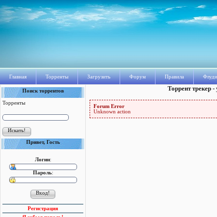
Главная
Торренты
Загрузить
Форум
Правила
Флуди
Торрент трекер -
Поиск торрентов
Торренты
Forum Error
Unknown action
Привет, Гость
Логин
:
Пароль
:
Регистрация