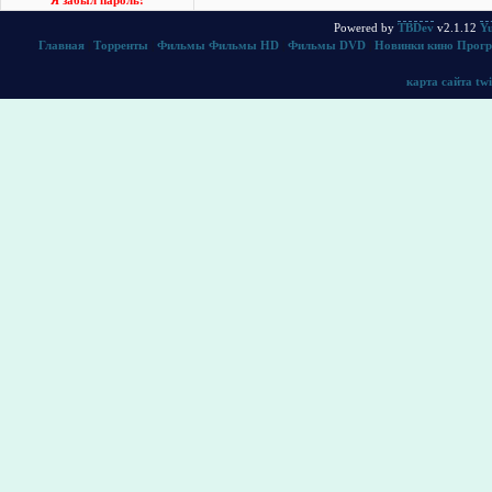
Я забыл пароль!
Powered by
TBDev
v2.1.12
Yu
Главная
|
Торренты
|
Фильмы
Фильмы HD
|
Фильмы DVD
|
Новинки кино
Прог
карта сайта
twi