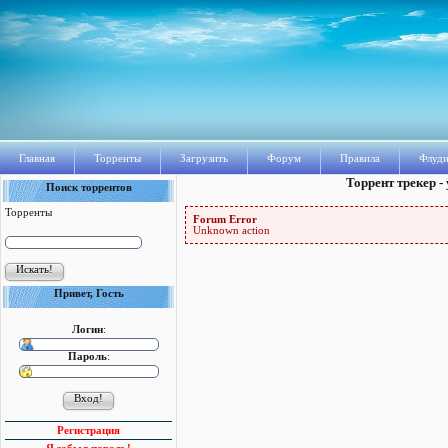
Главная
Торренты
Загрузить
Форум
Правила
Флуди
Торрент трекер -
Поиск торрентов
Торренты
Forum Error
Unknown action
Привет, Гость
Логин
:
Пароль
:
Регистрация