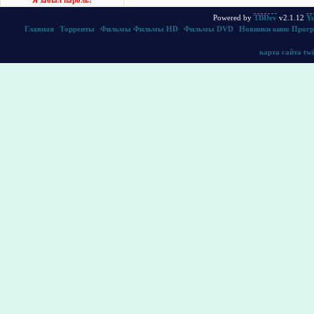
Я забыл пароль!
Powered by
TBDev
v2.1.12
Yu
Главная
|
Торренты
|
Фильмы
Фильмы HD
|
Фильмы DVD
|
Новинки кино
Прог
карта сайта
twi