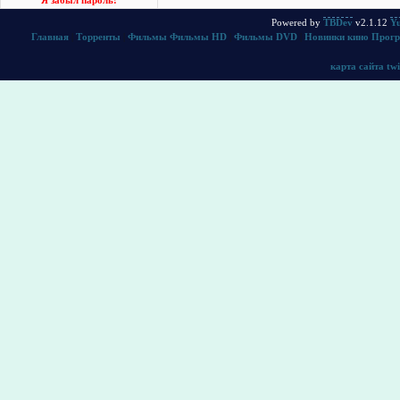
Я забыл пароль!
Powered by
TBDev
v2.1.12
Yu
Главная
|
Торренты
|
Фильмы
Фильмы HD
|
Фильмы DVD
|
Новинки кино
Прог
карта сайта
twi