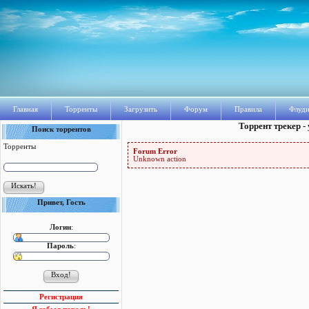
Главная
Торренты
Загрузить
Форум
Правила
Флуди
Торрент трекер -
Поиск торрентов
Торренты
Forum Error
Unknown action
Привет, Гость
Логин
:
Пароль
:
Регистрация