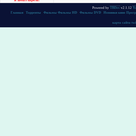
Я забыл пароль!
Powered by
TBDev
v2.1.12
Yu
Главная
|
Торренты
|
Фильмы
Фильмы HD
|
Фильмы DVD
|
Новинки кино
Прог
карта сайта
twi