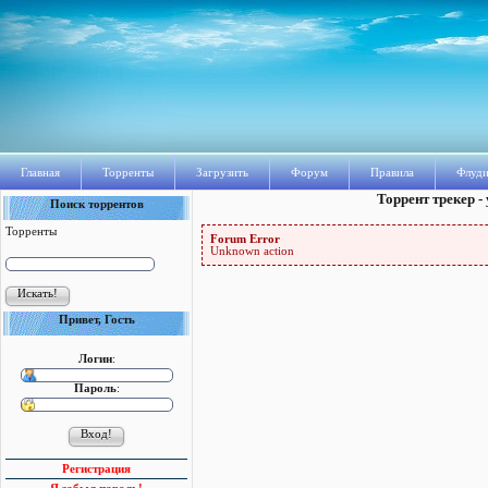
Главная
Торренты
Загрузить
Форум
Правила
Флуди
Торрент трекер -
Поиск торрентов
Торренты
Forum Error
Unknown action
Привет, Гость
Логин
:
Пароль
:
Регистрация