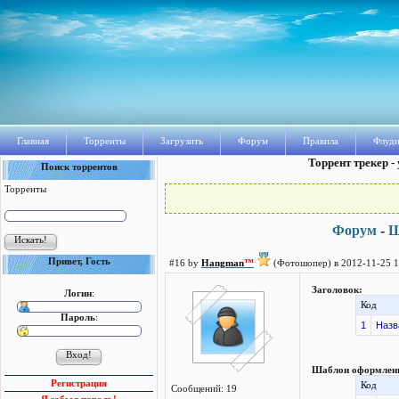
Главная
Торренты
Загрузить
Форум
Правила
Флуди
Торрент трекер -
Поиск торрентов
Торренты
Форум
-
Ш
Привет, Гость
#16 by
Hangman
™
(Фотошопер) в 2012-11-25 1
Заголовок:
Логин
:
Код
Пароль
:
1
Назв
Шаблон оформлен
Регистрация
Код
Сообщений: 19