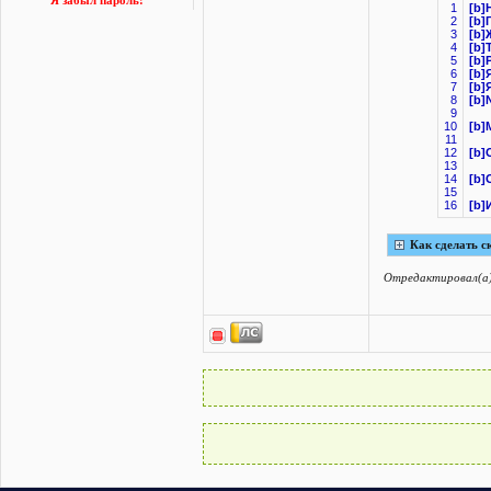
Я забыл пароль!
1
[b]
2
[b]
3
[b]
4
[b]
5
[b]
6
[b]
7
[b]
8
[b]
9
10
[b]
11
12
[b]
13
14
[b]
15
16
[b]
Как сделать с
Отредактировал(а