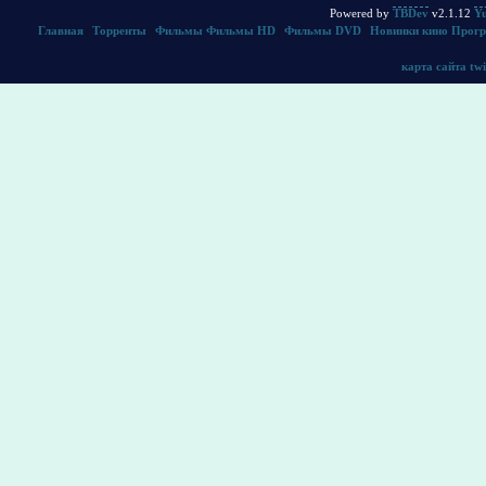
Powered by
TBDev
v2.1.12
Yu
Главная
|
Торренты
|
Фильмы
Фильмы HD
|
Фильмы DVD
|
Новинки кино
Прог
карта сайта
twi