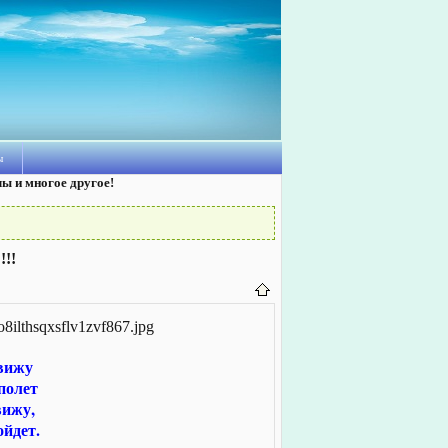
ы
лы и многое другое!
!!!
вижу
полет
вижу,
ойдет.