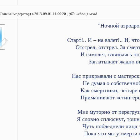
(Главный модератор) в 2013-09-01 11:00:20 ,
(674 недели) назад
"Ночной аэродро
Старт!.. И – на взлет!.. И, чт
Отстрел, отстрел. За смер
И самолет, взвиваясь по
Заглатывает жадно в
Нас прикрывали с мастерск
Не думая о собственной
Как смертники, четыре 
Приманивают «стингеры
Мне муторно от перегруз
Я словно сплюснут, тошно
Чуть побледнели лица 
Пока что мы у смерти 