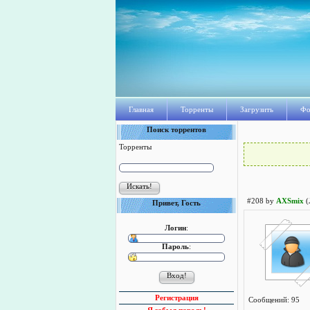
Главная
Торренты
Загрузить
Фо
Поиск торрентов
Торренты
#208 by
AXSmix
(
Привет, Гость
Логин
:
Пароль
:
Регистрация
Сообщений: 95