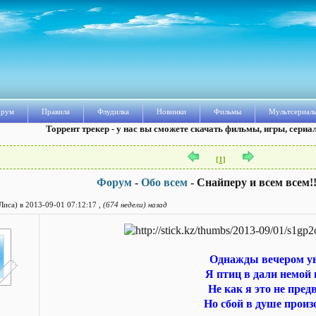
рум
Правила
Флудилка
Новинки
Фильмы
Мультсериал
Торрент трекер - у нас вы сможете скачать фильмы, игры, сериа
[
1
]
Форум
-
Обо всем
- Снайперу и всем всем!!
Лиса) в 2013-09-01 07:12:17 ,
(674 недели) назад
Однажды вечером у
Я птиц в дали немой 
Не как я это не пред
Но сбой в душе произ