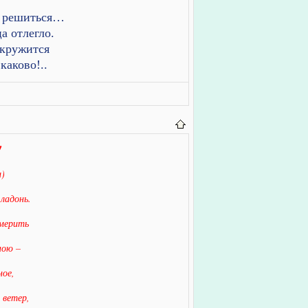
 решиться…
а отлегло.
 кружится
каково!..
!
)
ладонь.
змерить
ною –
ное,
 ветер,