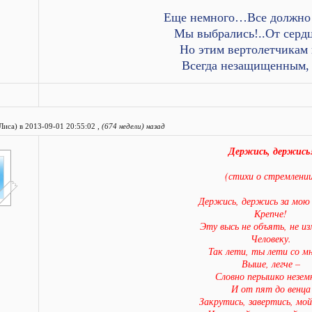
Еще немного…Все должно
Мы выбрались!..От сердц
Но этим вертолетчикам
Всегда незащищенным, 
Лиса) в 2013-09-01 20:55:02 ,
(674 недели) назад
Держись, держись
(стихи о стремлении
Держись, держись за мою 
Крепче!
Эту высь не объять, не и
Человеку.
Так лети, ты лети со м
Выше, легче –
Словно перышко незем
И от пят до венца
Закрутись, завертись, мой