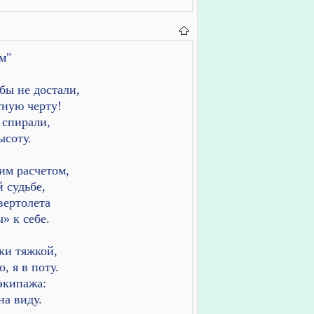
м"
обы не достали,
тную черту!
 спирали,
ысоту.
им расчетом,
 судьбе,
вертолета
» к себе.
ки тяжкой,
, я в поту.
экипажа:
на виду.