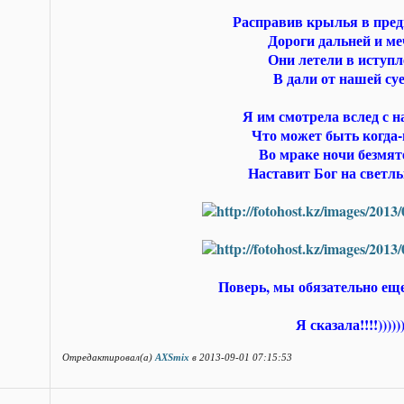
Расправив крылья в пре
Дороги дальней и м
Они летели в иступ
В дали от нашей су
Я им смотрела вслед с н
Что может быть когда-
Во мраке ночи безмя
Наставит Бог на светлы
Поверь, мы обязательно еще
Я сказала!!!!)))))
Отредактировал(а)
AXSmix
в 2013-09-01 07:15:53