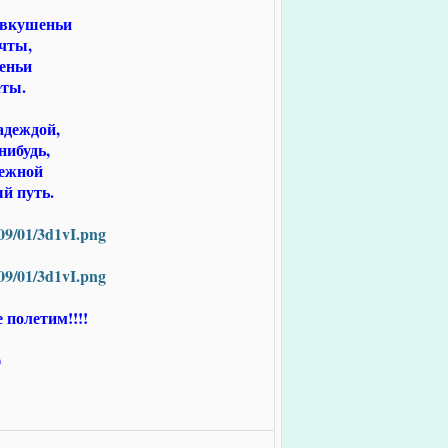
двкушеньи
ечты,
леньи
еты.
адеждой,
нибудь,
тежной
й путь.
 полетим!!!!
)