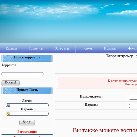
Главная
Торренты
Загрузить
Форум
Правила
Флуди
Торрент трекер -
Поиск торрентов
Торренты
К сожалению стран
После у
Привет, Гость
Пользователь:
Логин
:
Пароль:
Пароль
:
Вы также можете воспол
Регистрация