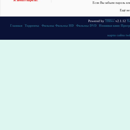
Я забыл пароль!
Если Вы забыли пароль ил
Ещё не
Powered by
TBDev
v2.1.12
Yu
Главная
|
Торренты
|
Фильмы
Фильмы HD
|
Фильмы DVD
|
Новинки кино
Прог
карта сайта
twi