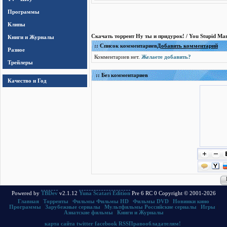
Программы
Клипы
Скачать торрент Ну ты и придурок! / You Stupid Ma
Книги и Журналы
:: Список комментариев
Добавить комментарий
Разное
Комментариев нет.
Желаете добавить?
Трейлеры
:: Без комментариев
Качество и Год
Powered by
TBDev
v2.1.12
Yuna Scatari Edition
Pre 6 RC 0 Copyright © 2001-2026
Главная
|
Торренты
|
Фильмы
Фильмы HD
|
Фильмы DVD
|
Новинки кино
Программы
|
Зарубежные сериалы
|
Мультфильмы
Российские сериалы
|
Игры
|
Азиатские фильмы
|
Книги и Журналы
карта сайта
twitter
facebook
RSS
Правообладателям!
.