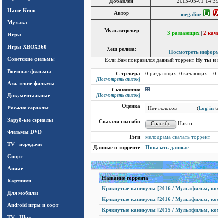
Добавлен
2013-05-01 14:39
Наше Кино
Автор
megaline
Музыка
Мультитрекер
3 раздающих
|
2 ка
Игры
Игры ХВОХ360
Хеш релиза:
Посмотреть инфор
Cоветские фильмы
Если Вам понравился данный торрент
Ну ты и 
Военные фильмы
С трекера
0 раздающих, 0 качающих = 0
[Посмотреть список]
Азиатские фильмы
Скачавшие
Документальные
[Посмотреть список]
Оценка
Рос-кие сериалы
Нет голосов
(
Log in
to
Заруб-ые сериалы
Сказали спасибо
Никто
Фильмы DVD
Тэги
мелодрама скачать торрент
TV - передачи
Данные о торренте
Показать данные
Спорт
Аниме
Название торрента
Картинки
Крякнутые каникулы [2016 / Мультфильм, ком
Для мобилы
Крякнутые каникулы [2016 / Мультфильм, ком
Android игры и софт
Крякнутые каникулы [2015 / Мультфильм, ком
TV - Шоу