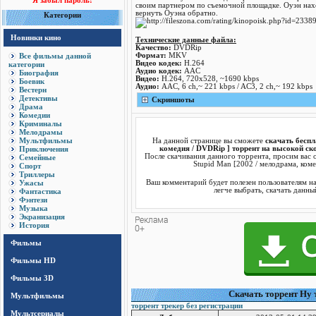
Я забыл пароль!
своим партнером по съемочной площадке. Оуэн нах
вернуть Оуэна обратно.
Категории
Новинки кино
Технические данные файла:
Качество:
DVDRip
Все фильмы данной
Формат:
MKV
Видео кодек:
H.264
категории
Аудио кодек:
AAC
Биография
Видео:
H.264, 720x528, ~1690 kbps
Боевик
Аудио:
AAC, 6 ch,~ 221 kbps / AC3, 2 ch,~ 192 kbps
Вестерн
Детективы
Cкриншоты
Драма
Комедии
Криминалы
Мелодрамы
Мультфильмы
На данной странице вы сможете
скачать беспл
Приключения
комедия / DVDRip ] торрент на высокой ско
После скачивания данного торрента, просим вас 
Семейные
Stupid Man [2002 / мелодрама, коме
Спорт
Триллеры
Ужасы
Ваш комментарий будет полезен пользователям н
легче выбрать, скачать данны
Фантастика
Фэнтези
Музыка
Экранизация
История
Фильмы
Фильмы HD
Фильмы 3D
Cкачать торрент Ну т
Мультфильмы
торрент трекер без регистрации
Мультсериалы