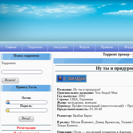
Главная
Торренты
Загрузить
Форум
Правила
Флуди
Торрент трекер -
Поиск торрентов
Торренты
Ну ты и придурок
Привет, Гость
Название:
Ну ты и придурок!
Оригинальное название:
You Stupid Man
Год выпуска:
2002
Логин
:
Страна:
США, Германия
Жанр:
мелодрама, комедия
Пароль
:
Перевод:
Профессиональный (многоголосый) + Про
Продолжительность:
01:30:40
Режисcер:
Брайан Барнс
В ролях:
Милла Йовович, Дэвид Крамхолц, Уильям 
Лэнди Кэннон…
Регистрация
Описание:
Оуэн — последний романтик в Америке. Е