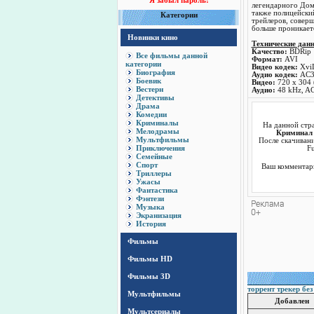
Я забыл пароль!
легендарного Доми
также полицейски
Категории
трейлеров, совер
больше проникаетс
Новинки кино
Технические дан
Качество:
BDRip
Все фильмы данной
Формат:
AVI
категории
Видео кодек:
Xvi
Биография
Аудио кодек:
AC
Боевик
Видео:
720 x 304 
Вестерн
Аудио:
48 kHz, AC3
Детективы
Драма
Комедии
Криминалы
На данной стр
Мелодрамы
Криминал 
Мультфильмы
После скачивани
Приключения
Fu
Семейные
Спорт
Ваш комментари
Триллеры
Ужасы
Фантастика
Фэнтези
Музыка
Экранизация
История
Фильмы
Фильмы HD
Фильмы 3D
торрент трекер без
Мультфильмы
Добавлен
Мультсериалы