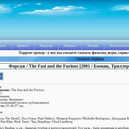
рум
Правила
Флудилка
Новинки
Фильмы
Мультсериал
Торрент трекер - у нас вы сможете скачать фильмы, игры, сериа
Скачать торрент
Форсаж / The Fast and the Furious [2001 / Боевик, Трилле
ж
звание:
The Fast and the Furious
1
рмания
иллер, Криминал
иональный (полное дублирование)
сть:
01:46:57 час.
оэн
ль /Vin Diesel/, Пол Уокер /Paul Walker/, Мишель Родригез /Michelle Rodriguez/, Джордана 
/, Рик Юни /Rick Yune/, Чад Линдберг /Chad Lindberg
ут Брайан, и он - фанатик турбин и нитроускорителей. Его цель - быть принятым в автобан