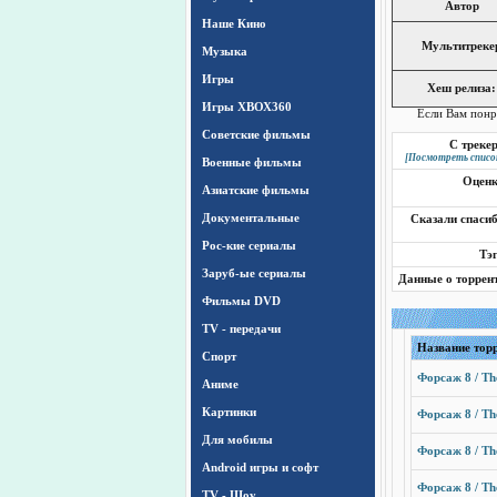
Автор
Наше Кино
Мультитреке
Музыка
Игры
Хеш релиза:
Игры ХВОХ360
Если Вам понр
Cоветские фильмы
С треке
[Посмотреть списо
Военные фильмы
Оцен
Азиатские фильмы
Документальные
Сказали спаси
Рос-кие сериалы
Тэ
Заруб-ые сериалы
Данные о торрен
Фильмы DVD
TV - передачи
Название тор
Спорт
Форсаж 8 / Th
Аниме
Картинки
Форсаж 8 / Th
Для мобилы
Форсаж 8 / Th
Android игры и софт
Форсаж 8 / Th
TV - Шоу