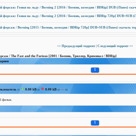
 форсаж: Гонки на льду / Borning 2 [2016 / Боевик, комедия / BDRip] DUB (iTunes) ска
 форсаж: Гонки на льду / Borning 2 [2016 / Боевик, комедия / BDRip 720p] DUB+SUB (i
 форсаж / Borning [2015 / Боевик, комедия / BDRip 720p] DUB+SUB (iTunes) скачать то
<< Предыдущий торрент
|
Следующий торрент >>
саж / The Fast and the Furious [2001 / Боевик, Триллер, Криминал / BDRip]
тариев
1
льзователь ::
0.00 kB ::
0.00 kB ::
---
::
 фильм.
1