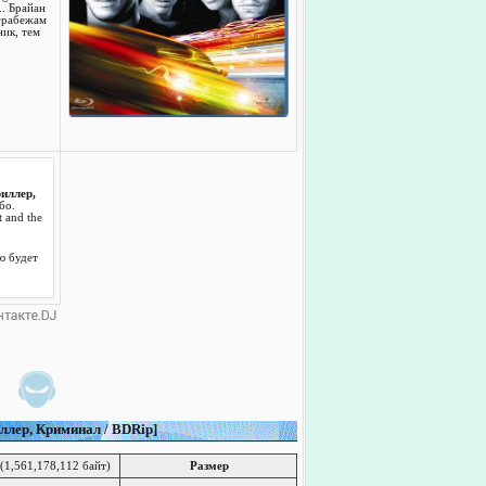
. Брайан
 грабежам
ик, тем
риллер,
бо.
 and the
ю будет
иллер, Криминал / BDRip]
(1,561,178,112 байт)
Размер