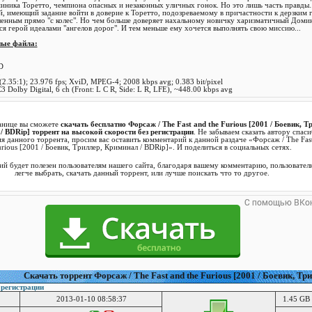
ника Торетто, чемпиона опасных и незаконных уличных гонок. Но это лишь часть правды..
й, имеющий задание войти в доверие к Торетто, подозреваемому в причастности к дерзким
шенным прямо "с колес". Но чем больше доверяет нахальному новичку харизматичный Домин
я герой идеалами "ангелов дорог". И тем меньше ему хочется выполнять свою миссию...
ные файла:
D
3
(2.35:1); 23.976 fps; XviD, MPEG-4; 2008 kbps avg; 0.383 bit/pixel
 Dolby Digital, 6 ch (Front: L C R, Side: L R, LFE), ~448.00 kbps avg
анице вы сможете
скачать бесплатно Форсаж / The Fast and the Furious [2001 / Боевик, Т
/ BDRip] торрент на высокой скорости без регистрации
. Не забываем сказать автору спаси
я данного торрента, просим вас оставить комментарий к данной раздаче «Форсаж / The Fast
rious [2001 / Боевик, Триллер, Криминал / BDRip]». И поделиться в социальных сетях.
й будет полезен пользователям нашего сайта, благодаря вашему комментарию, пользовател
легче выбрать, скачать данный торрент, или лучше поискать что то другое.
Cкачать торрент Форсаж / The Fast and the Furious [2001 / Боевик, Тр
 регистрации
2013-01-10 08:58:37
1.45 GB 