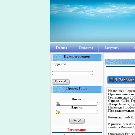
Главная
Торренты
Загрузить
Фо
Поиск торрентов
Торренты
Привет, Гость
Название:
Форса
Оригинальное на
Год выпуска:
200
Логин
:
Страна:
США, Ге
Жанр:
Боевик, Тр
Пароль
:
Перевод:
Професс
Продолжительно
Режисcер:
Роб К
В ролях:
Вин Дизе
/Jordana Brewster
Регистрация
Описание:
Его зов