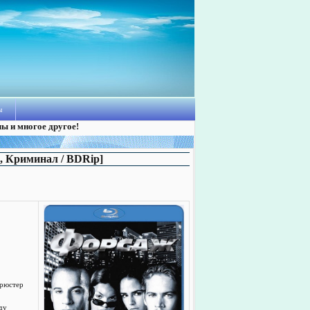
ы
лы и многое другое!
р, Криминал / BDRip]
Брюстер
ду