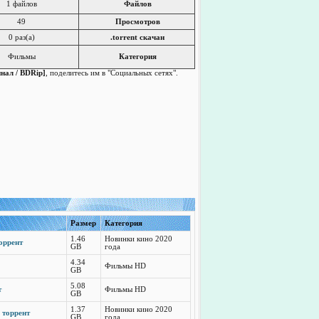
1 файлов
Файлов
49
Просмотров
0 раз(a)
.torrent скачан
Фильмы
Категория
инал / BDRip]
, поделитесь им в "Социальных сетях".
Размер
Категория
1.46
Новинки кино 2020
торрент
GB
года
4.34
Фильмы HD
GB
5.08
т
Фильмы HD
GB
1.37
Новинки кино 2020
 торрент
GB
года