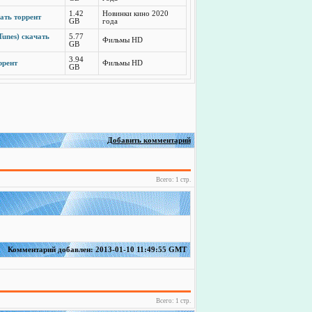
1.42
Новинки кино 2020
чать торрент
GB
года
Tunes) скачать
5.77
Фильмы HD
GB
3.94
ррент
Фильмы HD
GB
Добавить комментарий
Всего: 1 стр.
Комментарий добавлен: 2013-01-10 11:49:55 GMT
Всего: 1 стр.