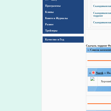
Программы
Скандинавский
Клипы
Скандинавский
торрент
Книги и Журналы
Скандинавский
Разное
Трейлеры
Качество и Год
Скачать торрент Фор
:: Список коммен
::
Nurek
:: По
Хороший