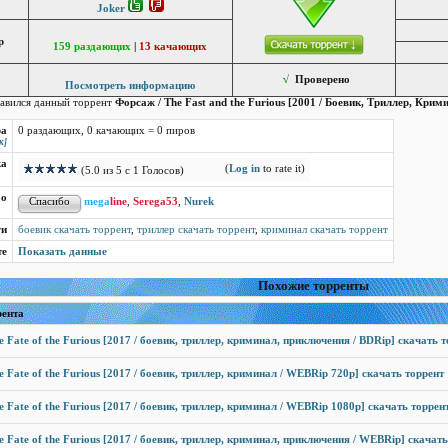
Joker
р
159 раздающих
|
13 качающих
√
Проверено
Посмотреть информацию
авился данный торрент
Форсаж / The Fast and the Furious [2001 / Боевик, Триллер, Крим
ра
0 раздающих, 0 качающих = 0 пиров
к]
ка
(
Log in
to rate it)
(5.0 из 5 с 1 Голосов)
бо
mega
line
,
Serega53
,
Nurek
ги
боевик скачать торрент
,
триллер скачать торрент
,
криминал скачать торрент
те
Показать данные
Похожие торренты
рента
e Fate of the Furious [2017 / боевик, триллер, криминал, приключения / BDRip] скачать 
e Fate of the Furious [2017 / боевик, триллер, криминал / WEBRip 720р] скачать торрент
e Fate of the Furious [2017 / боевик, триллер, криминал / WEBRip 1080р] скачать торрен
e Fate of the Furious [2017 / боевик, триллер, криминал, приключения / WEBRip] скачать