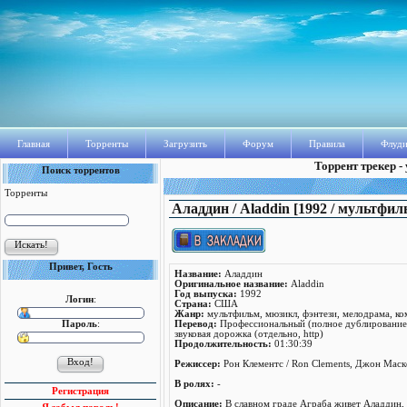
Главная
Торренты
Загрузить
Форум
Правила
Флуди
Торрент трекер -
Поиск торрентов
Торренты
Аладдин / Aladdin [1992 / мультфи
Привет, Гость
Название:
Аладдин
Оригинальное название:
Aladdin
Год выпуска:
1992
Логин
:
Страна:
США
Жанр:
мультфильм, мюзикл, фэнтези, мелодрама, к
Пароль
:
Перевод:
Профессиональный (полное дублирование) 
звуковая дорожка (отдельно, http)
Продолжительность:
01:30:39
Режисcер:
Рон Клементс / Ron Clements, Джон Маск
В ролях:
-
Регистрация
Описание:
В славном граде Аграба живет Аладдин, в