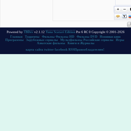
Powered by
TBDev
v2.1.12
Yuna Scatari Edition
Pre 6 RC 0 Copyright © 2001-2026
Главная
|
Торренты
|
Фильмы
Фильмы HD
|
Фильмы DVD
|
Новинки кино
Программы
|
Зарубежные сериалы
|
Мультфильмы
Российские сериалы
|
Игры
|
Азиатские фильмы
|
Книги и Журналы
карта сайта
twitter
facebook
RSS
Правообладателям!
.