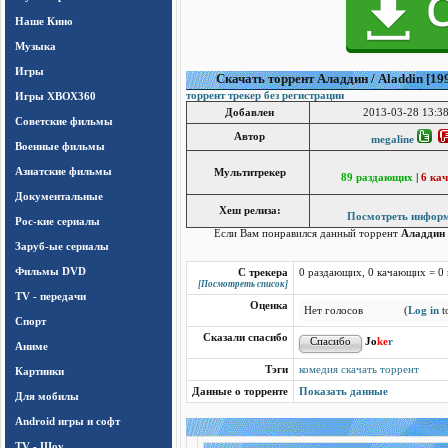
Наше Кино
Музыка
Игры
Cкачать торрент Аладдин / Aladdin [19
Игры ХВОХ360
торрент трекер без регистрации
Добавлен
2013-03-28 13:38
Cоветские фильмы
Автор
megaline
Военные фильмы
Азиатские фильмы
Мультитрекер
89 раздающих
|
6 ка
Документальные
Хеш релиза:
Посмотреть инфор
Рос-кие сериалы
Если Вам понравился данный торрент
Аладдин 
Заруб-ые сериалы
Фильмы DVD
С трекера
0 раздающих, 0 качающих = 0
[Посмотреть список]
TV - передачи
Оценка
Нет голосов
(
Log in
to
Спорт
Сказали спасибо
Jo
ke
r
Аниме
Тэги
комедия скачать торрент
Картинки
Данные о торренте
Показать данные
Для мобилы
Android игры и софт
TV - Шоу