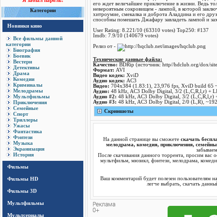
Я забыл пароль!
его ждет величайшее приключение в жизни. Ведь т
невероятным сокровищем - лампой, в которой закл
Категории
хитроумие, смекалка и доброта Аладдина и его дру
способны помешать Джафару завладеть лампой и захв
Новинки кино
User Rating: 8.221/10 (63310 votes) Top250: #137
Imdb: 7.9/10 (140679 votes)
Все фильмы данной
категории
Релиз от -
Биография
Боевик
Технические данные файла:
Вестерн
Качество:
BDRip (источник: http//hdclub.org/dox/site
Детективы
Формат:
AVI
Драма
Видео кодек:
XviD
Комедии
Аудио кодек:
AC3
Криминалы
Видео:
704x384 (1.83:1), 23,976 fps, XviD build 65 ~
Мелодрамы
Аудио:
48 kHz, AC3 Dolby Digital, 3/2 (L,C,R,l,r) + 
Мультфильмы
Аудио #2:
48 kHz, AC3 Dolby Digital, 3/2 (L,C,R,l,r)
Приключения
Аудио #3:
48 kHz, AC3 Dolby Digital, 2/0 (L,R), ~192
Семейные
Скриншоты
Спорт
Триллеры
Ужасы
Фантастика
Фэнтези
На данной странице вы сможете
скачать беспла
Музыка
мелодрама, комедия, приключения, семейный
Экранизация
забываем
История
После скачивания данного торрента, просим вас о
мультфильм, мюзикл, фэнтези, мелодрама, комеди
Фильмы
Фильмы HD
Ваш комментарий будет полезен пользователям н
легче выбрать, скачать данны
Фильмы 3D
Мультфильмы
Мультсериалы