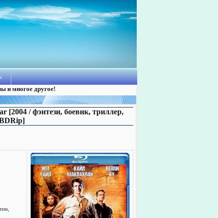
ы
лы и многое другое!
r [2004 / фэнтези, боевик, триллер,
 BDRip]
тин,