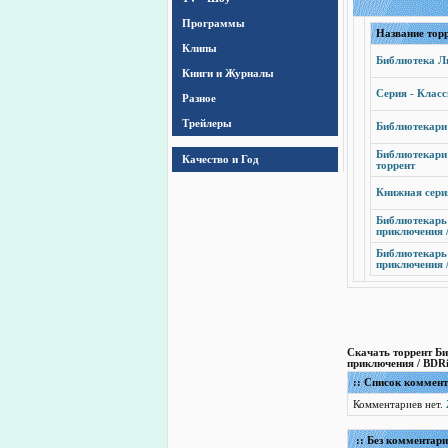
Программы
Название тор
Клипы
Библиотека Ли
Книги и Журналы
Серия - Класс
Разное
Трейлеры
Библиотекари 
Библиотекари 
Качество и Год
торрент
Книжная серия
Библиотекарь 
приключения /
Библиотекарь 
приключения /
Скачать торрент Биб
приключения / BDRi
:: Список коммен
Комментариев нет.
:: Без комментари