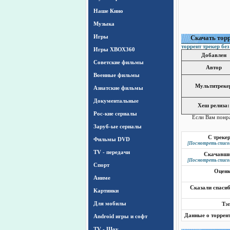
Наше Кино
Музыка
Игры
Cкачать торр
торрент трекер без
Игры ХВОХ360
Добавлен
Cоветские фильмы
Автор
Военные фильмы
Мультитреке
Азиатские фильмы
Документальные
Хеш релиза:
Рос-кие сериалы
Если Вам понр
Заруб-ые сериалы
С треке
Фильмы DVD
[Посмотреть списо
TV - передачи
Скачавш
[Посмотреть списо
Спорт
Оцен
Аниме
Сказали спаси
Картинки
Для мобилы
Тэ
Данные о торрен
Android игры и софт
TV - Шоу