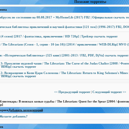
Похожие торренты
рента
брусек по состоянию на 08.08.2017 + MyHomeLib (2017) FB2 | Официальная скачать то
ическая библиотека приключений и научной фантастики [121 том] (1996-2017) FB2, DOC
(4 сезон) [2017 / фантастика, приключения / HD 720p] | Трейлер скачать торрент
/ The Librarians (Сезон - 1, серии - 10 (из 10)) [2014 / приключения / WEB-DLRip] МVO 
: «Историческая библиотека» (325 книг) [2001-2013 / FB2, PDF, DjVu] скачать торрент
3: Проклятие иудовой чаши / The Librarian: The Curse of the Judas Chalice [2008 / Фэнте
 BDRip] скачать торрент
2: Возвращение в Копи Царя Соломона / The Librarian: Return to King Solomon's Mines [
 BDRip] скачать торрент
<< Предыдущий торрент
|
Следующий торрент >>
лиотекарь: В поисках копья судьбы / The Librarian: Quest for the Spear [2004 / фэнтез
p]
тариев
Добавить комментарий
Желаете добавить?
ев