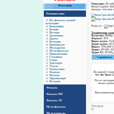
Я забыл пароль!
Описание:
Из тай
Категории
Копья Судьбы. Би
прежде, чем ими з
Новинки кино
Все фильмы данной
категории
Релиз от -
Биография
Боевик
Вестерн
Технические дан
Детективы
Качество:
BDRip (
Драма
Формат:
AVI
Видео кодек:
Xvi
Комедии
Аудио кодек:
AC
Криминалы
Видео:
704x400 (1
Мелодрамы
Аудио:
48 kHz, AC3
Мультфильмы
Аудио #2:
48 kHz, 
Приключения
Семейные
Cкриншоты
Спорт
Триллеры
Ужасы
Фантастика
Фэнтези
На данной стра
for the Spear 
Музыка
Экранизация
После скачиван
История
копья судьбы
Фильмы
Ваш комментари
Фильмы HD
Фильмы 3D
Мультфильмы
Мультсериалы