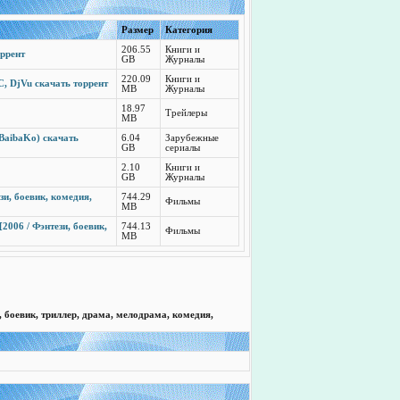
Размер
Категория
206.55
Книги и
ррент
GB
Журналы
220.09
Книги и
, DjVu скачать торрент
MB
Журналы
18.97
Трейлеры
MB
(BaibaKo) скачать
6.04
Зарубежные
GB
сериалы
2.10
Книги и
GB
Журналы
зи, боевик, комедия,
744.29
Фильмы
MB
2006 / Фэнтези, боевик,
744.13
Фильмы
MB
и, боевик, триллер, драма, мелодрама, комедия,