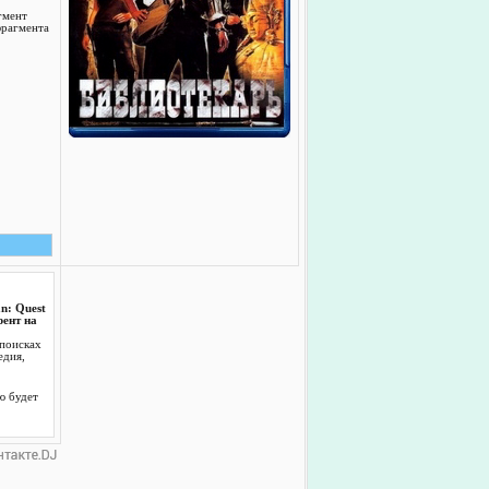
гмент
фрагмента
n: Quest
рент на
 поисках
едия,
ю будет