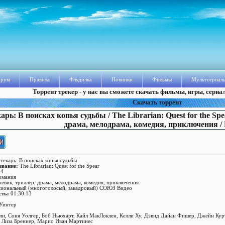
рум
Правила
Флудилка
Новинки
Фильмы
Мультсериал
Торрент трекер - у нас вы сможете скачать фильмы, игры, сериа
Скачать торрент
рь: В поисках копья судьбы / The Librarian: Quest for the Spea
драма, мелодрама, комедия, приключения /
екарь: В поисках копья судьбы
звание:
The Librarian: Quest for the Spear
4
рмания
оевик, триллер, драма, мелодрама, комедия, приключения
иональный (многоголосый, закадровый) СОЮЗ Видео
сть:
01:30:13
Уинтер
и, Соня Уолгер, Боб Ньюхарт, Кайл МакЛоклен, Келли Ху, Дэвид Дайан Фишер, Джейн Кур
 Лиза Бреннер, Марио Иван Мартинес