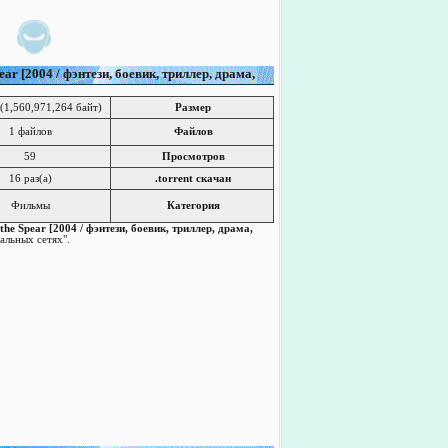
ar [2004 / фэнтези, боевик, триллер, драма,
(1,560,971,264 байт)
Размер
1 файлов
Файлов
59
Просмотров
16 раз(a)
.torrent скачан
Фильмы
Категория
he Spear [2004 / фэнтези, боевик, триллер, драма,
альных сетях".