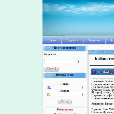
Главная
Торренты
Загрузить
Фо
Поиск торрентов
Торренты
Библиотека
Привет, Гость
Название:
Библиот
Логин
:
Оригинальное на
Год выпуска:
200
Страна:
США, Ге
Пароль
:
Жанр:
фэнтези, б
Перевод:
професс
Продолжительно
Режисcер:
Питер 
В ролях:
Ноа Уайл
Регистрация
Олимпия Дукакис,