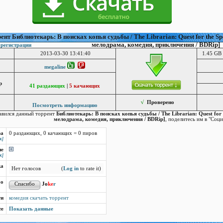
ент Библиотекарь: В поисках копья судьбы / The Librarian: Quest for the Spe
мелодрама, комедия, приключения / BDRip]
 регистрации
2013-03-30 13:41:40
1.45 GB 
megaline
р
41 раздающих
|
5 качающих
√
Проверено
Посмотреть информацию
авился данный торрент
Библиотекарь: В поисках копья судьбы / The Librarian: Quest for t
мелодрама, комедия, приключения / BDRip]
, поделитесь им в "Соци
ра
0 раздающих, 0 качающих = 0 пиров
к]
ие
к]
ка
Нет голосов
(
Log in
to rate it)
бо
Jo
ke
r
ги
комедия скачать торрент
те
Показать данные