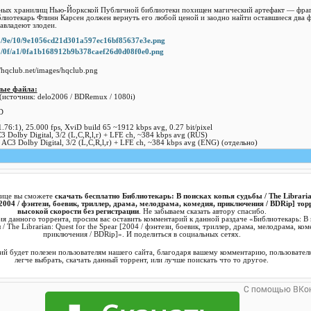
ных хранилищ Нью-Йоркской Публичной библиотеки похищен магический артефакт — фра
блиотекарь Флинн Карсен должен вернуть его любой ценой и заодно найти оставшиеся два 
авладеют злодеи.
ные файла:
источник: delo2006 / BDRemux / 1080i)
D
3
.76:1), 25.000 fps, XviD build 65 ~1912 kbps avg, 0.27 bit/pixel
 Dolby Digital, 3/2 (L,C,R,l,r) + LFE ch, ~384 kbps avg (RUS)
AC3 Dolby Digital, 3/2 (L,C,R,l,r) + LFE ch, ~384 kbps avg (ENG) (отдельно)
нице вы сможете
скачать бесплатно Библиотекарь: В поисках копья судьбы / The Libraria
[2004 / фэнтези, боевик, триллер, драма, мелодрама, комедия, приключения / BDRip] тор
высокой скорости без регистрации
. Не забываем сказать автору спасибо.
ия данного торрента, просим вас оставить комментарий к данной раздаче «Библиотекарь: В
 / The Librarian: Quest for the Spear [2004 / фэнтези, боевик, триллер, драма, мелодрама, ком
приключения / BDRip]». И поделиться в социальных сетях.
й будет полезен пользователям нашего сайта, благодаря вашему комментарию, пользовател
легче выбрать, скачать данный торрент, или лучше поискать что то другое.