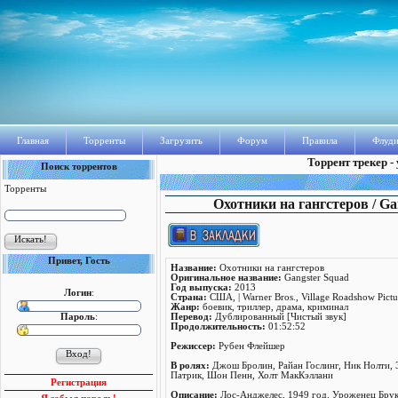
Главная
Торренты
Загрузить
Форум
Правила
Флуди
Торрент трекер -
Поиск торрентов
Торренты
Охотники на гангстеров / Ga
Привет, Гость
Название:
Охотники на гангстеров
Оригинальное название:
Gangster Squad
Год выпуска:
2013
Логин
:
Страна:
США, | Warner Bros., Village Roadshow Pictu
Жанр:
боевик, триллер, драма, криминал
Пароль
:
Перевод:
Дублированный [Чистый звук]
Продолжительность:
01:52:52
Режисcер:
Рубен Флейшер
В ролях:
Джош Бролин, Райан Гослинг, Ник Нолти, 
Патрик, Шон Пенн, Холт МакКэллани
Регистрация
Описание:
Лос-Анджелес, 1949 год. Уроженец Брук