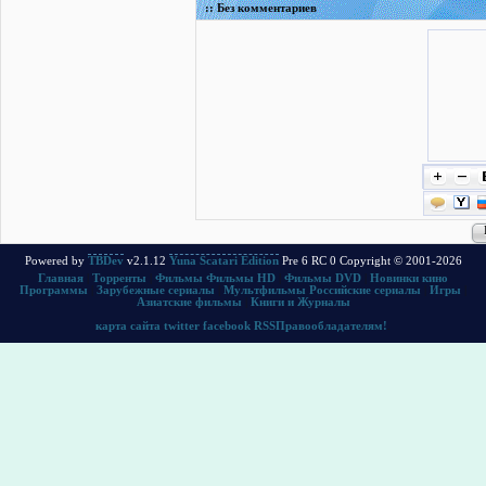
:: Без комментариев
Powered by
TBDev
v2.1.12
Yuna Scatari Edition
Pre 6 RC 0 Copyright © 2001-2026
Главная
|
Торренты
|
Фильмы
Фильмы HD
|
Фильмы DVD
|
Новинки кино
Программы
|
Зарубежные сериалы
|
Мультфильмы
Российские сериалы
|
Игры
|
Азиатские фильмы
|
Книги и Журналы
карта сайта
twitter
facebook
RSS
Правообладателям!
.