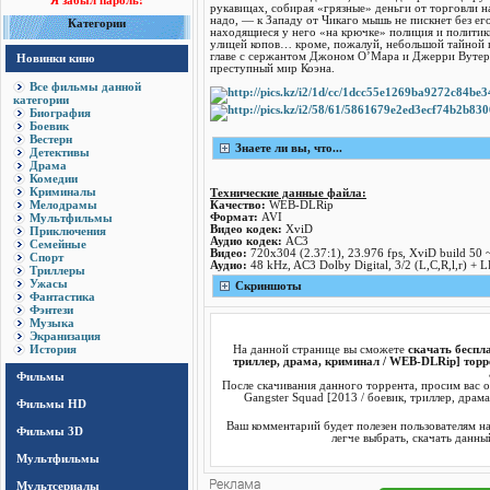
Я забыл пароль!
рукавицах, собирая «грязные» деньги от торговли н
надо, — к Западу от Чикаго мышь не пискнет без ег
Категории
находящиеся у него «на крючке» полиция и политики
улицей копов… кроме, пожалуй, небольшой тайной 
главе с сержантом Джоном О’Мара и Джерри Вутер
Новинки кино
преступный мир Коэна.
Все фильмы данной
категории
Биография
Боевик
Вестерн
Знаете ли вы, что...
Детективы
Драма
Комедии
Криминалы
Технические данные файла:
Мелодрамы
Качество:
WEB-DLRip
Мультфильмы
Формат:
AVI
Видео кодек:
XviD
Приключения
Аудио кодек:
AC3
Семейные
Видео:
720x304 (2.37:1), 23.976 fps, XviD build 50 ~
Спорт
Аудио:
48 kHz, AC3 Dolby Digital, 3/2 (L,C,R,l,r) + 
Триллеры
Ужасы
Скриншоты
Фантастика
Фэнтези
Музыка
Экранизация
История
На данной странице вы сможете
скачать беспла
триллер, драма, криминал / WEB-DLRip] торре
Фильмы
После скачивания данного торрента, просим вас о
Gangster Squad [2013 / боевик, триллер, драм
Фильмы HD
Ваш комментарий будет полезен пользователям н
Фильмы 3D
легче выбрать, скачать данны
Мультфильмы
Мультсериалы