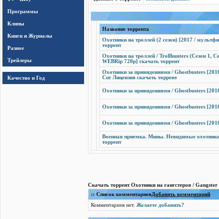
Программы
Клипы
Название торрента
Книги и Журналы
Охотники на троллей (2 сезон) [2017 / мультф
торрент
Разное
Охотники на троллей / Trollhunters (Сезон 1, С
Трейлеры
WEBRip 720p] скачать торрент
Охотники за привидениями / Ghostbusters [201
Качество и Год
Cut Лицензия скачать торрент
Охотники за привидениями / Ghostbusters [2016
Охотники за привидениями / Ghostbusters [201
Охотники за привидениями / Ghostbusters [201
Военная приемка. Мины. Невидимые охотники 
торрент
Скачать торрент Охотники на гангстеров / Gangster
:: Список комментариев
Добавить комментарий
Комментариев нет.
Желаете добавить?