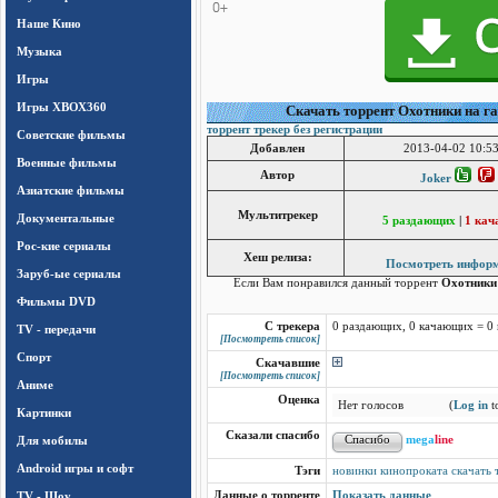
Наше Кино
Музыка
Игры
Игры ХВОХ360
Cкачать торрент Охотники на га
торрент трекер без регистрации
Cоветские фильмы
Добавлен
2013-04-02 10:53
Военные фильмы
Автор
Joker
Азиатские фильмы
Мультитрекер
Документальные
5 раздающих
|
1 ка
Рос-кие сериалы
Хеш релиза:
Посмотреть инфор
Заруб-ые сериалы
Если Вам понравился данный торрент
Охотники 
Фильмы DVD
С трекера
0 раздающих, 0 качающих = 0
TV - передачи
[Посмотреть список]
Спорт
Скачавшие
[Посмотреть список]
Аниме
Оценка
Нет голосов
(
Log in
to
Картинки
Сказали спасибо
Для мобилы
mega
line
Android игры и софт
Тэги
новинки кинопроката скачать 
TV - Шоу
Данные о торренте
Показать данные