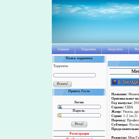
Главная
Торренты
Загрузить
Фо
Поиск торрентов
Торренты
Меш
Привет, Гость
Название:
Мешок 
Оригинальное на
Год выпуска:
201
Логин
:
Страна:
США
Пароль
:
Жанр:
Ужасы, др
Серии:
1-2 (из 2)
Перевод:
Профес
Субтитры:
Русски
Продолжительно
Регистрация
Режисcер:
Мик Гэ