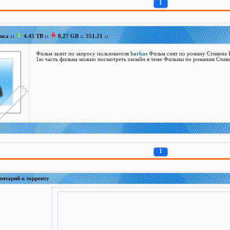
1
иса ::
4.45 TB ::
8.27 GB ::
551.21
::
Фильм залит по запросу пользователя
barkas
Фильм снят по роману Стивена 
1ю часть фильма можно посмотреть онлайн в теме Фильмы по романам Стиве
1
ентарий к торренту