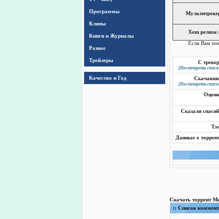
Программы
Мультитреке
Клипы
Хеш релиза:
Книги и Журналы
Если Вам по
Разное
Трейлеры
С треке
[Посмотреть списо
Качество и Год
Скачавш
[Посмотреть списо
Оцен
Сказали спаси
Тэ
Данные о торрен
Скачать торрент Меш
:: Список коммен