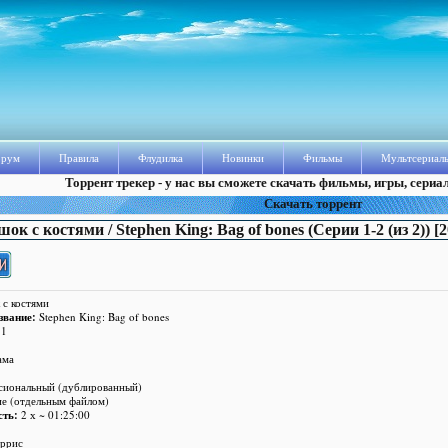
рум
Правила
Флудилка
Новинки
Фильмы
Мультсериал
Торрент трекер - у нас вы сможете скачать фильмы, игры, сериа
Скачать торрент
ок с костями / Stephen King: Bag of bones (Серии 1-2 (из 2)) [
с костями
звание:
Stephen King: Bag of bones
1
ама
сиональный (дублированный)
е (отдельным файлом)
сть:
2 х ~ 01:25:00
ррис