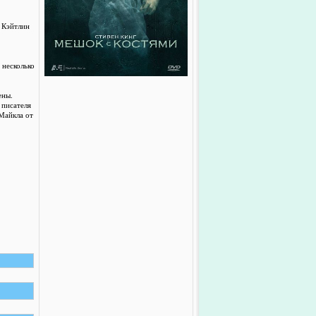
 Кэйтлин
 несколько
ены.
 писателя
 Майкла от