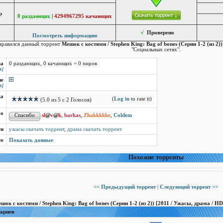
р
0 раздающих
|
4294967295 качающих
√
Проверено
Посмотреть информацию
нравился данный торрент
Мешок с костями / Stephen King: Bag of bones (Серии 1-2 (из 2)
"Социальных сетях".
ра
0 раздающих, 0 качающих = 0 пиров
к]
ие
к]
ка
(
Log in
to rate it)
(5.0 из 5 с 2 Голосов)
бо
s
l
@
v
@
k
,
barkas
,
Zhakkkkke
,
Coldem
ги
ужасы скачать торрент
,
драма скачать торрент
те
Показать данные
Похожие торренты
<< Предыдущий торрент
|
Следующий торрент >>
ок с костями / Stephen King: Bag of bones (Серии 1-2 (из 2)) [2011 / Ужасы, драма / HD
тариев