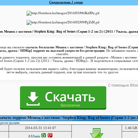
Скринлистик 1 серии
о Мешок с костями / Stephen King: Bag of bones (Серии 1-2 (из 2)) [2011 / Ужасы, драм
нице вы сможете
скачать бесплатно Мешок с костями / Stephen King: Bag of bones (Серии
жасы, драма / HDRip] торрент на высокой скорости без регистрации
. Не забываем сказать 
спасибо.
я данного торрента, просим вас оставить комментарий к данной раздаче «Мешок с костями /
of bones (Серии 1-2 (из 2)) [2011 / Ужасы, драма / HDRip]». И поделиться в социальных сет
й будет полезен пользователям нашего сайта, благодаря вашему комментарию, пользовател
легче выбрать, скачать данный торрент, или лучше поискать что то другое.
ачать торрент Мешок с костями / Stephen King: Bag of bones (Серии 1-2 (из 2
 регистрации
2014-03-31 13:41:07
1.46 GB 
AXSmix