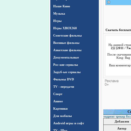
Наше Кино
Музыка
Игры
Игры ХВОХ360
Скачать бесплатн
Cоветские фильмы
Военные фильмы
На данной стра
2)) [2011 / У
Азиатские фильмы
После скачивани
Документальные
King: Bag 
Рос-кие сериалы
Ваш комментари
Заруб-ые сериалы
Фильмы DVD
TV - передачи
Спорт
Аниме
Картинки
Cк
Для мобилы
торрент трекер без
Добавлен
Android игры и софт
Автор
TV - Шоу