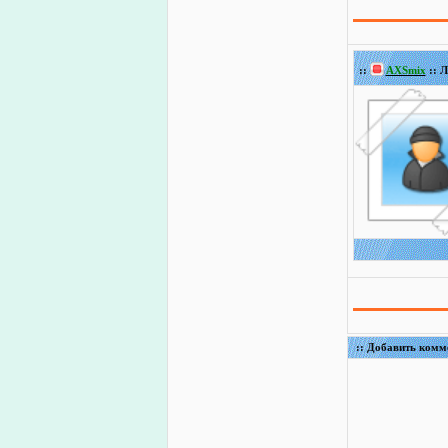
::
AXSmix
:: Л
:: Добавить комм