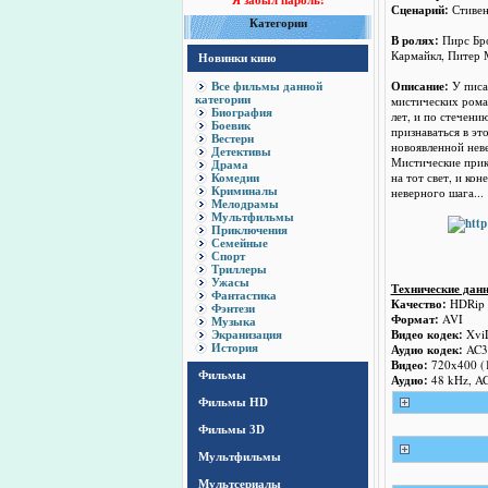
Я забыл пароль!
Сценарий:
Стивен
Категории
В ролях:
Пирс Бро
Кармайкл, Питер 
Новинки кино
Описание:
У писа
Все фильмы данной
категории
мистических роман
Биография
лет, и по стечени
Боевик
признаваться в эт
Вестерн
новоявленной нев
Детективы
Мистические прик
Драма
на тот свет, и ко
Комедии
Криминалы
неверного шага...
Мелодрамы
Мультфильмы
Приключения
Семейные
Спорт
Триллеры
Ужасы
Технические дан
Фантастика
Качество:
HDRip
Фэнтези
Формат:
AVI
Музыка
Видео кодек:
Xvi
Экранизация
История
Аудио кодек:
AC3
Видео:
720x400 (1
Фильмы
Аудио:
48 kHz, AC3
Фильмы HD
Фильмы 3D
Мультфильмы
Мультсериалы