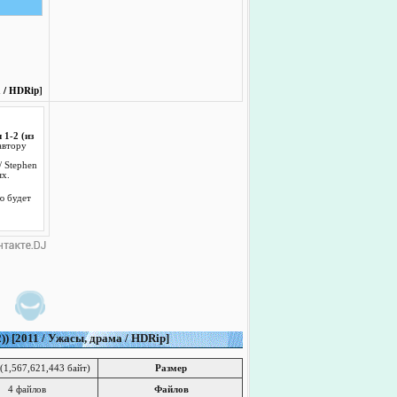
а / HDRip]
 1-2 (из
автору
 Stephen
ях.
ю будет
)) [2011 / Ужасы, драма / HDRip]
(1,567,621,443 байт)
Размер
4 файлов
Файлов