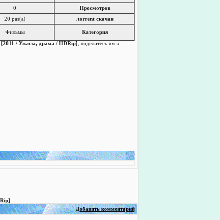
0
Просмотров
20 раз(a)
.torrent скачан
Фильмы
Категория
) [2011 / Ужасы, драма / HDRip]
, поделитесь им в
Rip]
Добавить комментарий