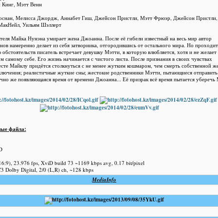
 Кинг, Мэтт Венн
снан, Мелисса Джордж, Аннабет Гиш, Джейсон Пристли, Мэтт Фрюэр, Джейсон Пристли,
МакНейл, Уильям Шэллерт
теля Майка Нунэна умирает жена Джоанна. После её гибели известный на весь мир автор
ов намеренно делает из себя затворника, отгородившись от остального мира. Но проходит
ю обстоятельств писатель встречает девушку Мэтти, в которую влюбляется, хотя и не желает
ом самому себе. Его жизнь начинается с чистого листа. После признания в своих чувствах
есте Майклу придётся столкнуться с не менее жутким кошмаром, чем смерть собственной ж
лючения; реалистичные жуткие сны; жестокие родственники Мэтти, пытающиеся отправить
нечно же появляющаяся время от времени Джоанна... Её призрак всё время пытается уберечь
ные файла:
D
6:9), 23.976 fps, XviD build 73 ~1169 kbps avg, 0.17 bit/pixel
 Dolby Digital, 2/0 (L,R) ch, ~128 kbps
MediaInfo