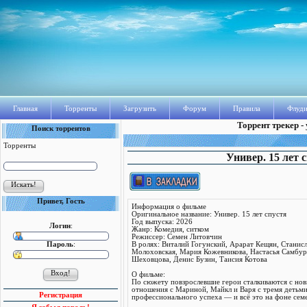
Главная
Торренты
Загрузить
Форум
Правила
Флуди
Торрент трекер -
Поиск торрентов
Торренты
Универ. 15 лет 
Привет, Гость
Информация о фильме
Оригинальное название: Универ. 15 лет спустя
Год выпуска: 2026
Логин
:
Жанр: Комедия, ситком
Режиссер: Семен Литовчин
Пароль
:
В ролях: Виталий Гогунский, Арарат Кещян, Станис
Молоховская, Мария Кожевникова, Настасья Самбур
Шеховцова, Денис Бузин, Таисия Котова
О фильме:
По сюжету повзрослевшие герои сталкиваются с но
отношения с Мариной, Майкл и Варя с тремя детьми 
Регистрация
профессионального успеха — и всё это на фоне се