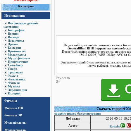
Я забыл пароль!
Категории
Новинки кино
Все фильмы данной
категории
Биография
Боевик
Вестерн
Детективы
Драма
На данной странице вы сможете
скачать бесп
Комедии
Generalfilm | КПК торрент на высокой ско
Криминалы
После скачивания данного торрента, просим вас
Мелодрамы
[S01] (2026) WEB-DLRip-AVC от Gen
Мультфильмы
Приключения
Ваш комментарий будет полезен пользователям н
Семейные
легче выбрать, скачать данны
Спорт
Триллеры
Ужасы
Фантастика
Фэнтези
Музыка
Экранизация
История
Фильмы
Фильмы HD
Cкачать торрент Ун
торрент трекер без регистрации
Фильмы 3D
Добавлен
2026-05-13 18:25
Мультфильмы
Автор
Kristin
Мультсериалы