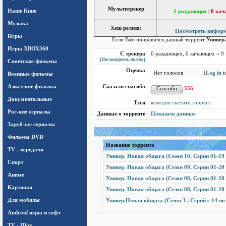
Мультитрекер
Наше Кино
1 раздающих
|
0 ка
Музыка
Хеш релиза:
Посмотреть инфор
Игры
Если Вам понравился данный торрент
Универ.
Игры ХВОХ360
С трекера
0 раздающих, 0 качающих = 0
[Посмотреть список]
Cоветские фильмы
Оценка
Нет голосов
(
Log in
to
Военные фильмы
Азиатские фильмы
Сказали спасибо
356
Документальные
Тэги
комедия скачать торрент
Рос-кие сериалы
Данные о торренте
Показать данные
Заруб-ые сериалы
Фильмы DVD
Название торрента
TV - передачи
Универ. Новая общага (Сезон 10, Серии 01-19 
Спорт
Универ. Новая общага (Сезон 09, Серии 01-20 
Аниме
Универ. Новая общага (Сезон 08, Серии 01-20 
Картинки
Универ. Новая общага (Сезон 08, Серии 01-20 
Для мобилы
Универ.Новая общага (Сезон 3 , Серий с 14 по
Android игры и софт
TV - Шоу