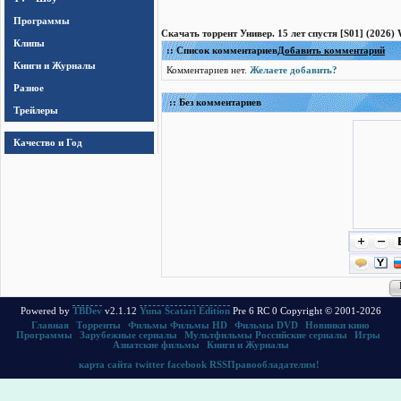
Программы
Скачать торрент Универ. 15 лет спустя [S01] (2026
Клипы
:: Список комментариев
Добавить комментарий
Книги и Журналы
Комментариев нет.
Желаете добавить?
Разное
:: Без комментариев
Трейлеры
Качество и Год
Powered by
TBDev
v2.1.12
Yuna Scatari Edition
Pre 6 RC 0 Copyright © 2001-2026
Главная
|
Торренты
|
Фильмы
Фильмы HD
|
Фильмы DVD
|
Новинки кино
Программы
|
Зарубежные сериалы
|
Мультфильмы
Российские сериалы
|
Игры
|
Азиатские фильмы
|
Книги и Журналы
карта сайта
twitter
facebook
RSS
Правообладателям!
.