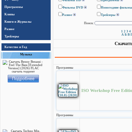
Фильмы HD
Программы
Программы
Фильмы DVD
Новогодние фильм
Клипы
Разное
Трейлеры
Книги и Журналы
Поиск:
Разное
1
2
3
4
А
Б
В
Трейлеры
Скачать
Качество и Год
Музыка
Программы
ISO Workshop Free Editio
Программы