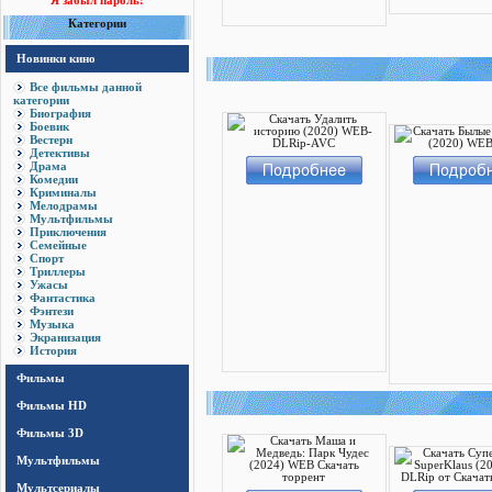
Я забыл пароль!
Категории
Новинки кино
Все фильмы данной
категории
Биография
Боевик
Вестерн
Детективы
Драма
Комедии
Криминалы
Мелодрамы
Мультфильмы
Приключения
Семейные
Спорт
Триллеры
Ужасы
Фантастика
Фэнтези
Музыка
Экранизация
История
Фильмы
Фильмы HD
Фильмы 3D
Мультфильмы
Мультсериалы