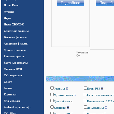
Наше Кино
Музыка
Игры
Игры ХВОХ360
Cоветские фильмы
Военные фильмы
Азиатские фильмы
Документальные
Рос-кие сериалы
Заруб-ые сериалы
Фильмы DVD
TV - передачи
Спорт
Аниме
Фильмы
Игры PS3
Картинки
Мультсериалы
Cоветские фильмы
Для мобилы
Для мобилы
Новинки кино 2020 
Android игры и софт
Картинки
Док.фильмы
TV - Шоу