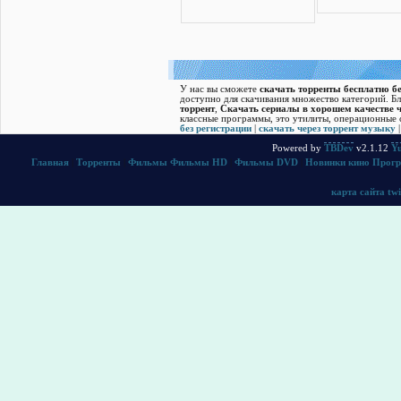
У нас вы сможете
скачать торренты бесплатно бе
доступно для скачивания множество категорий. Б
торрент
,
Скачать cериалы в хорошем качестве ч
классные программы, это утилиты, операционные с
без регистрации
|
скачать через торрент музыку
Powered by
TBDev
v2.1.12
Yu
Главная
|
Торренты
|
Фильмы
Фильмы HD
|
Фильмы DVD
|
Новинки кино
Прог
карта сайта
twi