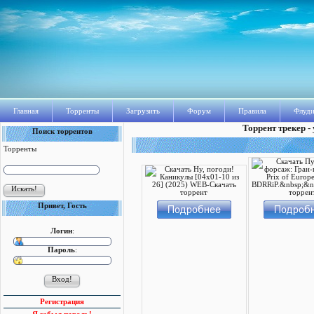
Главная
Торренты
Загрузить
Форум
Правила
Флуди
Торрент трекер -
Поиск торрентов
Торренты
Привет, Гость
Логин
:
Пароль
:
Регистрация