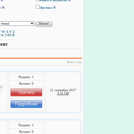
Книги и Журналы
е
Эротика
V
W
X
Y
Z
Ы
Ь
Э
Ю
Я
рент
Всего: 1 стр.
Раздают: 1
Качают: 0
5)
21 сентября 2017
/
3.01 GB
Раздают: 1
Качают: 0