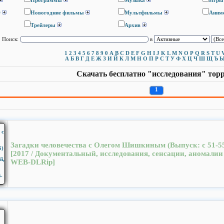
Программы
Музыка
Игры
D
Новогодние фильмы
Мультфильмы
Аним
Трейлеры
Архив
Поиск:
в
1
2
3
4
5
6
7
8
9
0
A
B
C
D
E
F
G
H
I
J
K
L
M
N
O
P
Q
R
S
T
U
А
Б
В
Г
Д
Е
Ж
З
И
Й
К
Л
М
Н
О
П
Р
С
Т
У
Ф
Х
Ц
Ч
Ш
Щ
Ъ
Скачать бесплатно "исследования" тор
1
Загадки человечества с Олегом Шишкиным (Выпуск: с 51-5
[2017 / Документальный, исследования, сенсации, аномалии 
WEB-DLRip]