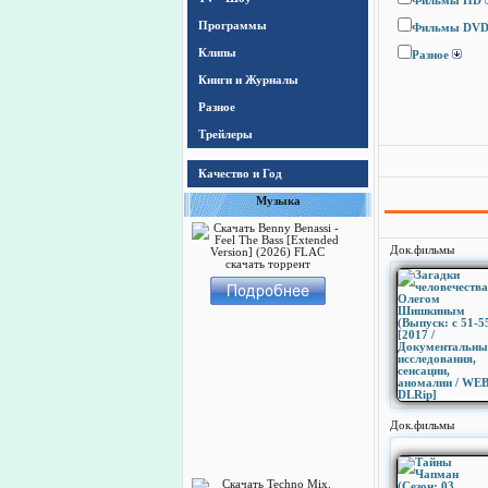
Фильмы HD
Программы
Фильмы DV
Клипы
Разное
Книги и Журналы
Разное
Трейлеры
Качество и Год
Музыка
Док.фильмы
Док.фильмы