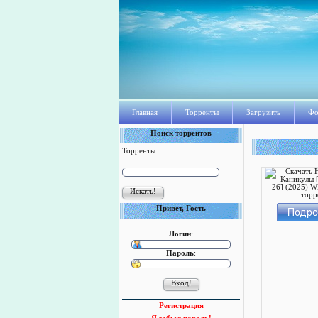
Главная
Торренты
Загрузить
Фо
Поиск торрентов
Торренты
Привет, Гость
Логин
:
Пароль
:
Регистрация