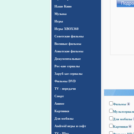
Наше Кино
Музыка
Игры
Игры ХВОХ360
Cоветские фильмы
Военные фильмы
Азиатские фильмы
Документальные
Рос-кие сериалы
Заруб-ые сериалы
Фильмы DVD
TV - передачи
Спорт
Аниме
Фильмы
Картинки
Мультсериал
Для мобилы
Для мобилы
Android игры и софт
Картинки
TV - Шоу