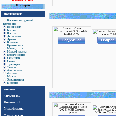
Я забыл пароль!
Категории
Новинки кино
Все фильмы данной
категории
Биография
Боевик
Вестерн
Детективы
Драма
Комедии
Криминалы
Мелодрамы
Мультфильмы
Приключения
Семейные
Спорт
Триллеры
Ужасы
Фантастика
Фэнтези
Музыка
Экранизация
История
Фильмы
Фильмы HD
Фильмы 3D
Мультфильмы
Мультсериалы