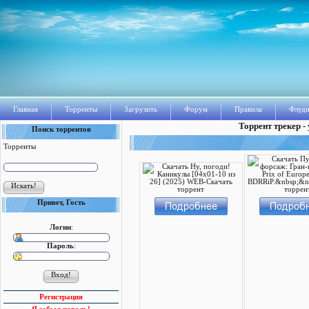
Главная
Торренты
Загрузить
Форум
Правила
Флуди
Торрент трекер -
Поиск торрентов
Торренты
Привет, Гость
Логин
:
Пароль
:
Регистрация