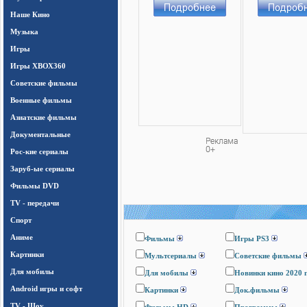
Наше Кино
Музыка
Игры
Игры ХВОХ360
Cоветские фильмы
Военные фильмы
Азиатские фильмы
Документальные
Рос-кие сериалы
Заруб-ые сериалы
Фильмы DVD
TV - передачи
Спорт
Аниме
Фильмы
Игры PS3
Картинки
Мультсериалы
Cоветские фильмы
Для мобилы
Для мобилы
Новинки кино 2020 
Android игры и софт
Картинки
Док.фильмы
TV - Шоу