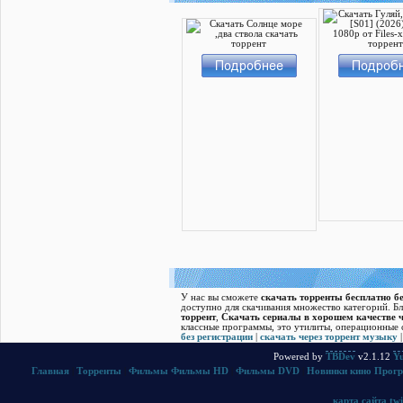
У нас вы сможете
скачать торренты бесплатно бе
доступно для скачивания множество категорий. Б
торрент
,
Скачать cериалы в хорошем качестве ч
классные программы, это утилиты, операционные с
без регистрации
|
скачать через торрент музыку
Powered by
TBDev
v2.1.12
Yu
Главная
|
Торренты
|
Фильмы
Фильмы HD
|
Фильмы DVD
|
Новинки кино
Прог
карта сайта
twi