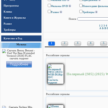
Фильмы HD
Программы
Программы
Фильмы DVD
Новогодние фильм
Клипы
Разное
Трейлеры
Книги и Журналы
Поиск:
Разное
1
2
3
4
А
Б
В
Трейлеры
Качество и Год
1
2
3
4
5
Музыка
Российские сериалы
Полярный [S05] (2025)
Российские сериалы