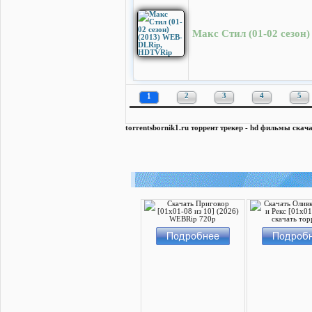
Макс Стил (01-02 сезон
1
2
3
4
5
torrentsbornik1.ru торрент трекер - hd фильмы скача