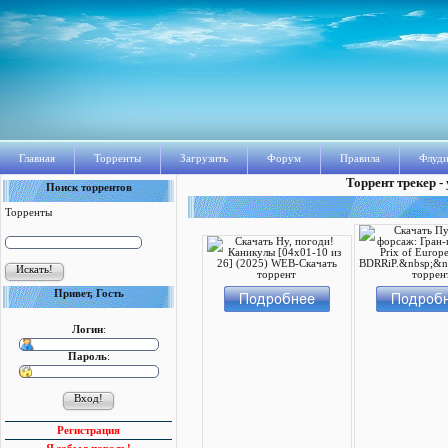
Главная
Торренты
Загрузить
Форум
Правила
Флуди
Торрент трекер -
Поиск торрентов
Торренты
Привет, Гость
Логин
:
Пароль
:
Регистрация