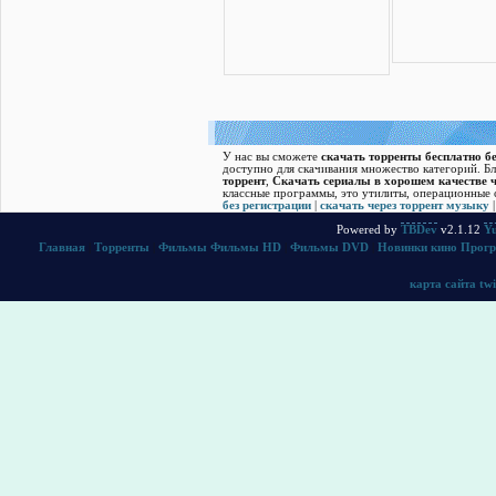
У нас вы сможете
скачать торренты бесплатно бе
доступно для скачивания множество категорий. Б
торрент
,
Скачать cериалы в хорошем качестве ч
классные программы, это утилиты, операционные с
без регистрации
|
скачать через торрент музыку
Powered by
TBDev
v2.1.12
Yu
Главная
|
Торренты
|
Фильмы
Фильмы HD
|
Фильмы DVD
|
Новинки кино
Прог
карта сайта
twi