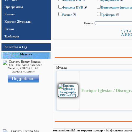
Фильмы HD
Программы
Программы
Фильмы DVD
Новогодние фильм
Клипы
Разное
Трейлеры
Книги и Журналы
Поиск:
Разное
1
2
3
4
А
Б
В
Трейлеры
Качество и Год
Музыка
Музыка
Enrique Iglesias / Discog
torrentsbornik1.ru торрент трекер - hd фильмы скача