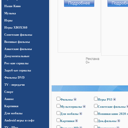
Наше Кино
Музыка
Игры
Игры ХВОХ360
Cоветские фильмы
Военные фильмы
Азиатские фильмы
Документальные
Рос-кие сериалы
Заруб-ые сериалы
Фильмы DVD
TV - передачи
Спорт
Аниме
Фильмы
Игры PS3
Картинки
Мультсериалы
Cоветские фильмы
Для мобилы
Для мобилы
Новинки кино 2020 
Android игры и софт
Картинки
Док.фильмы
TV - Шоу