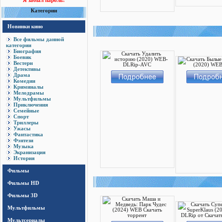
Я забыл пароль!
Категории
Новинки кино
Все фильмы данной
категории
Биография
Боевик
Вестерн
Детективы
Драма
Комедии
Криминалы
Мелодрамы
Мультфильмы
Приключения
Семейные
Спорт
Триллеры
Ужасы
Фантастика
Фэнтези
Музыка
Экранизация
История
Фильмы
Фильмы HD
Фильмы 3D
Мультфильмы
Мультсериалы