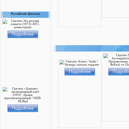
Российские фильмы