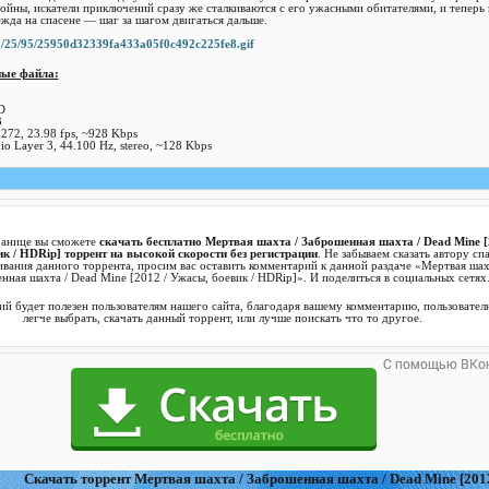
ойны, искатели приключений сразу же сталкиваются с его ужасными обитателями, и теперь 
жда на спасене — шаг за шагом двигаться дальше.
ные файла:
D
3
272, 23.98 fps, ~928 Kbps
 Layer 3, 44.100 Hz, stereo, ~128 Kbps
ранице вы сможете
скачать бесплатно Мертвая шахта / Заброшенная шахта / Dead Mine [
к / HDRip] торрент на высокой скорости без регистрации
. Не забываем сказать автору сп
ивания данного торрента, просим вас оставить комментарий к данной раздаче «Мертвая шах
нная шахта / Dead Mine [2012 / Ужасы, боевик / HDRip]». И поделиться в социальных сетях
й будет полезен пользователям нашего сайта, благодаря вашему комментарию, пользовател
легче выбрать, скачать данный торрент, или лучше поискать что то другое.
Cкачать торрент Мертвая шахта / Заброшенная шахта / Dead Mine [2012