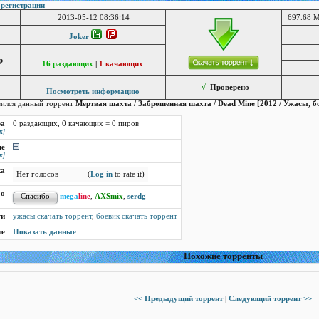
 регистрации
2013-05-12 08:36:14
697.68 M
Joker
р
16 раздающих
|
1 качающих
√
Проверено
Посмотреть информацию
вился данный торрент
Мертвая шахта / Заброшенная шахта / Dead Mine [2012 / Ужасы, б
ра
0 раздающих, 0 качающих = 0 пиров
к]
ие
к]
ка
Нет голосов
(
Log in
to rate it)
бо
mega
line
,
AXSmix
,
serdg
ги
ужасы скачать торрент
,
боевик скачать торрент
те
Показать данные
Похожие торренты
<< Предыдущий торрент
|
Следующий торрент >>