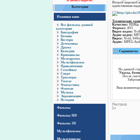
Я забыл пароль!
Второй мировой в
единственная наде
Категории
Новинки кино
Технические дан
Все фильмы данной
Качество:
HDRip
Формат:
AVI
категории
Видео кодек:
Xvi
Биография
Аудио кодек:
MP
Боевик
Видео:
Xvid, 640x
Вестерн
Аудио:
MPEG Audio
Детективы
Драма
Комедии
Скриншоты
Криминалы
Мелодрамы
Мультфильмы
Приключения
На данной ст
Семейные
Ужасы, боеви
Спорт
После скач
Триллеры
Заброше
Ужасы
Фантастика
Ваш комментари
Фэнтези
Музыка
Экранизация
История
Фильмы
Фильмы HD
Фильмы 3D
Мультфильмы
Мультсериалы