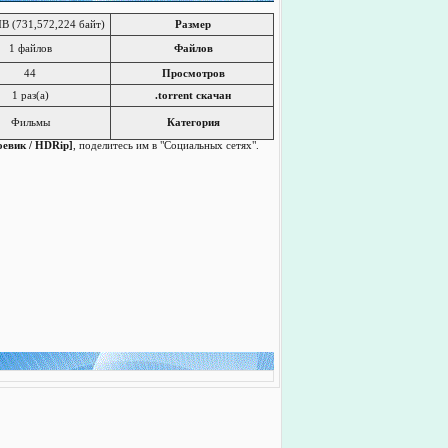
B (731,572,224 байт)
Размер
1 файлов
Файлов
44
Просмотров
1 раз(a)
.torrent скачан
Фильмы
Категория
оевик / HDRip]
, поделитесь им в "Социальных сетях".