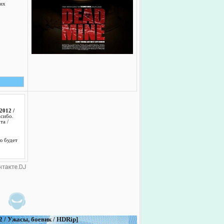
их
2012 /
асибо.
та /
.
ю будет
 / Ужасы, боевик / HDRip]