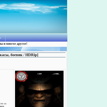
ы
лы и многое другое!
жасы, боевик / HDRip]
те со
емен