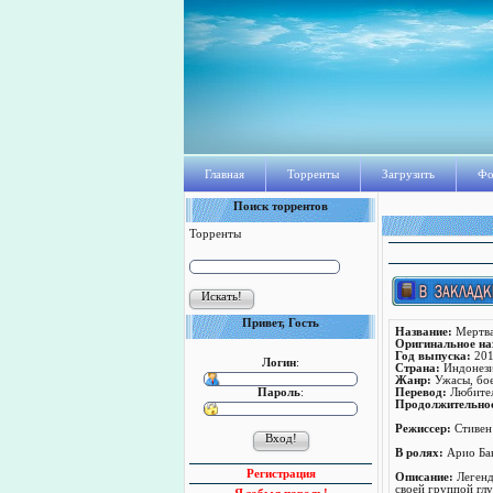
Главная
Торренты
Загрузить
Фо
Поиск торрентов
Торренты
Привет, Гость
Название:
Мертва
Оригинальное на
Год выпуска:
201
Логин
:
Страна:
Индонезия
Жанр:
Ужасы, бо
Пароль
:
Перевод:
Любител
Продолжительно
Режисcер:
Стивен
В ролях:
Арио Баю
Регистрация
Описание:
Легенд
своей группой гл