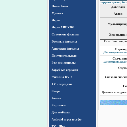
торрент трекер без
Наше Кино
Добавлен
Музыка
Автор
Игры
Мультитреке
Игры ХВОХ360
Cоветские фильмы
Хеш релиза:
Военные фильмы
Если Вам понра
Азиатские фильмы
С треке
[Посмотреть списо
Документальные
Скачавш
[Посмотреть списо
Рос-кие сериалы
Оцен
Заруб-ые сериалы
Фильмы DVD
Сказали спаси
TV - передачи
Тэ
Спорт
Данные о торрен
Аниме
Картинки
Для мобилы
Android игры и софт
TV - Шоу