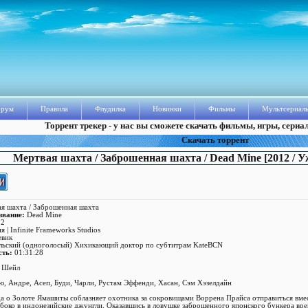
рум
Правила
Флудилка
Новинки
Фильмы
Мультсериал
Торрент трекер - у нас вы сможете скачать фильмы, игры, сериа
Скачать торрент
Мертвая шахта / Заброшенная шахта / Dead Mine [2012 / У
я шахта / Заброшенная шахта
звание:
Dead Mine
2
 | Infinite Frameworks Studios
евик
ьский (одноголосый) Хихикающий доктор по субтитрам KateBCN
сть:
01:31:28
 Шейл
, Андре, Асеп, Буди, Чарли, Рустам Эффенди, Хасан, Сэм Хэзелдайн
а о Золоте Ямашиты соблазняет охотника за сокровищами Воррена Прайса отправиться вмес
убоко в индонезийские джунгли. Оказавшись в ловушке заброшенного японского бункера вр