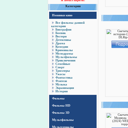
Я забыл пароль!
Категории
Новинки кино
Все фильмы данной
категории
Биография
Боевик
Вестерн
Детективы
Драма
Комедии
Криминалы
Мелодрамы
Мультфильмы
Приключения
Семейные
Спорт
Триллеры
Ужасы
Фантастика
Фэнтези
Музыка
Экранизация
История
Фильмы
Фильмы HD
Фильмы 3D
Мультфильмы
Мультсериалы