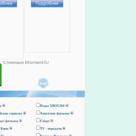
ы
Игры ХВОХ360
йские сериалы
Азиатские фильмы
ные фильмы
Спорт
 Кино
TV - передачи