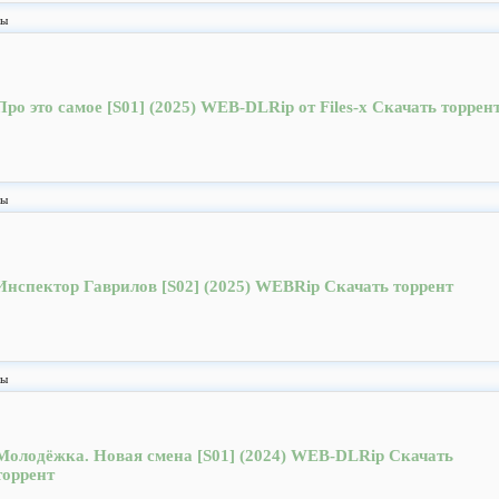
лы
Про это самое [S01] (2025) WEB-DLRip от Files-x Скачать торрен
лы
Инспектор Гаврилов [S02] (2025) WEBRip Скачать торрент
лы
Молодёжка. Новая смена [S01] (2024) WEB-DLRip Скачать
торрент