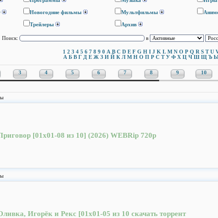
Программы
Музыка
Игры
D
Новогодние фильмы
Мультфильмы
Аним
Трейлеры
Архив
Поиск:
в
1
2
3
4
5
6
7
8
9
0
A
B
C
D
E
F
G
H
I
J
K
L
M
N
O
P
Q
R
S
T
U
А
Б
В
Г
Д
Е
Ж
З
И
Й
К
Л
М
Н
О
П
Р
С
Т
У
Ф
Х
Ц
Ч
Ш
Щ
Ъ
3
4
5
6
7
8
9
10
лы
Приговор [01x01-08 из 10] (2026) WEBRip 720p
лы
Оливка, Игорёк и Рекс [01х01-05 из 10 скачать торрент