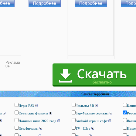
Список торрентов
Игры PS3
Фильмы 3D
Клип
ы
Cоветские фильмы
Зарубежные сериалы
Росси
Новинки кино 2020 года
Android игры и софт
Воен
Док.фильмы
TV - Шоу
Наше