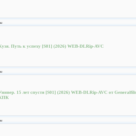
лы
Кузя. Путь к успеху [S01] (2026) WEB-DLRip-AVC
лы
Универ. 15 лет спустя [S01] (2026) WEB-DLRip-AVC от Generalfil
КПК
лы