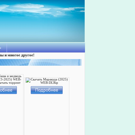
ы
лы и многое другое!