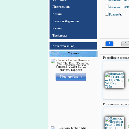
Фильмы HD
Программы
Фильмы DV
Клипы
Разное
Книги и Журналы
Разное
Трейлеры
1
2
Качество и Год
Музыка
Российские сериа
Российские сериа