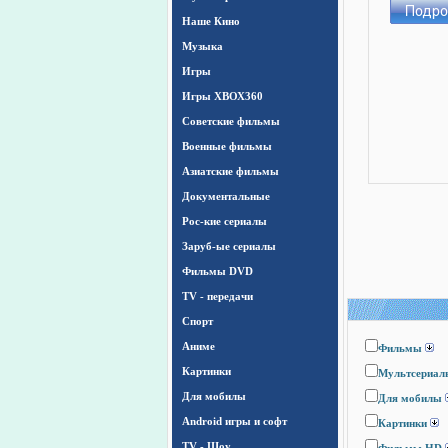
Наше Кино
Музыка
Игры
Игры ХВОХ360
Cоветские фильмы
Военные фильмы
Азиатские фильмы
Документальные
Рос-кие сериалы
Заруб-ые сериалы
Фильмы DVD
TV - передачи
Спорт
Аниме
Фильмы
Картинки
Мультсериал
Для мобилы
Для мобилы
Android игры и софт
Картинки
TV - Шоу