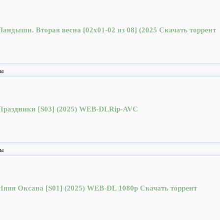
Ландыши. Вторая весна [02x01-02 из 08] (2025 Скачать торрент
лы
Праздники [S03] (2025) WEB-DLRip-AVC
лы
Няня Оксана [S01] (2025) WEB-DL 1080p Скачать торрент