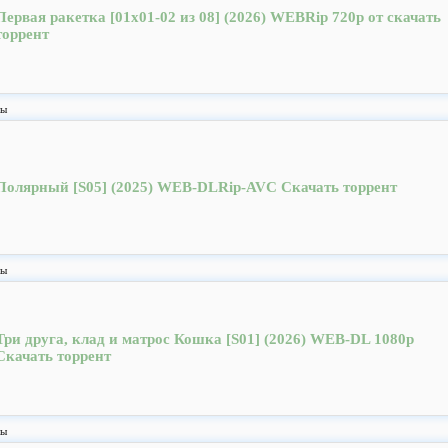
Первая ракетка [01x01-02 из 08] (2026) WEBRip 720p от скачать
торрент
лы
Полярный [S05] (2025) WEB-DLRip-AVC Скачать торрент
лы
Три друга, клад и матрос Кошка [S01] (2026) WEB-DL 1080p
Скачать торрент
лы