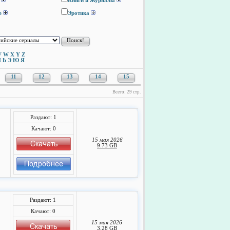
Книги и Журналы
е
Эротика
V
W
X
Y
Z
Ы
Ь
Э
Ю
Я
11
12
13
14
15
Всего: 29 стр.
Раздают: 1
Качают: 0
15 мая 2026
9.73 GB
Раздают: 1
Качают: 0
15 мая 2026
3.28 GB