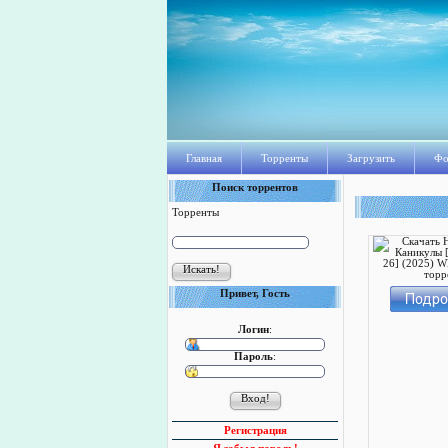
Главная
Торренты
Загрузить
Фо
Поиск торрентов
Торренты
Привет, Гость
Логин
:
Пароль
:
Регистрация