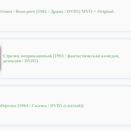
Отчим / Beau-pеre [1981 / Драма / DVD5] MVO + Original
Стрелец неприкаянный [1993 / фантастическая комедия,
детектив / DVD5]
Морозко [1964 / Сказка / DVD5 (сжатый)]