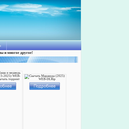
ы
лы и многое другое!