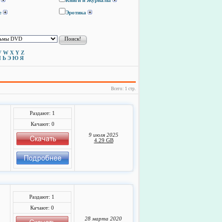
Книги и Журналы
е
Эротика
V
W
X
Y
Z
Ы
Ь
Э
Ю
Я
Всего: 1 стр.
Раздают: 1
Качают: 0
9 июля 2025
4.29 GB
Раздают: 1
Качают: 0
28 марта 2020