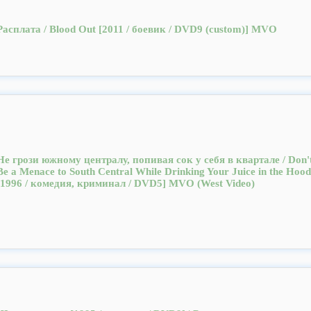
Расплата / Blood Out [2011 / боевик / DVD9 (сustom)] MVO
Не грози южному централу, попивая сок у себя в квартале / Don'
Be a Menace to South Central While Drinking Your Juice in the Hood
[1996 / комедия, криминал / DVD5] МVO (West Video)