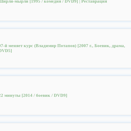
Ширли-мырли [1995 / комедия / DVD9] | Реставрация
07-й меняет курс (Владимир Потапов) [2007 г., Боевик, драма,
DVD5]
22 минуты [2014 / боевик / DVD9]