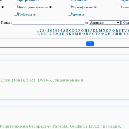
Программы
Музыка
Игры
D
Новогодние фильмы
Мультфильмы
Аним
Трейлеры
Архив
Поиск:
в
1
2
3
4
5
6
7
8
9
0
A
B
C
D
E
F
G
H
I
J
K
L
M
N
O
P
Q
R
S
T
U
А
Б
В
Г
Д
Е
Ж
З
И
Й
К
Л
М
Н
О
П
Р
С
Т
У
Ф
Х
Ц
Ч
Ш
Щ
Ъ
1
Ёлки (10в1), 2023, DVD-5, лицензионный
Родительский беспредел / Parental Guidance [2012 / комедия,