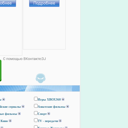
ы
Игры ХВОХ360
йские сериалы
Азиатские фильмы
ные фильмы
Спорт
 Кино
TV - передачи