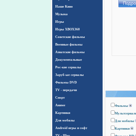
Наше Кино
Музыка
Игры
Игры ХВОХ360
Cоветские фильмы
Военные фильмы
Азиатские фильмы
Документальные
Рос-кие сериалы
Заруб-ые сериалы
Фильмы DVD
TV - передачи
Спорт
Аниме
Фильмы
Картинки
Мультсериал
Для мобилы
Для мобилы
Android игры и софт
Картинки
TV - Шоу