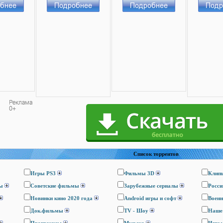
Список торрентов
Игры PS3
Фильмы 3D
Клип
ы
Cоветские фильмы
Зарубежные сериалы
Росси
Новинки кино 2020 года
Android игры и софт
Воен
Док.фильмы
TV - Шоу
Наше