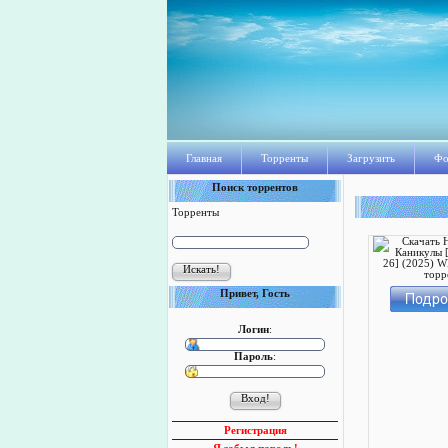
Главная
Торренты
Загрузить
Фо
Поиск торрентов
Торренты
Привет, Гость
Логин
:
Пароль
:
Регистрация