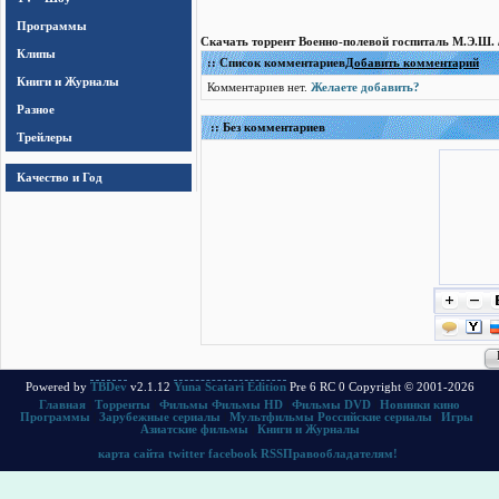
Программы
Скачать торрент Военно-полевой госпиталь М.Э.Ш. 
Клипы
:: Список комментариев
Добавить комментарий
Книги и Журналы
Комментариев нет.
Желаете добавить?
Разное
:: Без комментариев
Трейлеры
Качество и Год
Powered by
TBDev
v2.1.12
Yuna Scatari Edition
Pre 6 RC 0 Copyright © 2001-2026
Главная
|
Торренты
|
Фильмы
Фильмы HD
|
Фильмы DVD
|
Новинки кино
Программы
|
Зарубежные сериалы
|
Мультфильмы
Российские сериалы
|
Игры
|
Азиатские фильмы
|
Книги и Журналы
карта сайта
twitter
facebook
RSS
Правообладателям!
.