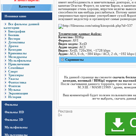
Я забыл пароль!
имеет необходимость в замечательных докторах, и 
капитан Огастас Форест, по кличке Барон, и капит
Категории
начинающие очень хороши, впрочем нелегко выноси
способности как-нибудь расслабиться. Потому капи
уверенностью програмке: употребляют сухой &quot
Новинки кино
искушают медсестер и организуют самые разнородны
Все фильмы данной
категории
Биография
Технические данные файла:
Боевик
Качество:
BDRip
Вестерн
Формат:
AVI
Детективы
Видео кодек:
XviD
Драма
Аудио кодек:
AC3
Комедии
Видео:
XviD, 720x304, ~1728 kbps
Криминалы
Аудио:
AC3, 6 ch, ~384 kbps / AC3, 2 ch, ~192 kbps 
Мелодрамы
Скриншоты
Мультфильмы
Приключения
Семейные
Спорт
Триллеры
На данной странице вы сможете
скачать беспла
Ужасы
комедия, военный / BDRip] торрент на высокой
Фантастика
После скачивания данного торрента, просим вас о
Фэнтези
М.Э.Ш. / MASH [1969 / драма, комедия,
Музыка
Экранизация
Ваш комментарий будет полезен пользователям н
История
легче выбрать, скачать данны
Фильмы
Фильмы HD
Фильмы 3D
Мультфильмы
Мультсериалы