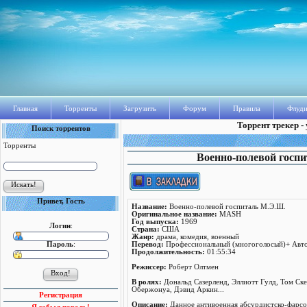
Главная
Торренты
Загрузить
Форум
Правила
Флуди
Торрент трекер -
Поиск торрентов
Торренты
Военно-полевой госпи
Привет, Гость
Название:
Военно-полевой госпиталь М.Э.Ш.
Оригинальное название:
MASH
Год выпуска:
1969
Логин
:
Страна:
США
Жанр:
драма, комедия, военный
Пароль
:
Перевод:
Профессиональный (многоголосый)+ Авто
Продолжительность:
01:55:34
Режисcер:
Роберт Олтмен
В ролях:
Дональд Сазерленд, Эллиотт Гулд, Том Ске
Обержонуа, Дэвид Аркин...
Регистрация
Описание:
Данное антивоенная абсурдистско-фарсов