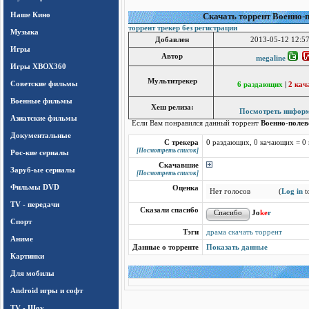
Наше Кино
Cкачать торрент Военно-п
торрент трекер без регистрации
Музыка
Добавлен
2013-05-12 12:57
Игры
Автор
megaline
Игры ХВОХ360
Мультитрекер
Cоветские фильмы
6 раздающих
|
2 ка
Военные фильмы
Хеш релиза:
Посмотреть инфор
Азиатские фильмы
Если Вам понравился данный торрент
Военно-полев
Документальные
С трекера
0 раздающих, 0 качающих = 0
[Посмотреть список]
Рос-кие сериалы
Скачавшие
Заруб-ые сериалы
[Посмотреть список]
Фильмы DVD
Оценка
Нет голосов
(
Log in
to
TV - передачи
Сказали спасибо
Jo
ke
r
Спорт
Тэги
драма скачать торрент
Аниме
Данные о торренте
Показать данные
Картинки
Для мобилы
Android игры и софт
TV - Шоу