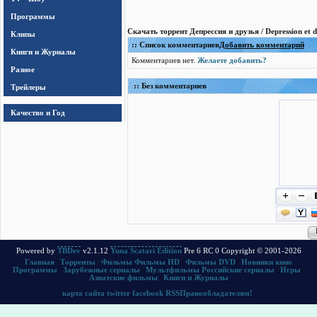
Программы
Скачать торрент Депрессия и друзья / Depression et d
Клипы
:: Список комментариев
Добавить комментарий
Книги и Журналы
Комментариев нет.
Желаете добавить?
Разное
:: Без комментариев
Трейлеры
Качество и Год
Powered by
TBDev
v2.1.12
Yuna Scatari Edition
Pre 6 RC 0 Copyright © 2001-2026
Главная
|
Торренты
|
Фильмы
Фильмы HD
|
Фильмы DVD
|
Новинки кино
Программы
|
Зарубежные сериалы
|
Мультфильмы
Российские сериалы
|
Игры
|
Азиатские фильмы
|
Книги и Журналы
карта сайта
twitter
facebook
RSS
Правообладателям!
.