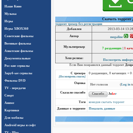
Наше Кино
Музыка
Cкачать торрент Д
Игры
торрент трекер без регистрации
Игры ХВОХ360
Добавлен
2013-03-14 13:28
Cоветские фильмы
Автор
megaline
Военные фильмы
Мультитрекер
7 раздающих
|
1 ка
Азиатские фильмы
Документальные
Хеш релиза:
Посмотреть инфор
Если Вам понравился данный торрент
Депре
Рос-кие сериалы
Заруб-ые сериалы
С трекера
0 раздающих, 0 качающих = 0
[Посмотреть список]
Фильмы DVD
Оценка
Нет голосов
(
Log in
to
TV - передачи
Сказали спасибо
Jo
ke
r
Спорт
Тэги
комедия скачать торрент
Аниме
Данные о торренте
Показать данные
Картинки
Для мобилы
Android игры и софт
TV - Шоу