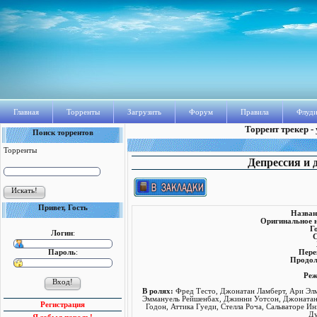
Главная
Торренты
Загрузить
Форум
Правила
Флуди
Торрент трекер -
Поиск торрентов
Торренты
Депрессия и д
Привет, Гость
Назван
Оригинальное н
Г
Логин
:
С
Пароль
:
Пере
Продол
Реж
В ролях:
Фред Тесто, Джонатан Ламберт, Ари Элм
Эммануель Рейшенбах, Джинни Уотсон, Джонатан 
Регистрация
Годон, Аттика Гуеди, Стелла Роча, Сальваторе Ин
Ду