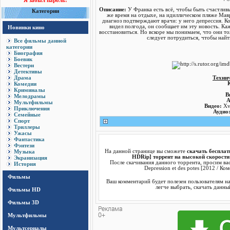
Я забыл пароль!
Описание:
У Франка есть всё, чтобы быть счастливы
Категории
же время на отдыхе, на идиллическом пляже Мав
диагноз подтверждают врачи: у него депрессия. К
видел полгода, он сообщает им эту новость. К
Новинки кино
восстановиться. Но вскоре мы понимаем, что они то
следует потрудиться, чтобы найт
Все фильмы данной
категории
Биография
Боевик
Вестерн
Детективы
Драма
Техни
Комедии
Криминалы
В
Мелодрамы
А
Мультфильмы
Видео:
Xv
Приключения
Аудио
Семейные
Спорт
Триллеры
Ужасы
Фантастика
Фэнтези
Музыка
На данной странице вы сможете
скачать бесплатн
HDRip] торрент на высокой скорости
Экранизация
После скачивания данного торрента, просим вас
История
Depression et des potes [2012 / К
Фильмы
Ваш комментарий будет полезен пользователям н
легче выбрать, скачать данны
Фильмы HD
Фильмы 3D
Мультфильмы
Мультсериалы