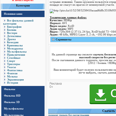
Я забыл пароль!
острыми лезвиями. Таким оружием пользуется отряд
пощаде не спасут их врагов от неминуемой участи.
Категории
Новинки кино
Технические данные файла:
Все фильмы данной
Качество:
HDRip
Формат:
AVI
категории
Видео кодек:
XviD
Биография
Аудио кодек:
MP3
Боевик
Видео:
720x304 (2.37:1), 24 fps, XviD build 73 ~1644
Вестерн
Аудио:
48 kHz, MPEG Layer 3, 2 ch, ~192.00 kbps a
Детективы
Драма
Скриншоты
Комедии
Криминалы
Мелодрамы
Мультфильмы
Приключения
На данной странице вы сможете
скачать бесплатно
высокой скорости без реги
Семейные
После скачивания данного торрента, просим вас ос
Спорт
[2012 / боевик / HDRi
Триллеры
Ужасы
Ваш комментарий будет полезен пользователям н
Фантастика
легче выбрать, скачать данны
Фэнтези
Музыка
Экранизация
История
Фильмы
Фильмы HD
Фильмы 3D
Мультфильмы
Cкачать 
Мультсериалы
торрент трекер без регистрации