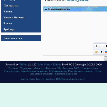
Комментариев нет.
Желаете добавить?
Программы
:: Без комментариев
Клипы
Книги и Журналы
Разное
Трейлеры
Качество и Год
Powered by
TBDev
v2.1.12
Yuna Scatari Edition
Pre 6 RC 0 Copyright © 2001-2026
Главная
|
Торренты
|
Фильмы
Фильмы HD
|
Фильмы DVD
|
Новинки кино
Программы
|
Зарубежные сериалы
|
Мультфильмы
Российские сериалы
|
Игры
|
Азиатские фильмы
|
Книги и Журналы
карта сайта
twitter
facebook
RSS
Правообладателям!
.