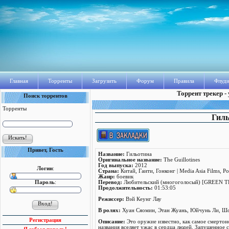
Главная
Торренты
Загрузить
Форум
Правила
Флуди
Торрент трекер -
Поиск торрентов
Торренты
Гиль
Привет, Гость
Название:
Гильотинa
Оригинальное название:
The Guillotines
Год выпуска:
2012
Логин
:
Страна:
Китай, Гаити, Гонконг | Media Asia Films, Po
Жанр:
боевик
Пароль
:
Перевод:
Любительский (многоголосый) [GREEN T
Продолжительность:
01:53:05
Режисcер:
Вэй Кеунг Лау
В ролях:
Хуан Сяомин, Этан Жуань, Юйчунь Ли, Шо
Регистрация
Описание:
Это оружие известно, как самое смертон
названия вселяет ужас в сердца людей. Запущенное с