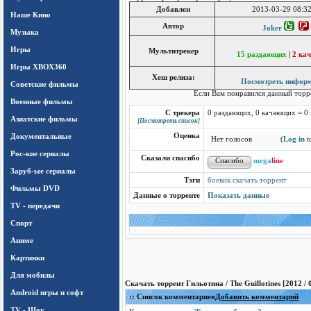
Добавлен
2013-03-29 08:32
Наше Кино
Автор
Joker
Музыка
Игры
Мультитрекер
15 раздающих
|
2 ка
Игры ХВОХ360
Хеш релиза:
Посмотреть инфор
Cоветские фильмы
Если Вам понравился данный тор
Военные фильмы
С трекера
0 раздающих, 0 качающих = 0
Азиатские фильмы
[Посмотреть список]
Документальные
Оценка
Нет голосов
(
Log in
to
Рос-кие сериалы
Сказали спасибо
mega
line
Заруб-ые сериалы
Тэги
боевик скачать торрент
Фильмы DVD
Данные о торренте
Показать данные
TV - передачи
Спорт
Аниме
Картинки
Для мобилы
Скачать торрент Гильотинa / The Guillotines [2012 /
Android игры и софт
:: Список комментариев
Добавить комментарий
TV - Шоу