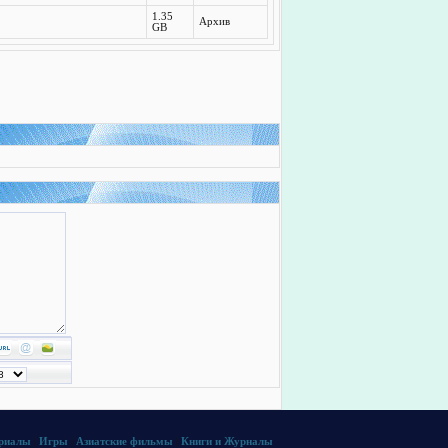
1.35
Архив
GB
ериалы
|
Игры
|
Азиатские фильмы
|
Книги и Журналы