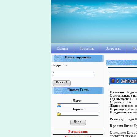
Главная
Торренты
Загрузить
Фо
Поиск торрентов
Торренты
Привет, Гость
Название:
Родите
Оригинальное на
Год выпуска:
201
Логин
:
Страна:
США
Жанр:
комедия, с
Пароль
:
Перевод:
Дублиро
Продолжительно
Режисcер:
Энди 
В ролях:
Билли Кр
Регистрация
Описание:
Когда Э
посвятить внукам