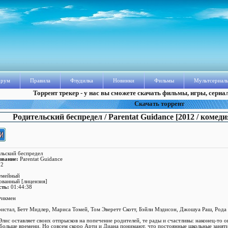
рум
Правила
Флудилка
Новинки
Фильмы
Мультсериал
Торрент трекер - у нас вы сможете скачать фильмы, игры, сериа
Скачать торрент
Родительский беспредел / Parentat Guidance [2012 / комед
льский беспредел
звание:
Parentat Guidance
2
емейный
ванный [лицензия]
сть:
01:44:38
Фикмен
истал, Бетт Мидлер, Мариса Томей, Том Эверетт Скотт, Бэйли Мэдисон, Джошуа Раш, Рода
лис оставляет своих отпрысков на попечение родителей, те рады и счастливы: наконец-то 
 больше времени. Но совсем скоро Арти и Диана понимают, что постоянные школьные занят