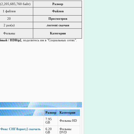
(2,205,685,760 байт)
Размер
1 файлов
Файлов
20
Просмотров
2 раз(a)
.torrent скачан
Фильмы
Категория
ейный / HDRip]
, поделитесь им в "Социальных сетях".
Размер
Категория
7.95
Фильмы HD
GB
к Фокс СНГ&quot;] скачать
6.20
Фильмы
GB
DVD