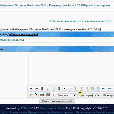
беспредел / Parentat Guidance [2012 / Комедия, семейный / CAMRip] скачать торрент
<< Предыдущий торрент
|
Следующий торрент >>
дительский беспредел / Parentat Guidance [2012 / комедия, семейный / HDRip]
тариев
Добавить комментарий
Желаете добавить?
ев
Powered by
TBDev
v2.1.12
Yuna Scatari Edition
Pre 6 RC 0 Copyright © 2001-2026
 DVD
|
Новинки кино
Программы
|
Зарубежные сериалы
|
Мультфильмы
Российские с