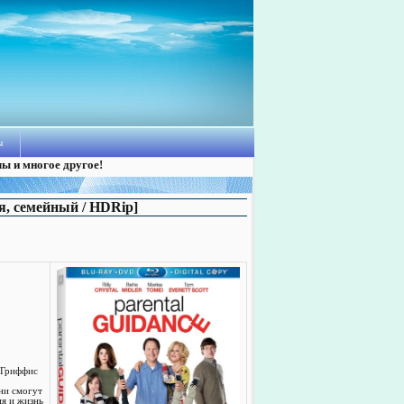
ы
лы и многое другое!
ия, семейный / HDRip]
 Гриффис
они смогут
ия и жизнь