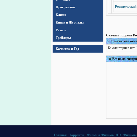
Родительский 
Программы
Клипы
Книги и Журналы
Разное
Скачать торрент Ро
Трейлеры
:: Список коммен
Комментариев нет.
Качество и Год
:: Без комментари
Главная
|
Торренты
|
Фильмы
Фильмы HD
|
Фильмы