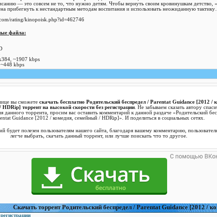
исанию — это совсем не то, что нужно детям. Чтобы вернуть своим кровинушкам детство, «
на прибегнуть к нестандартным методам воспитания и использовать неожиданную тактик
ные файла:
D
3
x384, ~1907 kbps
 ~448 kbps
нице вы сможете
скачать бесплатно Родительский беспредел / Parentat Guidance [2012 / 
/ HDRip] торрент на высокой скорости без регистрации
. Не забываем сказать автору спаси
я данного торрента, просим вас оставить комментарий к данной раздаче «Родительский бес
rentat Guidance [2012 / комедия, семейный / HDRip]». И поделиться в социальных сетях.
й будет полезен пользователям нашего сайта, благодаря вашему комментарию, пользовател
легче выбрать, скачать данный торрент, или лучше поискать что то другое.
Cкачать торрент Родительский беспредел / Parentat Guidance [2012 / к
 регистрации