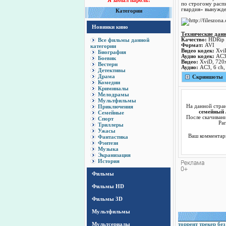
Я забыл пароль!
по строгому расп
гвардия» вынужде
Категории
Новинки кино
Технические дан
Все фильмы данной
Качество:
HDRip
Формат:
AVI
категории
Видео кодек:
Xvi
Биография
Аудио кодек:
AC
Боевик
Видео:
XviD, 720
Вестерн
Аудио:
AC3, 6 ch,
Детективы
Драма
Cкриншоты
Комедии
Криминалы
Мелодрамы
Мультфильмы
Приключения
На данной стра
семейный 
Семейные
После скачивани
Спорт
Pa
Триллеры
Ужасы
Ваш комментари
Фантастика
Фэнтези
Музыка
Экранизация
История
Фильмы
Фильмы HD
Фильмы 3D
Мультфильмы
Мультсериалы
торрент трекер без