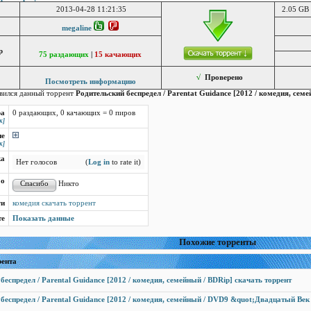
2013-04-28 11:21:35
2.05 GB 
megaline
р
75 раздающих
|
15 качающих
√
Проверено
Посмотреть информацию
вился данный торрент
Родительский беспредел / Parentat Guidance [2012 / комедия, сем
ра
0 раздающих, 0 качающих = 0 пиров
к]
ие
к]
ка
Нет голосов
(
Log in
to rate it)
бо
Никто
ги
комедия скачать торрент
те
Показать данные
Похожие торренты
рента
беспредел / Parental Guidance [2012 / комедия, семейный / BDRip] скачать торрент
беспредел / Parental Guidance [2012 / комедия, семейный / DVD9 &quot;Двадцатый Ве