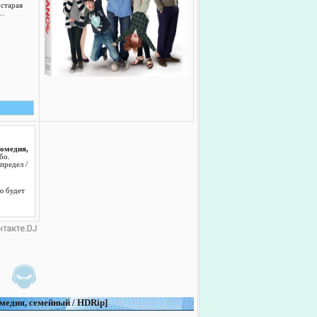
старая
у…
комедия,
бо.
предел /
ю будет
омедия, семейный / HDRip]