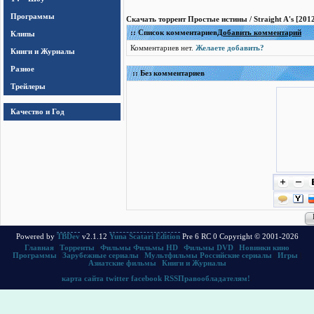
Программы
Скачать торрент Простые истины / Straight A's [201
:: Список комментариев
Добавить комментарий
Клипы
Комментариев нет.
Желаете добавить?
Книги и Журналы
Разное
:: Без комментариев
Трейлеры
Качество и Год
Powered by
TBDev
v2.1.12
Yuna Scatari Edition
Pre 6 RC 0 Copyright © 2001-2026
Главная
|
Торренты
|
Фильмы
Фильмы HD
|
Фильмы DVD
|
Новинки кино
Программы
|
Зарубежные сериалы
|
Мультфильмы
Российские сериалы
|
Игры
|
Азиатские фильмы
|
Книги и Журналы
карта сайта
twitter
facebook
RSS
Правообладателям!
.