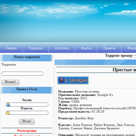
Главная
Торренты
Загрузить
Форум
Правила
Флуди
Торрент трекер -
Поиск торрентов
Торренты
Простые ис
Привет, Гость
Название:
Простые истины
Оригинальное название:
Straight A's
Год выпуска:
2012
Логин
:
Страна:
США
Жанр:
драма, комедия
Пароль
:
Перевод:
Профессиональный (многоголосый) [НТВ
Продолжительность:
01:28:20
Режисcер:
Джеймс Кокс
В ролях:
Анна Пэкуин, Райан Филипп, Люк Уилсон, П
Харпер, Симона Левин, Джонни Браннон
Регистрация
Описание:
Молодой человек на протяжении десяти л