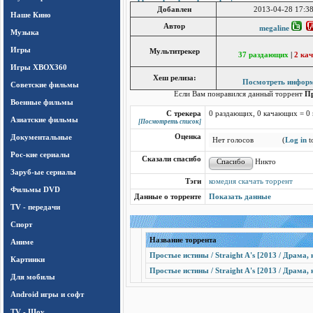
Добавлен
2013-04-28 17:38
Наше Кино
Автор
megaline
Музыка
Игры
Мультитрекер
37 раздающих
|
2 ка
Игры ХВОХ360
Хеш релиза:
Посмотреть инфор
Cоветские фильмы
Если Вам понравился данный торрент
Пр
Военные фильмы
С трекера
0 раздающих, 0 качающих = 0
Азиатские фильмы
[Посмотреть список]
Документальные
Оценка
Нет голосов
(
Log in
to
Рос-кие сериалы
Сказали спасибо
Никто
Заруб-ые сериалы
Тэги
комедия скачать торрент
Фильмы DVD
Данные о торренте
Показать данные
TV - передачи
Спорт
Название торрента
Аниме
Простые истины / Straight A's [2013 / Драма,
Картинки
Простые истины / Straight A's [2013 / Драма,
Для мобилы
Android игры и софт
TV - Шоу