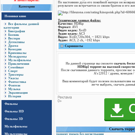
Я забыл пароль!
По настоянию духа его покойной матери он возвраща
результате он встречается со своим братом и его же
Категории
Новинки кино
Технические данные файла:
Все фильмы данной
Качество:
HDRip
Формат:
AVI
категории
Видео кодек:
XviD
Биография
Аудио кодек:
AC3
Боевик
Видео:
XviD,720x304, ~ 1821 kbps
Вестерн
Аудио:
AC3, 2 ch, ~192 kbps
Детективы
Драма
Cкриншоты
Комедии
Криминалы
Мелодрамы
Мультфильмы
Приключения
На данной странице вы сможете
скачать беспл
HDRip] торрент на высокой скорости
Семейные
После скачивания данного торрента, просим вас о
Спорт
A's [2012 / драма, комедия 
Триллеры
Ужасы
Ваш комментарий будет полезен пользователям н
Фантастика
легче выбрать, скачать данны
Фэнтези
Музыка
Экранизация
История
Фильмы
Фильмы HD
Фильмы 3D
Мультфильмы
Cкачать торрен
Мультсериалы
торрент трекер без регистрации