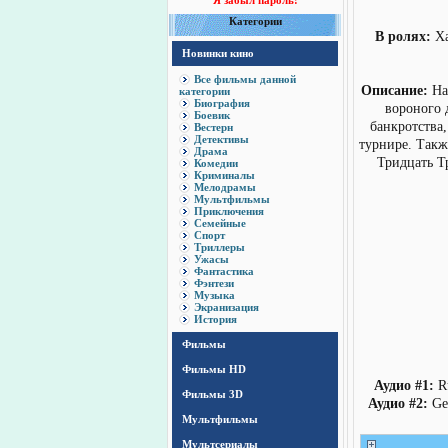
Я забыл пароль!
Категории
В ролях:
Ха
Новинки кино
Все фильмы данной
Описание:
Нас
категории
Биография
вороного 
Боевик
банкротства
Вестерн
Детективы
турнире. Такж
Драма
Тридцать Т
Комедии
Криминалы
Мелодрамы
Мультфильмы
Приключения
Семейные
Спорт
Триллеры
Ужасы
Фантастика
Фэнтези
Музыка
Экранизация
История
Фильмы
Фильмы HD
Аудио #1:
Ru
Фильмы 3D
Аудио #2:
Ger
Мультфильмы
Мультсериалы