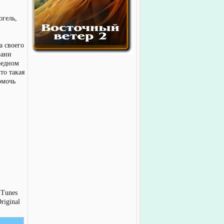
гель,
а своего
рани
редном
то такая
омочь
iTunes
riginal