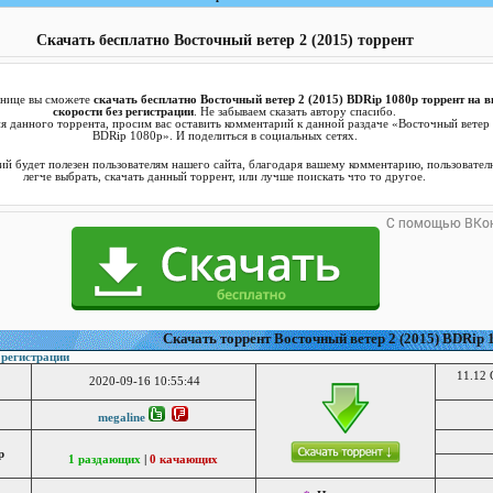
Скачать бесплатно Восточный ветер 2 (2015) торрент
анице вы сможете
скачать бесплатно Восточный ветер 2 (2015) BDRip 1080p торрент на 
скорости без регистрации
. Не забываем сказать автору спасибо.
я данного торрента, просим вас оставить комментарий к данной раздаче «Восточный ветер 
BDRip 1080p». И поделиться в социальных сетях.
й будет полезен пользователям нашего сайта, благодаря вашему комментарию, пользовател
легче выбрать, скачать данный торрент, или лучше поискать что то другое.
Cкачать торрент Восточный ветер 2 (2015) BDRip 
 регистрации
11.12 
2020-09-16 10:55:44
megaline
р
1 раздающих
|
0 качающих