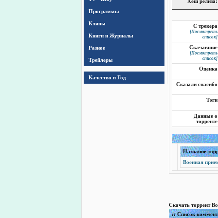
Хеш релиза:
Программы
Клипы
С трекера
[Посмотреть
Книги и Журналы
список]
Разное
Скачавшие
[Посмотреть
список]
Трейлеры
Оценка
Качество и Год
Сказали спасибо
Тэги
Данные о
торренте
Название тор
Военная прием
Скачать торрент Во
:: Список коммен