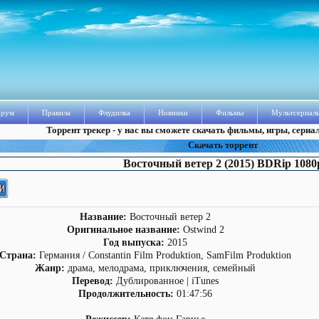
рум
Правила
Флудилка
Новинки
Фильмы
Мультсериал
Торрент трекер - у нас вы сможете скачать фильмы, игры, сериа
Скачать торрент
Восточный ветер 2 (2015) BDRip 1080
Название:
Восточный ветер 2
Оригинальное название:
Ostwind 2
Год выпуска:
2015
Страна:
Германия / Constantin Film Produktion, SamFilm Produktion
Жанр:
драма, мелодрама, приключения, семейный
Перевод:
Дублированное | iTunes
Продолжительность:
01:47:56