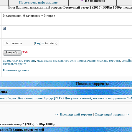
*
Не проверено
Посмотреть информацию
Если Вам понравился данный торрент
Восточный ветер 2 (2015) BDRip 1080p
, подел
0 раздающих, 0 качающих = 0 пиров
Нет голосов
(
Log in
to rate it)
356
драма скачать торрент
,
мелодрама скачать торрент
,
приключения скачать торрент
,
семейн
скачать торрент
Показать данные
Похожие торренты
рента
ка. Сирия. Высоковосточный удар [2015 / Документальный, техника и вооружение / SA
<< Предыдущий торрент
|
Следующий торрент >>
сточный ветер 2 (2015) BDRip 1080p
тариев
Добавить комментарий