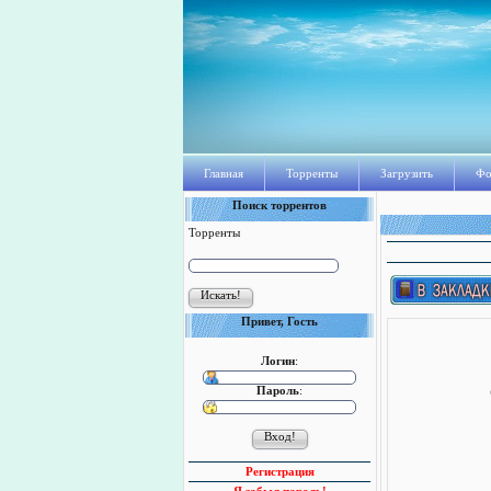
Главная
Торренты
Загрузить
Фо
Поиск торрентов
Торренты
Привет, Гость
Логин
:
Пароль
:
Регистрация