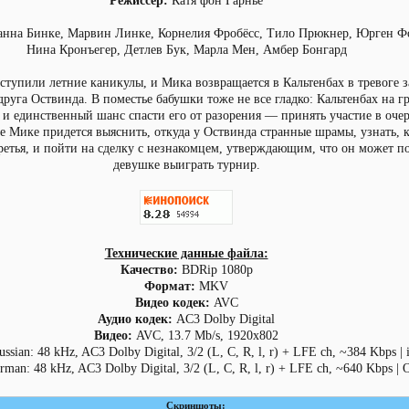
Режисcер:
Катя фон Гарнье
нна Бинке, Марвин Линке, Корнелия Фробёсс, Тило Прюкнер, Юрген Фо
Нина Кронъегер, Детлев Бук, Марла Мен, Амбер Бонгард
тупили летние каникулы, и Мика возвращается в Кальтенбах в тревоге з
друга Оствинда. В поместье бабушки тоже не все гладко: Кальтенбах на г
, и единственный шанс спасти его от разорения — принять участие в оче
е Мике придется выяснить, откуда у Оствинда странные шрамы, узнать, к
ретья, и пойти на сделку с незнакомцем, утверждающим, что он может п
девушке выиграть турнир.
Технические данные файла:
Качество:
BDRip 1080p
Формат:
MKV
Видео кодек:
AVC
Аудио кодек:
AC3 Dolby Digital
Видео:
AVC, 13.7 Mb/s, 1920x802
ssian: 48 kHz, AC3 Dolby Digital, 3/2 (L, C, R, l, r) + LFE ch, ~384 Kbps | 
man: 48 kHz, AC3 Dolby Digital, 3/2 (L, C, R, l, r) + LFE ch, ~640 Kbps | O
Скриншоты: