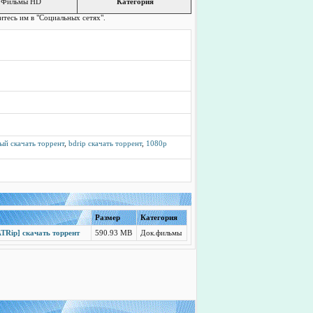
Фильмы HD
Категория
итесь им в "Социальных сетях".
ый скачать торрент
,
bdrip скачать торрент
,
1080p
Размер
Категория
TRip] скачать торрент
590.93 MB
Док.фильмы