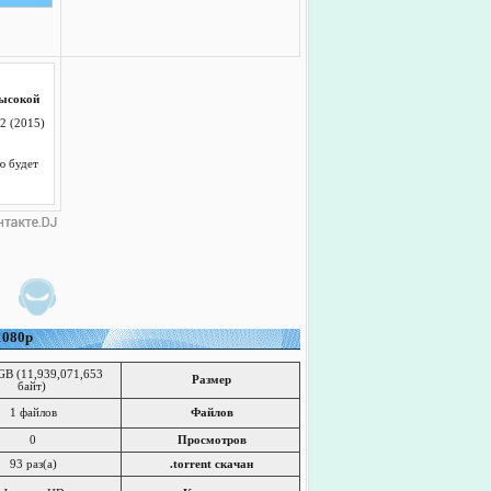
высокой
2 (2015)
ю будет
1080p
GB (11,939,071,653
Размер
байт)
1 файлов
Файлов
0
Просмотров
93 раз(a)
.torrent скачан