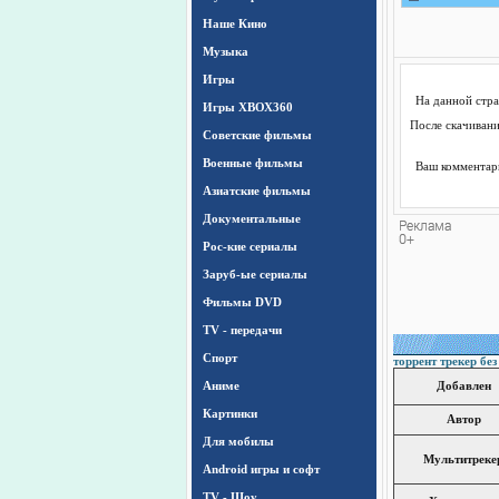
Наше Кино
Музыка
Игры
На данной стр
Игры ХВОХ360
После скачивани
Cоветские фильмы
Военные фильмы
Ваш комментари
Азиатские фильмы
Документальные
Рос-кие сериалы
Заруб-ые сериалы
Фильмы DVD
TV - передачи
Спорт
торрент трекер без
Аниме
Добавлен
Картинки
Автор
Для мобилы
Мультитреке
Android игры и софт
TV - Шоу