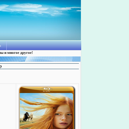
ы
лы и многое другое!
p