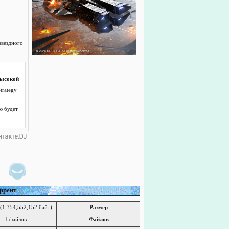
звездного
 высокой
trategy
ю будет
оррент
(1,354,552,152 байт)
Размер
1 файлов
Файлов