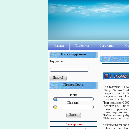
Главная
Торренты
Загрузить
Фо
Поиск торрентов
Торренты
Привет, Гость
Год выпуска: 11 м
Жанр: Action / Indi
Разработчик: Alt S
Логин
:
Издательство: Do
Платформа: PC
Пароль
:
Тип издания: GO
Версия: 1.0.1-rc-
Язык интерфейса:
Язык озвучки: —
Таблетка: не треб
*Меняется в наст
Регистрация
Системные требов
- Требуются 64-р