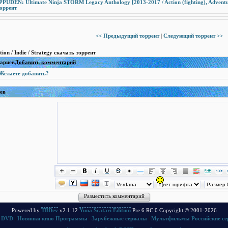
DEN: Ultimate Ninja STORM Legacy Anthology [2013-2017 / Action (fighting), Adventure
торрент
<< Предыдущий торрент
|
Следующий торрент >>
on / Indie / Strategy скачать торрент
тариев
Добавить комментарий
Желаете добавить?
ев
Powered by
TBDev
v2.1.12
Yuna Scatari Edition
Pre 6 RC 0 Copyright © 2001-2026
 DVD
|
Новинки кино
Программы
|
Зарубежные сериалы
|
Мультфильмы
Российские с