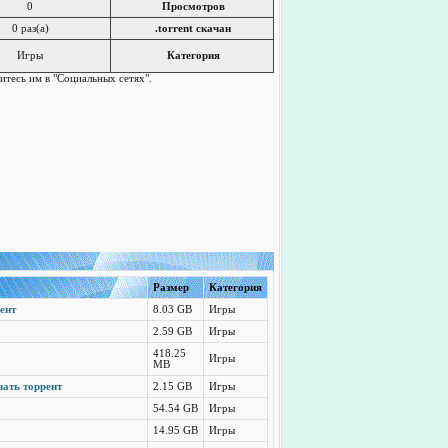
0
Просмотров
0 раз(a)
.torrent скачан
Игры
Категория
литесь им в "Социальных сетях".
Размер
Категория
рент
8.03 GB
Игры
2.59 GB
Игры
418.25
Игры
MB
чать торрент
2.15 GB
Игры
54.54 GB
Игры
14.95 GB
Игры