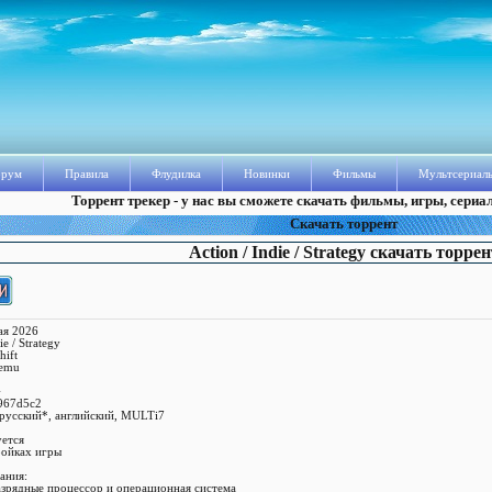
рум
Правила
Флудилка
Новинки
Фильмы
Мультсериал
Торрент трекер - у нас вы сможете скачать фильмы, игры, сериа
Скачать торрент
Action / Indie / Strategy скачать торрен
ая 2026
e / Strategy
hift
temu
G
c967d5c2
 русский*, английский, MULTi7
уется
ройках игры
ания:
азрядные процессор и операционная система