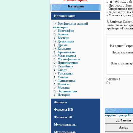
Я забыл пароль!
- ОС: Windows 10
- Процессор: Inte
Категории
- Оперативная па
- Видеокарта: NV
- Место на диске 
Новинки кино
В Battlestar Gala
Все фильмы данной
Разбирайтесь с кр
категории
крейсера «Галакти
Биография
Боевик
Вестерн
Детективы
Драма
На данной стр
Комедии
Криминалы
После скачиван
Мелодрамы
Мультфильмы
Приключения
Ваш комментари
Семейные
Спорт
Триллеры
Ужасы
Фантастика
Фэнтези
Музыка
Экранизация
История
Фильмы
Фильмы HD
торрент трекер без
Фильмы 3D
Добавлен
Мультфильмы
Автор
Мультсериалы