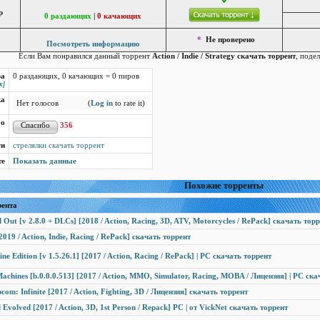
р
0 раздающих
|
0 качающих
*
Не проверено
Посмотреть информацию
Если Вам понравился данный торрент
Action / Indie / Strategy скачать торрент
, поде
ра
0 раздающих, 0 качающих = 0 пиров
к]
ка
Нет голосов
(
Log in
to rate it)
бо
356
ги
cтрелялки скачать торрент
те
Показать данные
Похожие торренты
рента
 Out [v 2.8.0 + DLCs] [2018 / Action, Racing, 3D, ATV, Motorcycles / RePack] скачать тор
019 / Action, Indie, Racing / RePack] скачать торрент
ne Edition [v 1.5.26.1] [2017 / Action, Racing / RePack] | PC скачать торрент
achines [b.0.0.0.513] [2017 / Action, MMO, Simulator, Racing, MOBA / Лицензия] | PC ска
com: Infinite [2017 / Action, Fighting, 3D / Лицензия] скачать торрент
Evolved [2017 / Action, 3D, 1st Person / Repack] PC | от VickNet скачать торрент