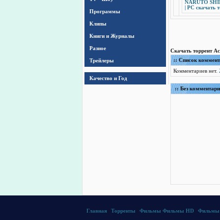
NARUTO SHIPPU
| PC скачать 
Программы
Клипы
Книги и Журналы
Разное
Скачать торрент Acti
Трейлеры
:: Список коммен
Комментариев нет.
Качество и Год
:: Без комментари
Главная
|
Торренты
|
Фильмы
Фильмы HD
|
Фильмы