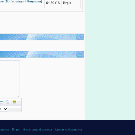
, 3D, Strategy / Лицензия]
64.50 GB
Игры
ериалы
|
Игры
|
Азиатские фильмы
|
Книги и Журналы