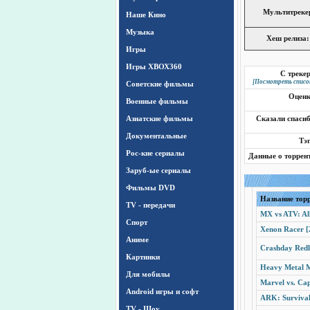
Мультитреке
Наше Кино
Музыка
Хеш релиза:
Игры
Игры ХВОХ360
С треке
[Посмотреть списо
Cоветские фильмы
Оцен
Военные фильмы
Азиатские фильмы
Сказали спаси
Документальные
Тэ
Рос-кие сериалы
Данные о торрен
Заруб-ые сериалы
Фильмы DVD
Название тор
TV - передачи
MX vs ATV: All
Спорт
Xenon Racer [2
Аниме
Crashday Redli
Картинки
Heavy Metal M
Для мобилы
Marvel vs. Cap
Android игры и софт
ARK: Survival 
TV - Шоу