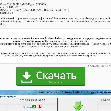
l Core i7-11700K / AMD Ryzen 7 5800X
мять: 12 GB ОЗУ
IDIA GeForce GTX 1060, 6GB / AMD Radeon RX 580, 4GB
(SSD): 5 GB
ctica: Scattered Hopes вы командуете флотилией беженцев после разгрома Двенадцати колоний.
изисами на борту, готовясь к очередной схватке с флотом сайлонов в попытке добраться до 
ка».
анице вы сможете
скачать бесплатно Action / Indie / Strategy скачать торрент торрент на
скорости без регистрации
. Не забываем сказать автору спасибо.
ия данного торрента, просим вас оставить комментарий к данной раздаче «Action / Indie / S
скачать торрент». И поделиться в социальных сетях.
й будет полезен пользователям нашего сайта, благодаря вашему комментарию, пользовател
легче выбрать, скачать данный торрент, или лучше поискать что то другое.
Cкачать торрент Action / Indie / Strategy скачать т
 регистрации
2026-05-13 18:31:55
1.26 GB 
Kristin