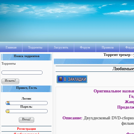
Главная
Торренты
Загрузить
Форум
Правила
Флуди
Торрент трекер -
Поиск торрентов
Торренты
Любимые п
Привет, Гость
Оригинальное назва
Го
Логин
:
Жан
Пароль
:
Продолж
Описание:
Двухдисковый DVD-сборник 
фильмо
Регистрация