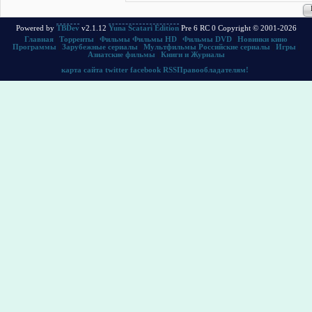
Powered by
TBDev
v2.1.12
Yuna Scatari Edition
Pre 6 RC 0 Copyright © 2001-2026
Главная
|
Торренты
|
Фильмы
Фильмы HD
|
Фильмы DVD
|
Новинки кино
Программы
|
Зарубежные сериалы
|
Мультфильмы
Российские сериалы
|
Игры
|
Азиатские фильмы
|
Книги и Журналы
карта сайта
twitter
facebook
RSS
Правообладателям!
.