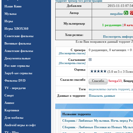
торрент трекер без регистрации
Добавлен
2015-11-15 07:54
Наше Кино
Автор
Музыка
megaline
Игры
Мультитрекер
1 раздающих
|
0 ка
Игры ХВОХ360
Хеш релиза:
Cоветские фильмы
Посмотреть инфор
Если Вам понравился данный торрент
Л
Военные фильмы
С трекера
0 раздающих, 0 качающих = 0
Азиатские фильмы
[Посмотреть список]
Документальные
Скачавшие
[Посмотреть список]
Рос-кие сериалы
Оценка
(5.0 из 5 с 3 Голо
Заруб-ые сериалы
Сказали спасибо
Фильмы DVD
Serega53
,
Бенде
TV - передачи
Тэги
видеоклипы скачать торрент
,
д
Спорт
Данные о торренте
Показать данные
Аниме
Картинки
Название торрента
Для мобилы
Сборник / Любимые Мультики. Ночь перед Рож
Android игры и софт
Сборник - Любимые Песенки из Новых Мультф
TV - Шоу