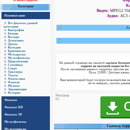
Фор
Я забыл пароль!
Ка
Категории
Видео:
MPEG2 Video
Новинки кино
Аудио:
AC3 48
Все фильмы данной
категории
Сп
Биография
Боевик
Вестерн
Детективы
Драма
Комедии
Криминалы
Мелодрамы
Мультфильмы
Приключения
На данной странице вы сможете
скачать бесплат
Семейные
торрент на высокой скорости без
Спорт
После скачивания данного торрента, просим ва
Триллеры
Пуха. [2009 / Детские клипы
Ужасы
Фантастика
Ваш комментарий будет полезен пользователям н
Фэнтези
легче выбрать, скачать данны
Музыка
Экранизация
История
Фильмы
Фильмы HD
Фильмы 3D
Мультфильмы
Cкачать торр
Мультсериалы