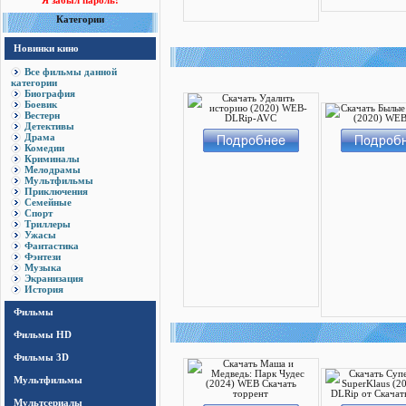
Я забыл пароль!
Категории
Новинки кино
Все фильмы данной
категории
Биография
Боевик
Вестерн
Детективы
Драма
Комедии
Криминалы
Мелодрамы
Мультфильмы
Приключения
Семейные
Спорт
Триллеры
Ужасы
Фантастика
Фэнтези
Музыка
Экранизация
История
Фильмы
Фильмы HD
Фильмы 3D
Мультфильмы
Мультсериалы