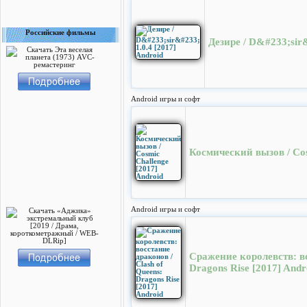
Российские фильмы
Дезире / D&#233;sir&
Android игры и софт
Космический вызов / Cos
Android игры и софт
Сражение королевств: во
Dragons Rise [2017] Andr