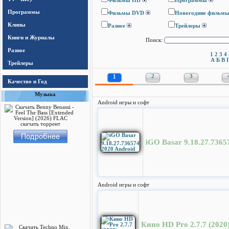
Фильмы HD
Программы
Программы
Фильмы DVD
Новогодние фильм
Клипы
Разное
Трейлеры
Книги и Журналы
Поиск:
Разное
1
2
3
4
А
Б
В
Трейлеры
1
2
3
Качество и Год
Музыка
Android игры и софт
iGO Basar 9.18.27.7365
Android игры и софт
Кино HD Pro 2.7.7 (2020