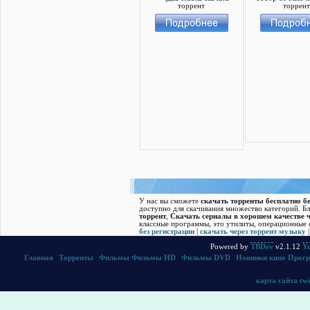
У нас вы сможете
скачать торренты бесплатно бе
доступно для скачивания множество категорий. Б
торрент
,
Скачать cериалы в хорошем качестве ч
классные программы, это утилиты, операционные с
без регистрации
|
скачать через торрент музыку
Powered by
TBDev
v2.1.12
Yu
Главная
|
Торренты
|
Фильмы
Фильмы HD
|
Фильмы DVD
|
Новинки кино
Прог
карта сайта
twi