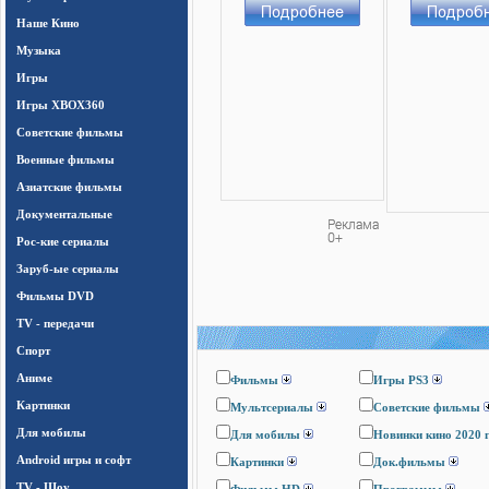
Наше Кино
Музыка
Игры
Игры ХВОХ360
Cоветские фильмы
Военные фильмы
Азиатские фильмы
Документальные
Рос-кие сериалы
Заруб-ые сериалы
Фильмы DVD
TV - передачи
Спорт
Аниме
Фильмы
Игры PS3
Картинки
Мультсериалы
Cоветские фильмы
Для мобилы
Для мобилы
Новинки кино 2020 
Android игры и софт
Картинки
Док.фильмы
TV - Шоу