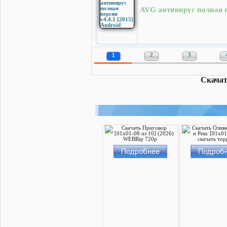
AVG антивирус полная ве
1
2
3
Скачат