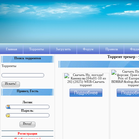
Главная
Торренты
Загрузить
Форум
Правила
Флуди
Торрент трекер -
Поиск торрентов
Торренты
Привет, Гость
Логин
:
Пароль
:
Регистрация