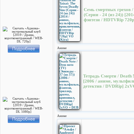
Семь смертных грехов / 
(Серии - 24 (из 24)) [2
фэнтези / HDTVRip 720p
Аниме
Тетрадь Смерти / Death N
[2006 / аниме, мультфил
детектив / DVDRip] 2х
Аниме