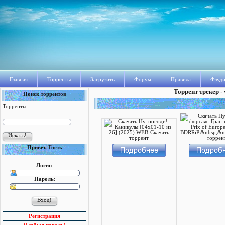
Главная
Торренты
Загрузить
Форум
Правила
Флуди
Торрент трекер -
Поиск торрентов
Торренты
Привет, Гость
Логин
:
Пароль
:
Регистрация