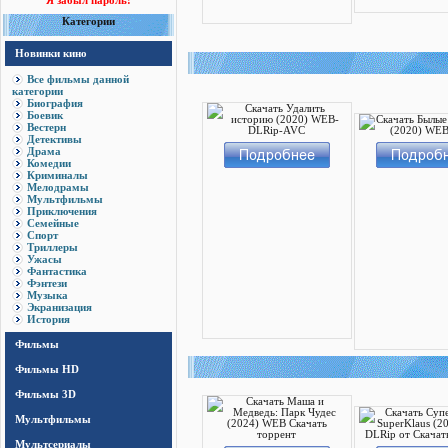
Я забыл пароль!
Категории
Новинки кино
Все фильмы данной
категории
Биография
Боевик
Вестерн
Детективы
Драма
Комедии
Криминалы
Мелодрамы
Мультфильмы
Приключения
Семейные
Спорт
Триллеры
Ужасы
Фантастика
Фэнтези
Музыка
Экранизация
История
Фильмы
Фильмы HD
Фильмы 3D
Мультфильмы
Мультсериалы