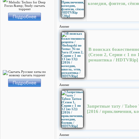
комедия, фэнтези, сёнэ
Аниме
В поисках божественног
(Сезон 2, Серии с 1 по 
романтика / HDTVRip]
Аниме
Запретные тату / Taboo T
[2016 / приключения, к
Аниме