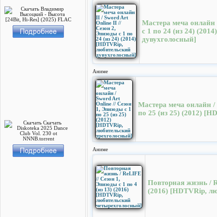
Мастера меча онлайн II
с 1 по 24 (из 24) (20
дувухголосный]
Аниме
Мастера меча онлайн / 
по 25 (из 25) (2012) 
Аниме
Повторная жизнь / Re
(2016) [HDTVRip, л