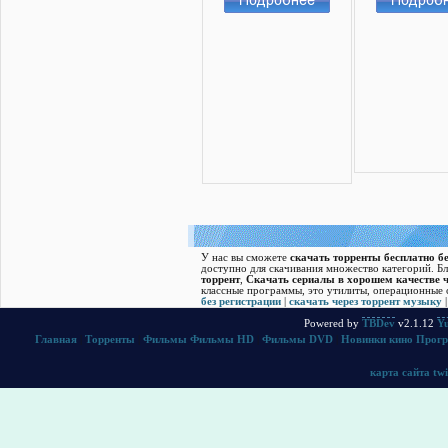
У нас вы сможете
скачать торренты бесплатно бе
доступно для скачивания множество категорий. Б
торрент
,
Скачать cериалы в хорошем качестве ч
классные программы, это утилиты, операционные с
без регистрации
|
скачать через торрент музыку
Powered by
TBDev
v2.1.12
Yu
Главная
|
Торренты
|
Фильмы
Фильмы HD
|
Фильмы DVD
|
Новинки кино
Прог
карта сайта
twi