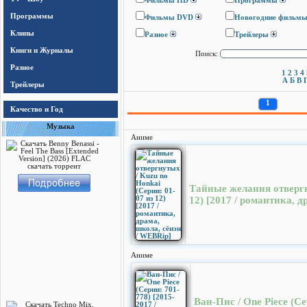
Фильмы HD
Программы
Программы
Фильмы DVD
Новогодние фильм
Клипы
Разное
Трейлеры
Книги и Журналы
Поиск:
Разное
1
2
3
4
А
Б
В
Трейлеры
1
Качество и Год
Музыка
Аниме
Тайные желания отвергн
12) [2017 / романтика, 
Аниме
Ван-Пис / One Piece (С