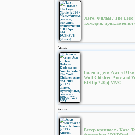
Лего. Фильм / The Lego 
комедия, приключения
Аниме
Волчьи дети Амэ и Юки 
Wolf Children Ame and Yu
BDRip 720p] MVO
Аниме
Ветер крепчает / Kaze T