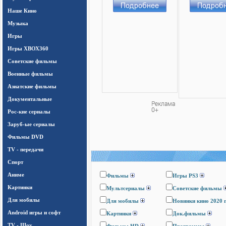
Наше Кино
Музыка
Игры
Игры ХВОХ360
Cоветские фильмы
Военные фильмы
Азиатские фильмы
Документальные
Рос-кие сериалы
Заруб-ые сериалы
Фильмы DVD
TV - передачи
Спорт
Аниме
Фильмы
Игры PS3
Картинки
Мультсериалы
Cоветские фильмы
Для мобилы
Для мобилы
Новинки кино 2020 
Android игры и софт
Картинки
Док.фильмы
TV - Шоу