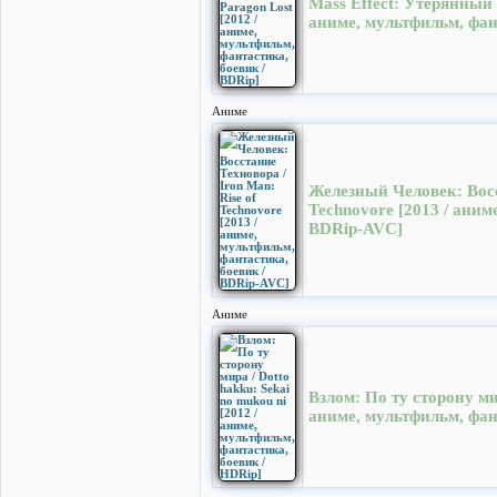
Mass Effect: Утерянный П
аниме, мультфильм, фан
Аниме
Железный Человек: Восст
Technovore [2013 / аним
BDRip-AVC]
Аниме
Взлом: По ту сторону мир
аниме, мультфильм, фан