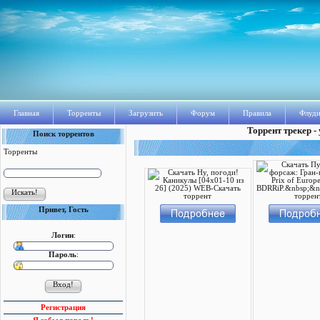
Главная
Торренты
Загрузить
Форум
Правила
Флуди
Торрент трекер -
Поиск торрентов
Торренты
Привет, Гость
Логин
:
Пароль
:
Регистрация