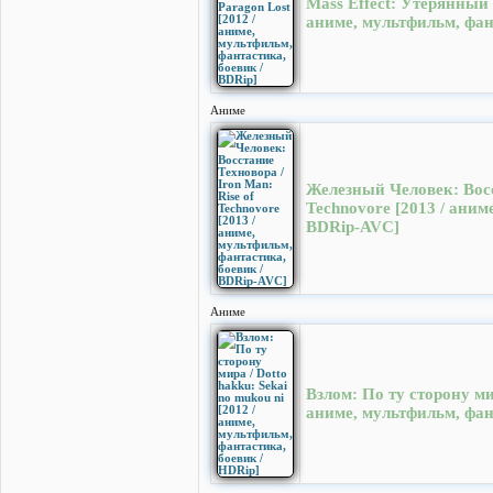
Mass Effect: Утерянный П
аниме, мультфильм, фан
Аниме
Железный Человек: Восст
Technovore [2013 / аним
BDRip-AVC]
Аниме
Взлом: По ту сторону мир
аниме, мультфильм, фан