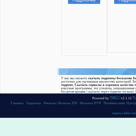
У нас вы сможете
скачать торренты бесплатно бе
доступно для скачивания множество категорий. Б
торрент
,
Скачать cериалы в хорошем качестве ч
классные программы, это утилиты, операционные с
без регистрации
|
скачать через торрент музыку
Powered by
TBDev
v2.1.12
Yu
Главная
|
Торренты
|
Фильмы
Фильмы HD
|
Фильмы DVD
|
Новинки кино
Прог
карта сайта
twi