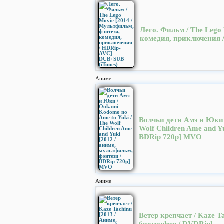
Лего. Фильм / The Lego 
комедия, приключения
Аниме
Волчьи дети Амэ и Юки 
Wolf Children Ame and Yu
BDRip 720p] MVO
Аниме
Ветер крепчает / Kaze T