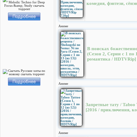
комедия, фэнтези, сёнэ
Аниме
В поисках божественног
(Сезон 2, Серии с 1 по 
романтика / HDTVRip]
Аниме
Запретные тату / Taboo T
[2016 / приключения, к
Аниме