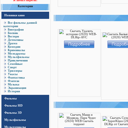
Я забыл пароль!
Категории
Новинки кино
Все фильмы данной
категории
Биография
Боевик
Вестерн
Детективы
Драма
Комедии
Криминалы
Мелодрамы
Мультфильмы
Приключения
Семейные
Спорт
Триллеры
Ужасы
Фантастика
Фэнтези
Музыка
Экранизация
История
Фильмы
Фильмы HD
Фильмы 3D
Мультфильмы
Мультсериалы