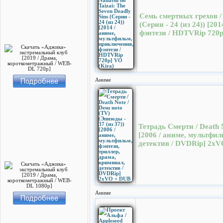
Семь смертных грехов / 
(Серии - 24 (из 24)) [2
фэнтези / HDTVRip 720p
Аниме
Тетрадь Смерти / Death N
[2006 / аниме, мультфил
детектив / DVDRip] 2х
Аниме