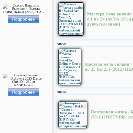
Мастера меча онлайн II
с 1 по 24 (из 24) (20
дувухголосный]
Аниме
Мастера меча онлайн / 
по 25 (из 25) (2012) 
Аниме
Повторная жизнь / Re
(2016) [HDTVRip, л