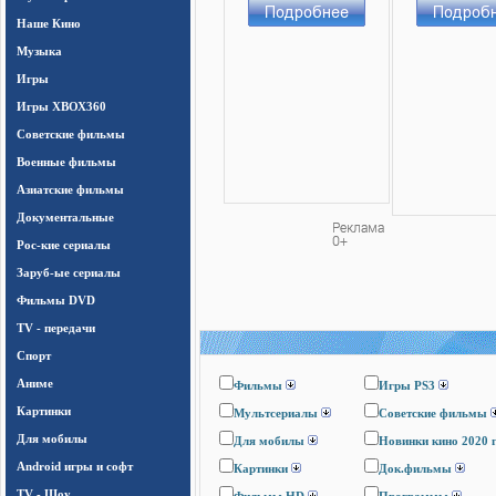
Наше Кино
Музыка
Игры
Игры ХВОХ360
Cоветские фильмы
Военные фильмы
Азиатские фильмы
Документальные
Рос-кие сериалы
Заруб-ые сериалы
Фильмы DVD
TV - передачи
Спорт
Аниме
Фильмы
Игры PS3
Картинки
Мультсериалы
Cоветские фильмы
Для мобилы
Для мобилы
Новинки кино 2020 
Android игры и софт
Картинки
Док.фильмы
TV - Шоу