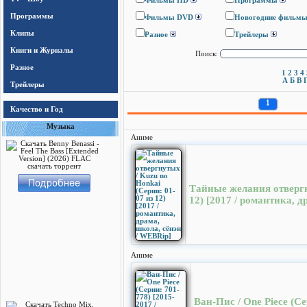
Фильмы HD
Программы
Программы
Фильмы DVD
Новогодние фильм
Клипы
Разное
Трейлеры
Книги и Журналы
Поиск:
Разное
1
2
3
4
А
Б
В
Трейлеры
1
Качество и Год
Музыка
Аниме
Тайные желания отвергн
12) [2017 / романтика, 
Аниме
Ван-Пис / One Piece (С