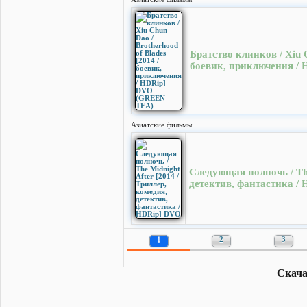
Братство клинков / Xiu C
боевик, приключения /
Азиатские фильмы
Следующая полночь / The
детектив, фантастика /
1
2
3
Скача