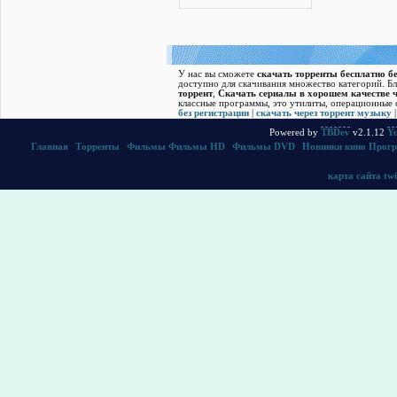
У нас вы сможете
скачать торренты бесплатно бе
доступно для скачивания множество категорий. Б
торрент
,
Скачать cериалы в хорошем качестве ч
классные программы, это утилиты, операционные с
без регистрации
|
скачать через торрент музыку
Powered by
TBDev
v2.1.12
Yu
Главная
|
Торренты
|
Фильмы
Фильмы HD
|
Фильмы DVD
|
Новинки кино
Прог
карта сайта
twi