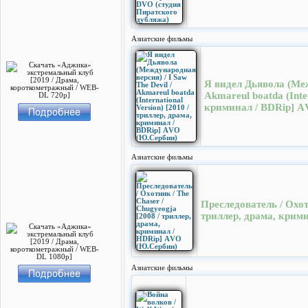
Азиатские фильмы
Я видел Дьявола (Меж
Akmareul boatda (Inter
криминал / BDRip] 
Азиатские фильмы
Преследователь / Охот
триллер, драма, крим
Азиатские фильмы