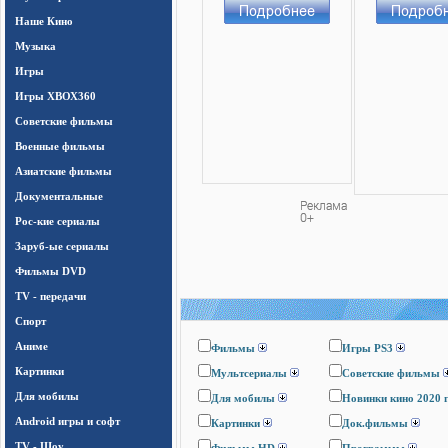
Наше Кино
Музыка
Игры
Игры ХВОХ360
Cоветские фильмы
Военные фильмы
Азиатские фильмы
Документальные
Рос-кие сериалы
Заруб-ые сериалы
Фильмы DVD
TV - передачи
Спорт
Аниме
Фильмы
Игры PS3
Картинки
Мультсериалы
Cоветские фильмы
Для мобилы
Для мобилы
Новинки кино 2020 
Android игры и софт
Картинки
Док.фильмы
TV - Шоу