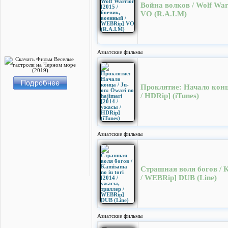
Война волков / Wolf War
VO (R.A.I.M)
Азиатские фильмы
Проклятие: Начало конца
/ HDRip] (iTunes)
Азиатские фильмы
Страшная воля богов / K
/ WEBRip] DUB (Line)
Азиатские фильмы