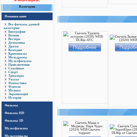
Я забыл пароль!
Категории
Новинки кино
Все фильмы данной
категории
Биография
Боевик
Вестерн
Детективы
Драма
Комедии
Криминалы
Мелодрамы
Мультфильмы
Приключения
Семейные
Спорт
Триллеры
Ужасы
Фантастика
Фэнтези
Музыка
Экранизация
История
Фильмы
Фильмы HD
Фильмы 3D
Мультфильмы
Мультсериалы