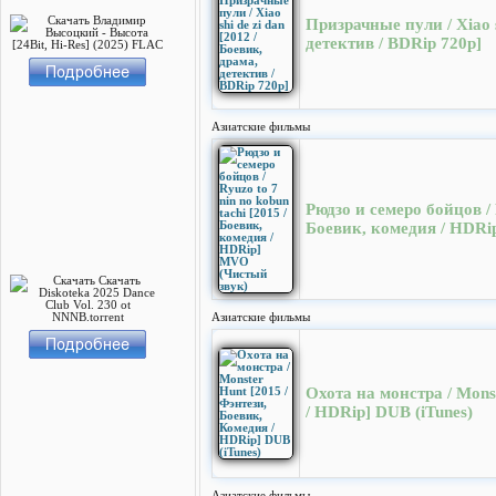
Призрачные пули / Xiao s
детектив / BDRip 720p]
Азиатские фильмы
Рюдзо и семеро бойцов / R
Боевик, комедия / HDRi
Азиатские фильмы
Охота на монстра / Mons
/ HDRip] DUB (iTunes)
Азиатские фильмы