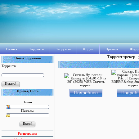
Главная
Торренты
Загрузить
Форум
Правила
Флуди
Торрент трекер -
Поиск торрентов
Торренты
Привет, Гость
Логин
:
Пароль
:
Регистрация