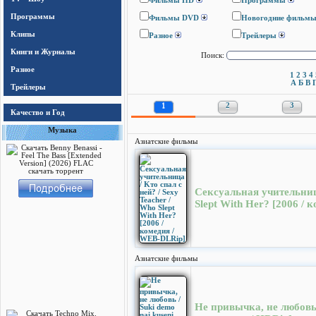
Фильмы HD
Программы
Программы
Фильмы DVD
Новогодние фильм
Клипы
Разное
Трейлеры
Книги и Журналы
Поиск:
Разное
1
2
3
4
А
Б
В
Трейлеры
1
2
3
Качество и Год
Музыка
Азиатские фильмы
Сексуальная учительница
Slept With Her? [2006 /
Азиатские фильмы
Не привычка, не любовь /