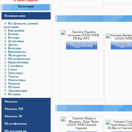
Я забыл пароль!
Категории
Новинки кино
Все фильмы данной
категории
Биография
Боевик
Вестерн
Детективы
Драма
Комедии
Криминалы
Мелодрамы
Мультфильмы
Приключения
Семейные
Спорт
Триллеры
Ужасы
Фантастика
Фэнтези
Музыка
Экранизация
История
Фильмы
Фильмы HD
Фильмы 3D
Мультфильмы
Мультсериалы