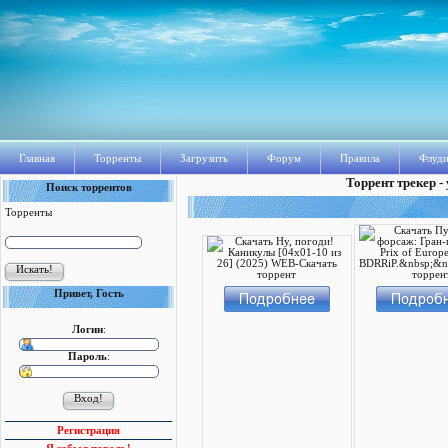
Главная
Торренты
Загрузить
Форум
Правила
Флуди
Торрент трекер -
Поиск торрентов
Торренты
Привет, Гость
Логин
:
Пароль
:
Регистрация