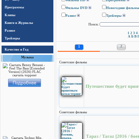
Фильмы HD
Программы
Программы
Фильмы DVD
Новогодние фильм
Клипы
Разное
Трейлеры
Книги и Журналы
Поиск:
Разное
1
2
3
4
А
Б
В
Трейлеры
1
2
Качество и Год
Музыка
Cоветские фильмы
Путешествие будет при
Cоветские фильмы
Тараз / Taraz [2016 / б