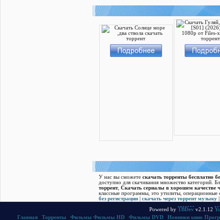
У нас вы сможете
скачать торренты бесплатно бе
доступно для скачивания множество категорий. Б
торрент
,
Скачать cериалы в хорошем качестве ч
классные программы, это утилиты, операционные с
без регистрации
|
скачать через торрент музыку
Powered by
TBDev
v2.1.12
Yu
Главная
|
Торренты
|
Фильмы
Фильмы HD
|
Фильмы DVD
|
Новинки кино
Прог