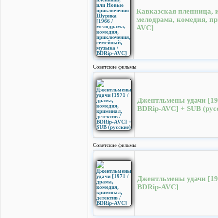
Кавказская пленница, 
мелодрама, комедия, п
AVC]
Cоветские фильмы
Джентльмены удачи [197
BDRip-AVC] + SUB (рус
Cоветские фильмы
Джентльмены удачи [197
BDRip-AVC]