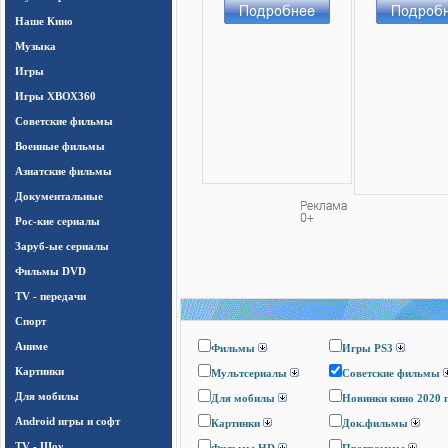
Наше Кино
Музыка
Игры
Игры ХВОХ360
Cоветские фильмы
Военные фильмы
Азиатские фильмы
Документальные
Рос-кие сериалы
Заруб-ые сериалы
Фильмы DVD
TV - передачи
Спорт
Аниме
Фильмы
Игры PS3
Картинки
Мультсериалы
Cоветские фильмы
Для мобилы
Для мобилы
Новинки кино 2020 
Android игры и софт
Картинки
Док.фильмы
TV - Шоу