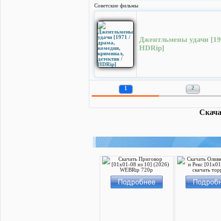
Cоветские фильмы
Джентльмены удачи [197
HDRip]
1
2
Скача