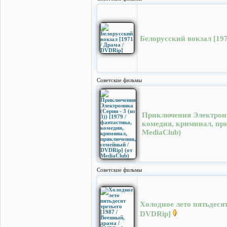
Белорусский вокзал [197
Cоветские фильмы
Приключения Электроника
комедия, криминал, пр
MediaClub)
Cоветские фильмы
Холодное лето пятьдесят
DVDRip]