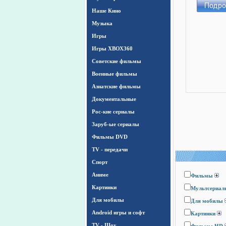
Наше Кино
Музыка
Игры
Игры ХВОХ360
Cоветские фильмы
Военные фильмы
Азиатские фильмы
Документальные
Рос-кие сериалы
Заруб-ые сериалы
Фильмы DVD
TV - передачи
Спорт
Аниме
Фильмы
Картинки
Мультсериал
Для мобилы
Для мобилы
Android игры и софт
Картинки
TV - Шоу