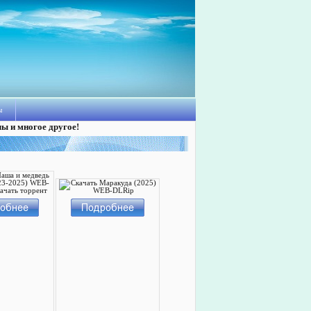
ы
лы и многое другое!