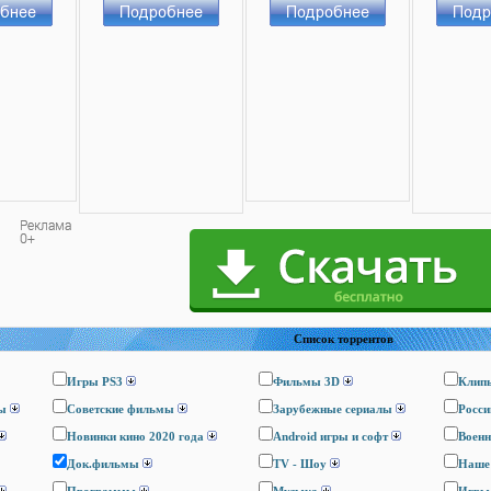
Список торрентов
Игры PS3
Фильмы 3D
Клип
ы
Cоветские фильмы
Зарубежные сериалы
Росси
Новинки кино 2020 года
Android игры и софт
Воен
Док.фильмы
TV - Шоу
Наше