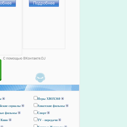
ы
Игры ХВОХ360
йские сериалы
Азиатские фильмы
ные фильмы
Спорт
 Кино
TV - передачи