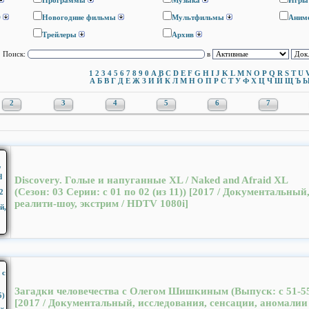
Программы
Музыка
Игры
D
Новогодние фильмы
Мультфильмы
Аним
Трейлеры
Архив
Поиск:
в
1
2
3
4
5
6
7
8
9
0
A
B
C
D
E
F
G
H
I
J
K
L
M
N
O
P
Q
R
S
T
U
А
Б
В
Г
Д
Е
Ж
З
И
Й
К
Л
М
Н
О
П
Р
С
Т
У
Ф
Х
Ц
Ч
Ш
Щ
Ъ
2
3
4
5
6
7
Discovery. Голые и напуганные XL / Naked and Afraid XL
(Cезон: 03 Серии: с 01 по 02 (из 11)) [2017 / Документальный
реалити-шоу, экстрим / HDTV 1080i]
Загадки человечества с Олегом Шишкиным (Выпуск: с 51-5
[2017 / Документальный, исследования, сенсации, аномалии 