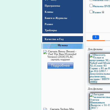
Фильмы HD
Программы
Фильмы DV
Клипы
Разное
Книги и Журналы
Разное
Трейлеры
1
Качество и Год
Музыка
Док.фильмы
Док.фильмы