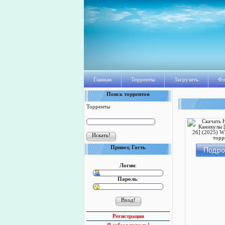
Главная
Торренты
Загрузить
Фо
Поиск торрентов
Торренты
Привет, Гость
Логин
:
Пароль
:
Регистрация