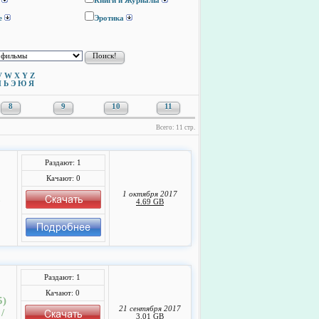
Книги и Журналы
е
Эротика
V
W
X
Y
Z
Ы
Ь
Э
Ю
Я
8
9
10
11
Всего: 11 стр.
Раздают: 1
Качают: 0
1 октября 2017
,
4.69 GB
Раздают: 1
Качают: 0
5)
21 сентября 2017
/
3.01 GB