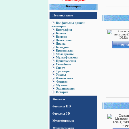
Я забыл пароль!
Категории
Новинки кино
Все фильмы данной
категории
Биография
Боевик
Вестерн
Детективы
Драма
Комедии
Криминалы
Мелодрамы
Мультфильмы
Приключения
Семейные
Спорт
Триллеры
Ужасы
Фантастика
Фэнтези
Музыка
Экранизация
История
Фильмы
Фильмы HD
Фильмы 3D
Мультфильмы
Мультсериалы