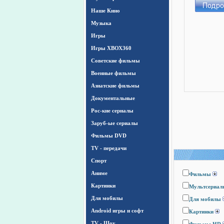
Наше Кино
Музыка
Игры
Игры ХВОХ360
Cоветские фильмы
Военные фильмы
Азиатские фильмы
Документальные
Рос-кие сериалы
Заруб-ые сериалы
Фильмы DVD
TV - передачи
Спорт
Аниме
Фильмы
Картинки
Мультсериал
Для мобилы
Для мобилы
Android игры и софт
Картинки
TV - Шоу