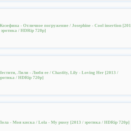
Жозефина - Отличное погружение / Josephine - Cool insertion [20
/ эротика / HDRip 720р]
Честити, Лили - Любя ее / Chastity, Lily - Loving Her [2013 /
эротика / HDRip 720р]
Лола - Моя киска / Lola - My pussy [2013 / эротика / HDRip 720р]