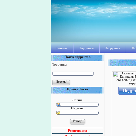
Главная
Торренты
Загрузить
Фо
Поиск торрентов
Торренты
Привет, Гость
Логин
:
Пароль
:
Регистрация