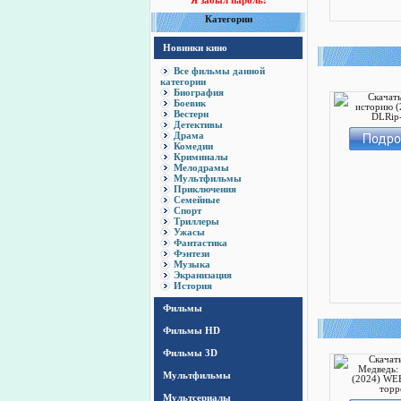
Я забыл пароль!
Категории
Новинки кино
Все фильмы данной
категории
Биография
Боевик
Вестерн
Детективы
Драма
Комедии
Криминалы
Мелодрамы
Мультфильмы
Приключения
Семейные
Спорт
Триллеры
Ужасы
Фантастика
Фэнтези
Музыка
Экранизация
История
Фильмы
Фильмы HD
Фильмы 3D
Мультфильмы
Мультсериалы