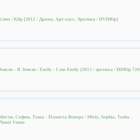
Клип / Klip [2012 / Драма, Арт-хаус, Эротика / DVDRip]
Эмили - Я Эмили / Emily - I am Emily [2013 / эротика / HDRip 720
Мисти, София, Таша - Планета Венера / Misty, Sophia, Tasha -
Planet Venus