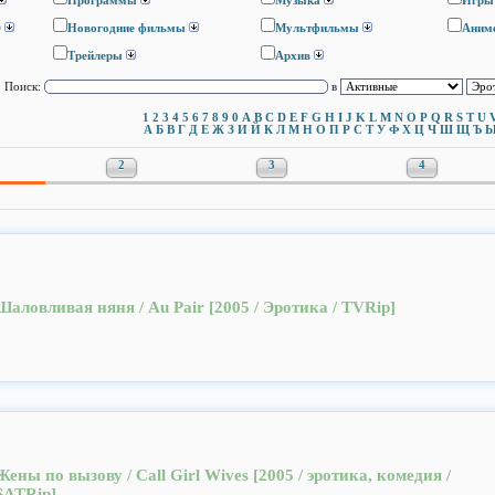
Программы
Музыка
Игры
D
Новогодние фильмы
Мультфильмы
Аним
Трейлеры
Архив
Поиск:
в
1
2
3
4
5
6
7
8
9
0
A
B
C
D
E
F
G
H
I
J
K
L
M
N
O
P
Q
R
S
T
U
А
Б
В
Г
Д
Е
Ж
З
И
Й
К
Л
М
Н
О
П
Р
С
Т
У
Ф
Х
Ц
Ч
Ш
Щ
Ъ
2
3
4
Шаловливая няня / Au Pair [2005 / Эротика / TVRip]
Жены по вызову / Call Girl Wives [2005 / эротика, комедия /
SATRip]