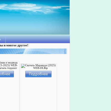
ы
лы и многое другое!