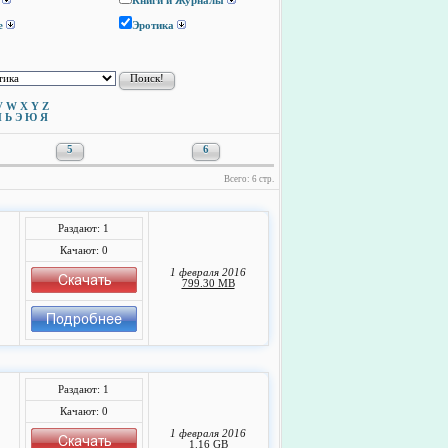
Книги и Журналы
е
Эротика
V
W
X
Y
Z
Ы
Ь
Э
Ю
Я
5
6
Всего: 6 стр.
Раздают: 1
Качают: 0
1 февраля 2016
799.30 MB
Раздают: 1
Качают: 0
1 февраля 2016
1.16 GB