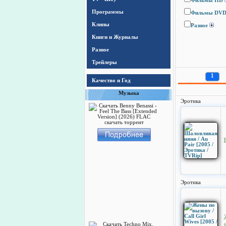
Фильмы HD
Программы
Фильмы DV
Клипы
Разное
Книги и Журналы
Разное
Трейлеры
1
Качество и Год
Музыка
Эротика
Эротика