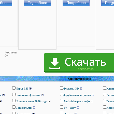
Список торрентов
Игры PS3
Фильмы 3D
Клип
ы
Cоветские фильмы
Зарубежные сериалы
Росси
Новинки кино 2020 года
Android игры и софт
Воен
Док.фильмы
TV - Шоу
Наше