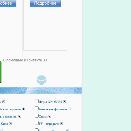
ы
Игры ХВОХ360
йские сериалы
Азиатские фильмы
ные фильмы
Спорт
 Кино
TV - передачи