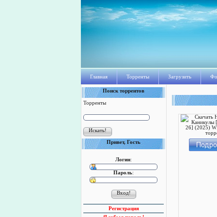
Главная
Торренты
Загрузить
Фо
Поиск торрентов
Торренты
Привет, Гость
Логин
:
Пароль
:
Регистрация