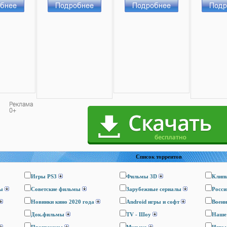
Список торрентов
Игры PS3
Фильмы 3D
Клип
ы
Cоветские фильмы
Зарубежные сериалы
Росси
Новинки кино 2020 года
Android игры и софт
Воен
Док.фильмы
TV - Шоу
Наше