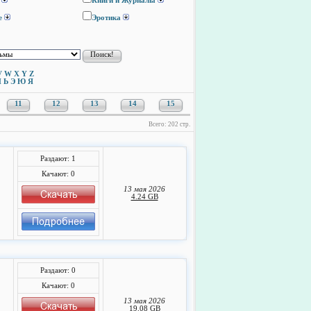
Книги и Журналы
е
Эротика
V
W
X
Y
Z
Ы
Ь
Э
Ю
Я
11
12
13
14
15
Всего: 202 стр.
Раздают: 1
Качают: 0
13 мая 2026
4.24 GB
Раздают: 0
Качают: 0
13 мая 2026
19.08 GB