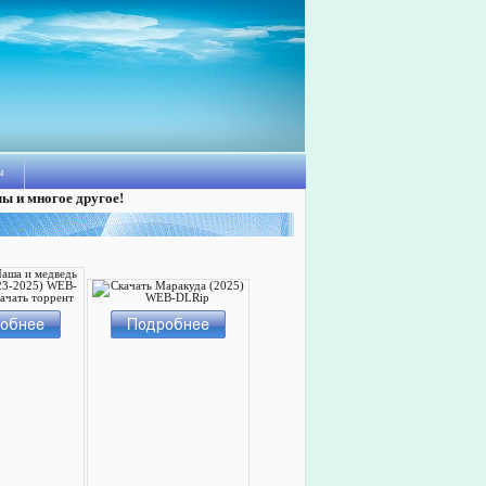
ы
лы и многое другое!