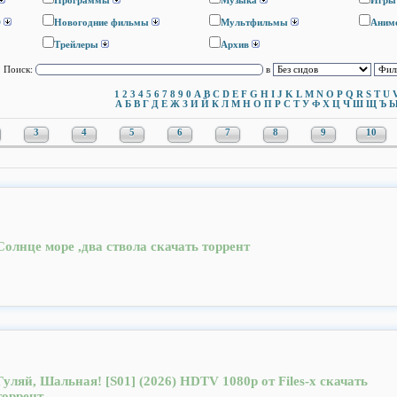
Программы
Музыка
Игры
D
Новогодние фильмы
Мультфильмы
Аним
Трейлеры
Архив
Поиск:
в
1
2
3
4
5
6
7
8
9
0
A
B
C
D
E
F
G
H
I
J
K
L
M
N
O
P
Q
R
S
T
U
А
Б
В
Г
Д
Е
Ж
З
И
Й
К
Л
М
Н
О
П
Р
С
Т
У
Ф
Х
Ц
Ч
Ш
Щ
Ъ
3
4
5
6
7
8
9
10
Солнце море ,два ствола скачать торрент
Гуляй, Шальная! [S01] (2026) HDTV 1080р от Files-x скачать
торрент