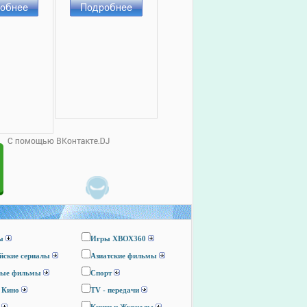
ы
Игры ХВОХ360
йские сериалы
Азиатские фильмы
ные фильмы
Спорт
 Кино
TV - передачи