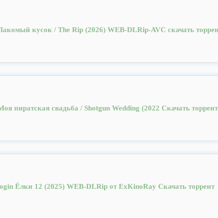
Лакомый кусок / The Rip (2026) WEB-DLRip-AVC скачать торре
Моя пиратская свадьба / Shotgun Wedding (2022 Скачать торрент
login Ёлки 12 (2025) WEB-DLRip от ExKinoRay Скачать торрент