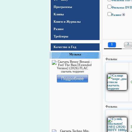
Фильмы HD
Программы
Фильмы DV
Клипы
Разное
Книги и Журналы
Разное
Трейлеры
1
2
Качество и Год
Музыка
Фильмы
Фильмы