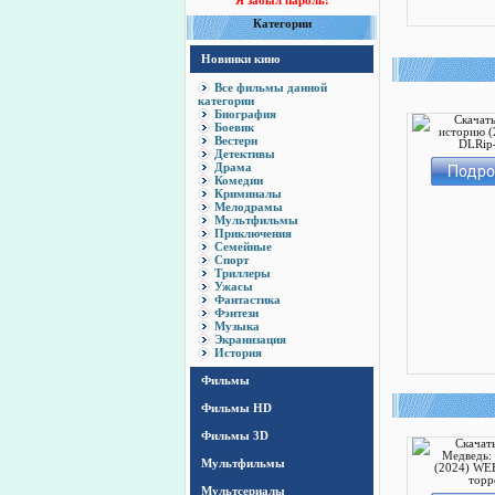
Я забыл пароль!
Категории
Новинки кино
Все фильмы данной
категории
Биография
Боевик
Вестерн
Детективы
Драма
Комедии
Криминалы
Мелодрамы
Мультфильмы
Приключения
Семейные
Спорт
Триллеры
Ужасы
Фантастика
Фэнтези
Музыка
Экранизация
История
Фильмы
Фильмы HD
Фильмы 3D
Мультфильмы
Мультсериалы