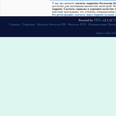
У нас вы сможете
скачать торренты бесплатно бе
доступно для скачивания множество категорий. Б
торрент
,
Скачать cериалы в хорошем качестве ч
классные программы, это утилиты, операционные с
без регистрации
|
скачать через торрент музыку
Powered by
TBDev
v2.1.12
Yu
Главная
|
Торренты
|
Фильмы
Фильмы HD
|
Фильмы DVD
|
Новинки кино
Прог
карта сайта
twi