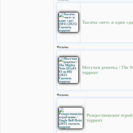
Тысяча «нет» и одно «да
Фильмы
Могучая девятка / The M
торрент
Фильмы
Рождественское ограбле
торрент