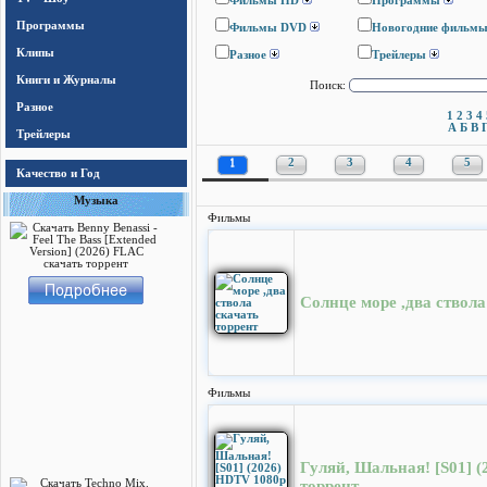
Фильмы HD
Программы
Программы
Фильмы DVD
Новогодние фильм
Клипы
Разное
Трейлеры
Книги и Журналы
Поиск:
Разное
1
2
3
4
А
Б
В
Трейлеры
1
2
3
4
5
Качество и Год
Музыка
Фильмы
Солнце море ,два ствола
Фильмы
Гуляй, Шальная! [S01] (
торрент