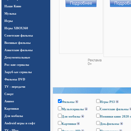
Наше Кино
Музыка
Игры
Игры ХВОХ360
Cоветские фильмы
Военные фильмы
Азиатские фильмы
Документальные
Рос-кие сериалы
Заруб-ые сериалы
Фильмы DVD
TV - передачи
Спорт
Аниме
Фильмы
Игры PS3
Картинки
Мультсериалы
Cоветские фильмы
Для мобилы
Для мобилы
Новинки кино 2020 
Android игры и софт
Картинки
Док.фильмы
TV - Шоу