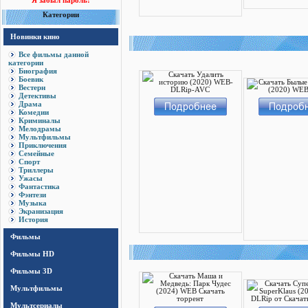
Я забыл пароль!
Категории
Новинки кино
Все фильмы данной
категории
Биография
Боевик
Вестерн
Детективы
Драма
Комедии
Криминалы
Мелодрамы
Мультфильмы
Приключения
Семейные
Спорт
Триллеры
Ужасы
Фантастика
Фэнтези
Музыка
Экранизация
История
Фильмы
Фильмы HD
Фильмы 3D
Мультфильмы
Мультсериалы