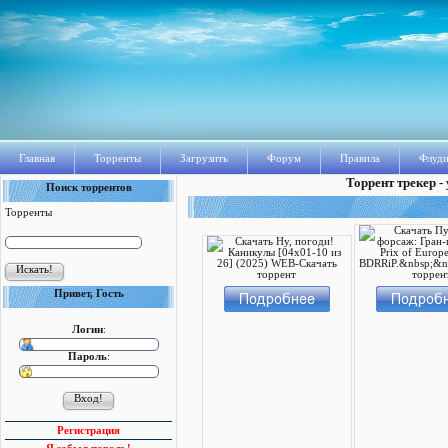
Главная
Торренты
Загрузить
Форум
Правила
Флуди
Торрент трекер -
Поиск торрентов
Торренты
Привет, Гость
Логин
:
Пароль
:
Регистрация