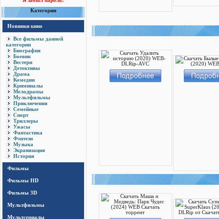
Я забыл пароль!
Категории
Новинки кино
Все фильмы данной
категории
Биография
Боевик
Вестерн
Детективы
Драма
Комедии
Криминалы
Мелодрамы
Мультфильмы
Приключения
Семейные
Спорт
Триллеры
Ужасы
Фантастика
Фэнтези
Музыка
Экранизация
История
Фильмы
Фильмы HD
Фильмы 3D
Мультфильмы
Мультсериалы