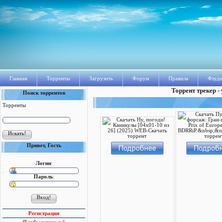
Главная
Торренты
Загрузить
Форум
Правила
Флуди
Торрент трекер -
Поиск торрентов
Торренты
Привет, Гость
Логин
:
Пароль
:
Регистрация