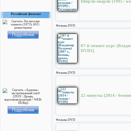
Ширли-мырли [1995 / ко
Российские фильмы
Фильмы DVD
07-й меняет курс (Влади
DVD5]
Фильмы DVD
22 минуты [2014 / боеви
Фильмы DVD