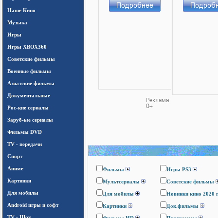
Наше Кино
Музыка
Игры
Игры ХВОХ360
Cоветские фильмы
Военные фильмы
Азиатские фильмы
Документальные
Рос-кие сериалы
Заруб-ые сериалы
Фильмы DVD
TV - передачи
Спорт
Аниме
Фильмы
Игры PS3
Картинки
Мультсериалы
Cоветские фильмы
Для мобилы
Для мобилы
Новинки кино 2020 
Android игры и софт
Картинки
Док.фильмы
TV - Шоу