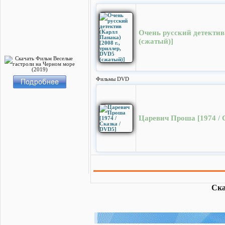
Очень русский детектив 
(сжатый)]
Фильмы DVD
Царевич Проша [1974 / 
Ска