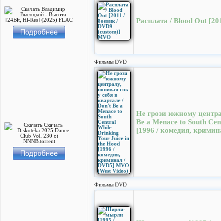
Расплата / Blood Out [2
Фильмы DVD
Не грози южному централ
Be a Menace to South Cent
[1996 / комедия, кримин
Фильмы DVD