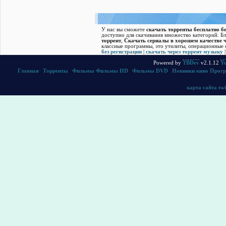
У нас вы сможете
скачать торренты бесплатно бе
доступно для скачивания множество категорий. Б
торрент
,
Скачать cериалы в хорошем качестве ч
классные программы, это утилиты, операционные с
без регистрации
|
скачать через торрент музыку
Powered by
TBDev
v2.1.12
Yu
Главная
|
Торренты
|
Фильмы
Фильмы HD
|
Фильмы DVD
|
Новинки кино
Прог
карта сайта
twi