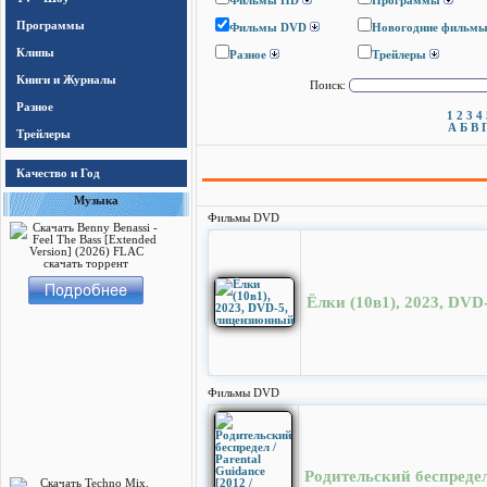
Фильмы HD
Программы
Программы
Фильмы DVD
Новогодние фильм
Клипы
Разное
Трейлеры
Книги и Журналы
Поиск:
Разное
1
2
3
4
А
Б
В
Трейлеры
Качество и Год
Музыка
Фильмы DVD
Ёлки (10в1), 2023, DV
Фильмы DVD
Родительский беспредел 