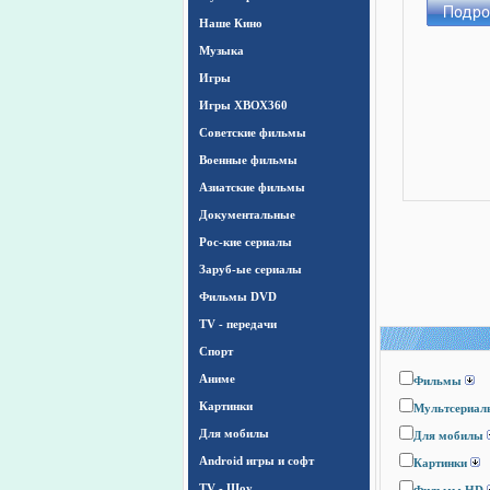
Наше Кино
Музыка
Игры
Игры ХВОХ360
Cоветские фильмы
Военные фильмы
Азиатские фильмы
Документальные
Рос-кие сериалы
Заруб-ые сериалы
Фильмы DVD
TV - передачи
Спорт
Аниме
Фильмы
Картинки
Мультсериал
Для мобилы
Для мобилы
Android игры и софт
Картинки
TV - Шоу