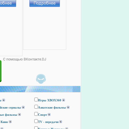
ы
Игры ХВОХ360
йские сериалы
Азиатские фильмы
ные фильмы
Спорт
 Кино
TV - передачи