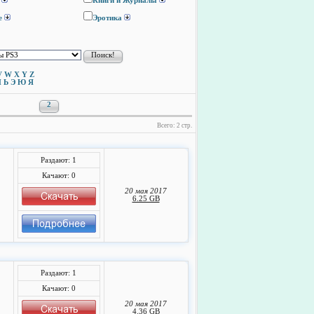
Книги и Журналы
е
Эротика
V
W
X
Y
Z
Ы
Ь
Э
Ю
Я
2
Всего: 2 стр.
Раздают: 1
Качают: 0
20 мая 2017
6.25 GB
Раздают: 1
Качают: 0
20 мая 2017
4.36 GB