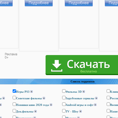
Список торрентов
Игры PS3
Фильмы 3D
Клип
ы
Cоветские фильмы
Зарубежные сериалы
Росси
Новинки кино 2020 года
Android игры и софт
Воен
Док.фильмы
TV - Шоу
Наше