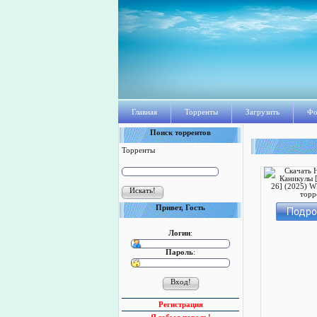
Главная
Торренты
Загрузить
Фо
Поиск торрентов
Торренты
Привет, Гость
Логин
:
Пароль
:
Регистрация