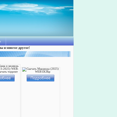
ы
лы и многое другое!