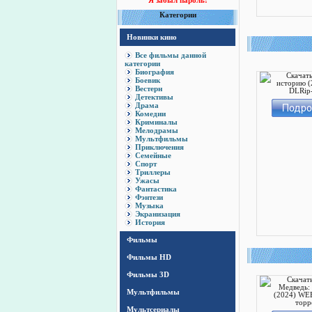
Я забыл пароль!
Категории
Новинки кино
Все фильмы данной
категории
Биография
Боевик
Вестерн
Детективы
Драма
Комедии
Криминалы
Мелодрамы
Мультфильмы
Приключения
Семейные
Спорт
Триллеры
Ужасы
Фантастика
Фэнтези
Музыка
Экранизация
История
Фильмы
Фильмы HD
Фильмы 3D
Мультфильмы
Мультсериалы