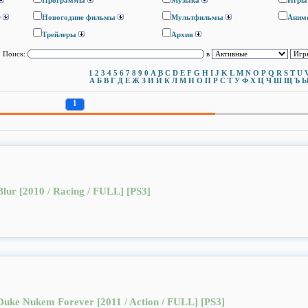
Программы
Музыка
Игры
D
Новогодние фильмы
Мультфильмы
Аним
Трейлеры
Архив
Поиск:
в
1
2
3
4
5
6
7
8
9
0
A
B
C
D
E
F
G
H
I
J
K
L
M
N
O
P
Q
R
S
T
U
А
Б
В
Г
Д
Е
Ж
З
И
Й
К
Л
М
Н
О
П
Р
С
Т
У
Ф
Х
Ц
Ч
Ш
Щ
Ъ
1
Blur [2010 / Racing / FULL] [PS3]
Duke Nukem Forever [2011 / Action / FULL] [PS3]