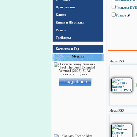
Фильмы HD
Программы
Фильмы DV
Клипы
Разное
Книги и Журналы
Разное
Трейлеры
Качество и Год
Музыка
Игры PS3
Игры PS3