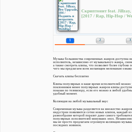
Скриптонит feat. Jillzay
[2017 / Rap, Hip-Hop / W
1
2
3
Музыка большинства современных жанров доступна не 
исполнитель, независимо от музыкального жанра, сни
а также смотреть клипы, что позволяет более глубоко
чего мы предлагаем всем желающим меломанам ознако
Скачать клипы бесплатно
Клипы популярных в наше время исполнителей можно у
поклонников менее популярных жанров клипы доступны
показан по телевизору, если его можно в любой удобн
удобный момент.
Коллекция на любой музыкальный вкус
Современная музыка разделяется на множество жанров
индустрии появляются сотни новых клипов, каждый из
разнообразие которой поразит даже самого требовател
популярных исполнителей минувших эпох. Независимо 
мы не просто предлагаем огромную коллекцию музыкаль
последних новинок.