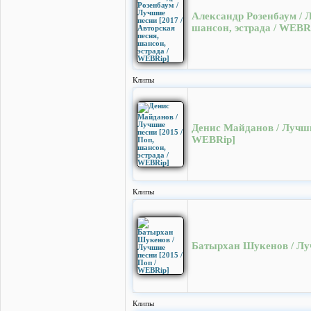
Александр Розенбаум / Л
шансон, эстрада / WEBR
Клипы
Денис Майданов / Лучшие
WEBRip]
Клипы
Батырхан Шукенов / Луч
Клипы