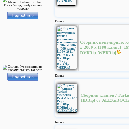
Клипы
Сборник популярных кл
х-2000-х [388 клипа] [1
DVBRip, WEBRip]
Клипы
Сборник клипов / Turkish
HDRip] от ALEXnROC
Клипы