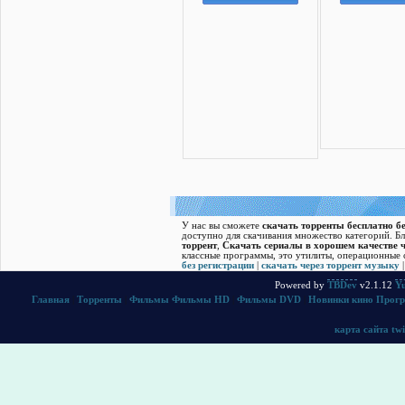
У нас вы сможете
скачать торренты бесплатно бе
доступно для скачивания множество категорий. Б
торрент
,
Скачать cериалы в хорошем качестве ч
классные программы, это утилиты, операционные с
без регистрации
|
скачать через торрент музыку
Powered by
TBDev
v2.1.12
Yu
Главная
|
Торренты
|
Фильмы
Фильмы HD
|
Фильмы DVD
|
Новинки кино
Прог
карта сайта
twi