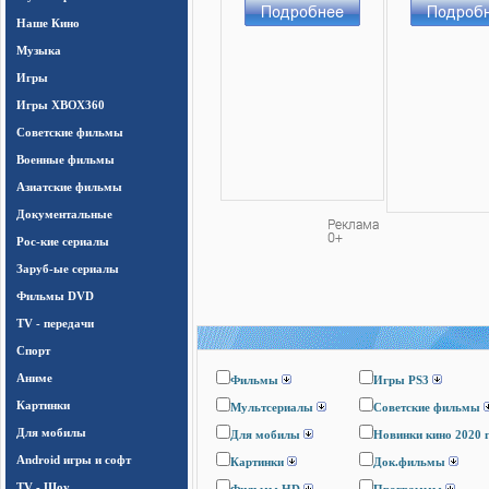
Наше Кино
Музыка
Игры
Игры ХВОХ360
Cоветские фильмы
Военные фильмы
Азиатские фильмы
Документальные
Рос-кие сериалы
Заруб-ые сериалы
Фильмы DVD
TV - передачи
Спорт
Аниме
Фильмы
Игры PS3
Картинки
Мультсериалы
Cоветские фильмы
Для мобилы
Для мобилы
Новинки кино 2020 
Android игры и софт
Картинки
Док.фильмы
TV - Шоу