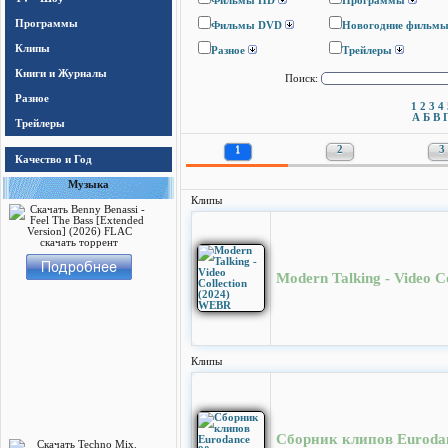
Фильмы HD
Программы
Программы
Фильмы DVD
Новогодние фильм
Клипы
Разное
Трейлеры
Книги и Журналы
Поиск:
Разное
1
2
3
4
А
Б
В
Трейлеры
1
2
3
Качество и Год
Музыка
Клипы
Modern Talking - Video C
Клипы
Сборник клипов Eurodan