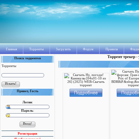
Главная
Торренты
Загрузить
Форум
Правила
Флуди
Торрент трекер -
Поиск торрентов
Торренты
Привет, Гость
Логин
:
Пароль
:
Регистрация