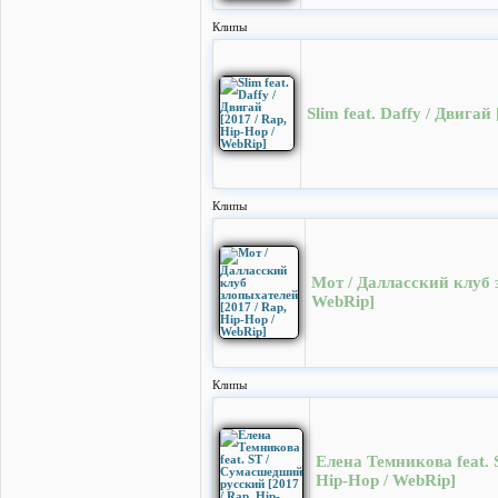
Клипы
Slim feat. Daffy / Двигай
Клипы
Мот / Далласский клуб з
WebRip]
Клипы
Елена Темникова feat. 
Hip-Hop / WebRip]