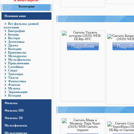
Я забыл пароль!
Категории
Новинки кино
Все фильмы данной
категории
Биография
Боевик
Вестерн
Детективы
Драма
Комедии
Криминалы
Мелодрамы
Мультфильмы
Приключения
Семейные
Спорт
Триллеры
Ужасы
Фантастика
Фэнтези
Музыка
Экранизация
История
Фильмы
Фильмы HD
Фильмы 3D
Мультфильмы
Мультсериалы