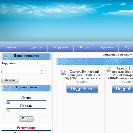
Главная
Торренты
Загрузить
Форум
Правила
Флуди
Торрент трекер -
Поиск торрентов
Торренты
Привет, Гость
Логин
:
Пароль
:
Регистрация