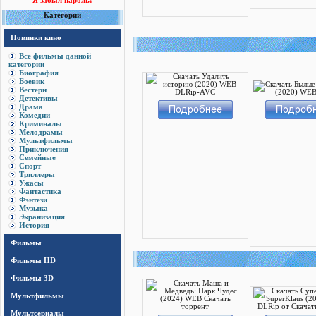
Я забыл пароль!
Категории
Новинки кино
Все фильмы данной
категории
Биография
Боевик
Вестерн
Детективы
Драма
Комедии
Криминалы
Мелодрамы
Мультфильмы
Приключения
Семейные
Спорт
Триллеры
Ужасы
Фантастика
Фэнтези
Музыка
Экранизация
История
Фильмы
Фильмы HD
Фильмы 3D
Мультфильмы
Мультсериалы