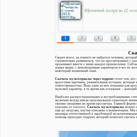
Щенячий патруль (2 сез
1
2
3
4
5
Ска
Скорее всего, на планете не найдется человека, кото
стремительно развиваться, что их просматривают с уд
проживают вместе с ними каждое приключение. Сейч
жанра яркие, с неповторимым характером и все их жел
некоторый жизненный опыт.
Скачать мультсериалы через торрент
стоит тем, кто
красочные картинки, увлекательные истории, которые 
ответственностью. Ведь одни из них показаны для пр
мужской характер, в то время как остальные – женски
Наиболее распространенными и востребованными счита
мультики всегда имели оригинальную сюжетную линию 
своими эмоциями во время просмотра. Главной формуло
хорошее от плохого.
Скачать мультсериалы
можно на
еще до загрузки, изучив описание и комментарии. Мы
шедевры отечественной и зарубежной мультипликации.
помощь приходит торрент, который помогает скачать к