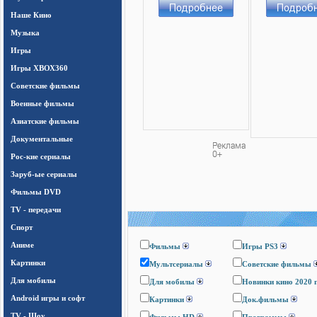
Наше Кино
Музыка
Игры
Игры ХВОХ360
Cоветские фильмы
Военные фильмы
Азиатские фильмы
Документальные
Рос-кие сериалы
Заруб-ые сериалы
Фильмы DVD
TV - передачи
Спорт
Аниме
Фильмы
Игры PS3
Картинки
Мультсериалы
Cоветские фильмы
Для мобилы
Для мобилы
Новинки кино 2020 
Android игры и софт
Картинки
Док.фильмы
TV - Шоу