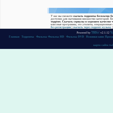
У нас вы сможете
скачать торренты бесплатно бе
доступно для скачивания множество категорий. Б
торрент
,
Скачать cериалы в хорошем качестве ч
классные программы, это утилиты, операционные с
без регистрации
|
скачать через торрент музыку
Powered by
TBDev
v2.1.12
Yu
Главная
|
Торренты
|
Фильмы
Фильмы HD
|
Фильмы DVD
|
Новинки кино
Прог
карта сайта
twi