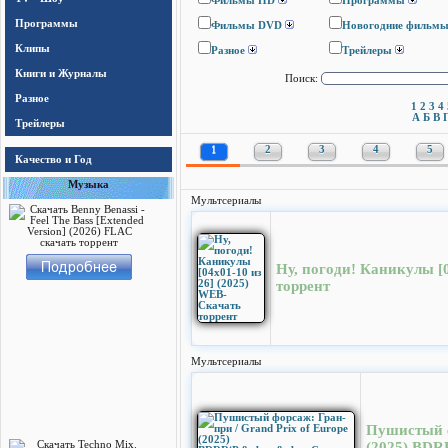
Фильмы HD
Программы
Программы
Фильмы DVD
Новогодние фильм
Клипы
Разное
Трейлеры
Книги и Журналы
Поиск:
Разное
1
2
3
4
А
Б
В
Трейлеры
1
2
3
4
5
Качество и Год
Музыка
Мультсериалы
Ну, погоди! Каникулы [
торрент
Мультсериалы
Пушистый ф
(2025) BDR