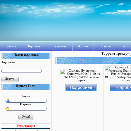
Главная
Торренты
Загрузить
Форум
Правила
Флуди
Торрент трекер -
Поиск торрентов
Торренты
Привет, Гость
Логин
:
Пароль
:
Регистрация