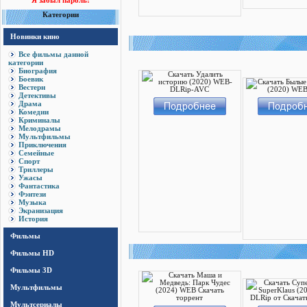
Я забыл пароль!
Категории
Новинки кино
Все фильмы данной
категории
Биография
Боевик
Вестерн
Детективы
Драма
Комедии
Криминалы
Мелодрамы
Мультфильмы
Приключения
Семейные
Спорт
Триллеры
Ужасы
Фантастика
Фэнтези
Музыка
Экранизация
История
Фильмы
Фильмы HD
Фильмы 3D
Мультфильмы
Мультсериалы