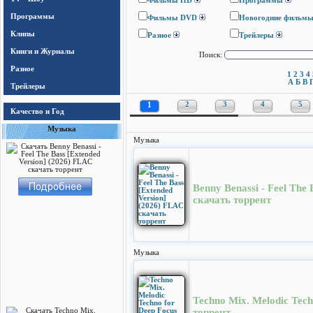
Фильмы HD
Программы
Программы
Фильмы DVD
Новогодние фильм
Клипы
Разное
Трейлеры
Книги и Журналы
Поиск:
Разное
1
2
3
4
А
Б
В
Трейлеры
1
2
3
4
5
Качество и Год
Музыка
Музыка
Benny Benassi - Feel The
скачать торрент
Музыка
Techno Mix. Melodic Tec
торрент