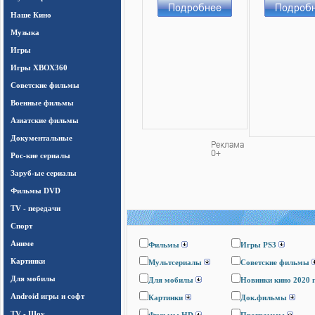
Наше Кино
Музыка
Игры
Игры ХВОХ360
Cоветские фильмы
Военные фильмы
Азиатские фильмы
Документальные
Рос-кие сериалы
Заруб-ые сериалы
Фильмы DVD
TV - передачи
Спорт
Аниме
Фильмы
Игры PS3
Картинки
Мультсериалы
Cоветские фильмы
Для мобилы
Для мобилы
Новинки кино 2020 
Android игры и софт
Картинки
Док.фильмы
TV - Шоу