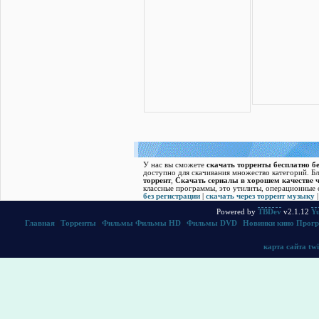
У нас вы сможете
скачать торренты бесплатно бе
доступно для скачивания множество категорий. Б
торрент
,
Скачать cериалы в хорошем качестве ч
классные программы, это утилиты, операционные с
без регистрации
|
скачать через торрент музыку
Powered by
TBDev
v2.1.12
Yu
Главная
|
Торренты
|
Фильмы
Фильмы HD
|
Фильмы DVD
|
Новинки кино
Прог
карта сайта
twi