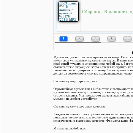
Сборник - В машине с м
1
2
3
4
5
Музыка окружает человека практически везде. Ее можн
имеет свои уникальные музыкальные вкусы. В наше в
подборкой лучших композиций под любой вкус. Загруз
сталкивается с ситуацией, когда хочется послушать н
Большинство популярных композиций всех времен и на
деньги за возможность скачать понравившуюся песню.
Скачать музыку через торрент
Огромнейшая музыкальная библиотека с возможность
музыки максимально доступным, поскольку для загруз
торрент клиента. Мы предлагаем скачать величайшие к
музыкой на любом устройстве.
Скачать музыку в хорошем качестве
Каждый меломан хочет слушать только качественную м
поскольку только высококачественные аудиозаписи поз
исключительно в хорошем качестве. Форматы аудио ф
Музыка на любой вкус