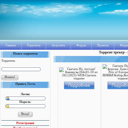
Главная
Торренты
Загрузить
Форум
Правила
Флуди
Торрент трекер -
Поиск торрентов
Торренты
Привет, Гость
Логин
:
Пароль
:
Регистрация