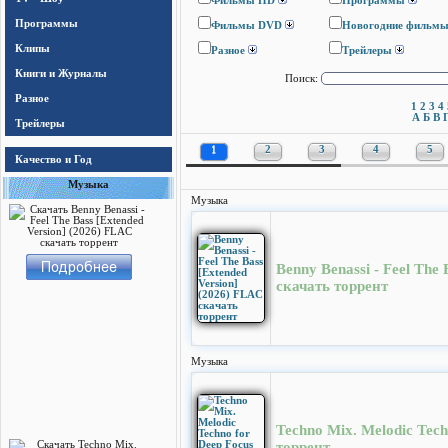
Фильмы HD
Программы
Программы
Фильмы DVD
Новогодние фильм
Клипы
Разное
Трейлеры
Книги и Журналы
Поиск:
Разное
1
2
3
4
А
Б
В
Трейлеры
1
2
3
4
5
Качество и Год
Музыка
Музыка
Benny Benassi - Feel The
скачать торрент
Музыка
Techno Mix. Melodic Tec
торрент