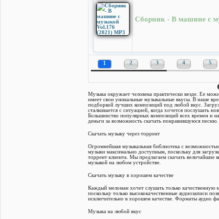
Сборник - В машине с м
1
2
3
4
5
Музыка окружает человека практически везде. Ее можн
имеет свои уникальные музыкальные вкусы. В наше в
подборкой лучших композиций под любой вкус. Загруз
сталкивается с ситуацией, когда хочется послушать н
Большинство популярных композиций всех времен и на
деньги за возможность скачать понравившуюся песню.
Скачать музыку через торрент
Огромнейшая музыкальная библиотека с возможность
музыки максимально доступным, поскольку для загруз
торрент клиента. Мы предлагаем скачать величайшие к
музыкой на любом устройстве.
Скачать музыку в хорошем качестве
Каждый меломан хочет слушать только качественную м
поскольку только высококачественные аудиозаписи поз
исключительно в хорошем качестве. Форматы аудио ф
Музыка на любой вкус