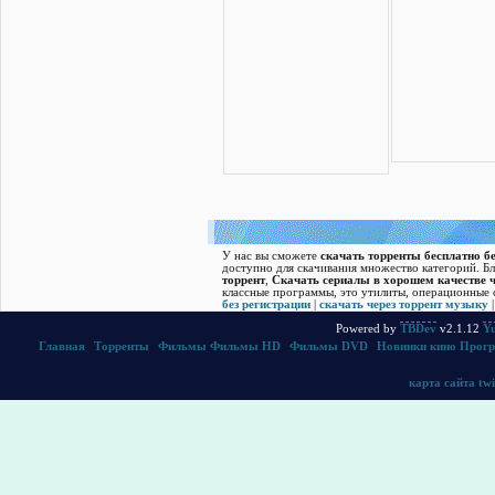
У нас вы сможете
скачать торренты бесплатно бе
доступно для скачивания множество категорий. Б
торрент
,
Скачать cериалы в хорошем качестве ч
классные программы, это утилиты, операционные с
без регистрации
|
скачать через торрент музыку
Powered by
TBDev
v2.1.12
Yu
Главная
|
Торренты
|
Фильмы
Фильмы HD
|
Фильмы DVD
|
Новинки кино
Прог
карта сайта
twi