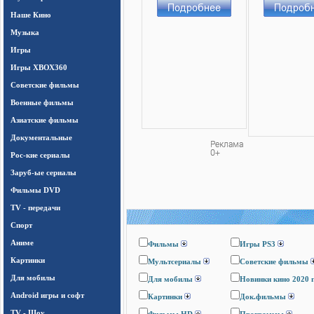
Наше Кино
Музыка
Игры
Игры ХВОХ360
Cоветские фильмы
Военные фильмы
Азиатские фильмы
Документальные
Рос-кие сериалы
Заруб-ые сериалы
Фильмы DVD
TV - передачи
Спорт
Аниме
Фильмы
Игры PS3
Картинки
Мультсериалы
Cоветские фильмы
Для мобилы
Для мобилы
Новинки кино 2020 
Android игры и софт
Картинки
Док.фильмы
TV - Шоу