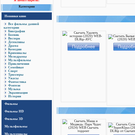
Я забыл пароль!
Категории
Новинки кино
Все фильмы данной
категории
Биография
Боевик
Вестерн
Детективы
Драма
Комедии
Криминалы
Мелодрамы
Мультфильмы
Приключения
Семейные
Спорт
Триллеры
Ужасы
Фантастика
Фэнтези
Музыка
Экранизация
История
Фильмы
Фильмы HD
Фильмы 3D
Мультфильмы
Мультсериалы