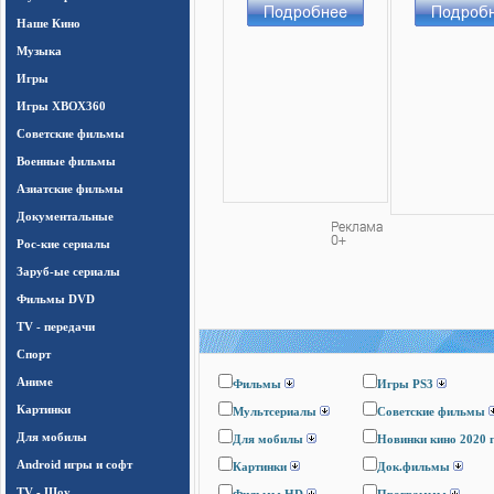
Наше Кино
Музыка
Игры
Игры ХВОХ360
Cоветские фильмы
Военные фильмы
Азиатские фильмы
Документальные
Рос-кие сериалы
Заруб-ые сериалы
Фильмы DVD
TV - передачи
Спорт
Аниме
Фильмы
Игры PS3
Картинки
Мультсериалы
Cоветские фильмы
Для мобилы
Для мобилы
Новинки кино 2020 
Android игры и софт
Картинки
Док.фильмы
TV - Шоу