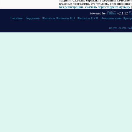
торрент
,
Скачать cериалы в хорошем качестве ч
классные программы, это утилиты, операционные с
без регистрации
|
скачать через торрент музыку
Powered by
TBDev
v2.1.12
Yu
Главная
|
Торренты
|
Фильмы
Фильмы HD
|
Фильмы DVD
|
Новинки кино
Прог
карта сайта
twi