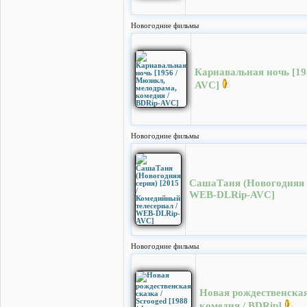
Новогодние фильмы
Карнавальная ночь [19
AVC]
Новогодние фильмы
СашаТаня (Новогодняя с
WEB-DLRip-AVC]
Новогодние фильмы
Новая рождественская 
комедия / BDRip]