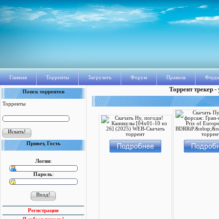
Главная
Торренты
Загрузить
Форум
Правила
Флуди
Торрент трекер -
Поиск торрентов
Торренты
Привет, Гость
Логин
:
Пароль
:
Регистрация