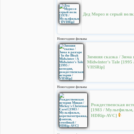
Дед Мороз и серый волк
Новогодние фильмы
Зимняя сказка / Зима в 
Midwinter's Tale [1995
VHSRip]
Новогодние фильмы
Рождественская исто
[1983 / Мультфильм,
HDRip-AVC]