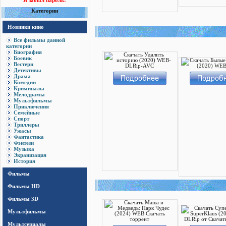
Я забыл пароль!
Категории
Новинки кино
Все фильмы данной
категории
Биография
Боевик
Вестерн
Детективы
Драма
Комедии
Криминалы
Мелодрамы
Мультфильмы
Приключения
Семейные
Спорт
Триллеры
Ужасы
Фантастика
Фэнтези
Музыка
Экранизация
История
Фильмы
Фильмы HD
Фильмы 3D
Мультфильмы
Мультсериалы