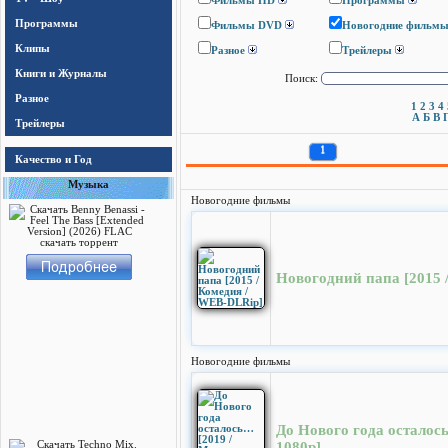
Фильмы HD
Программы
Программы
Фильмы DVD
Новогодние фильм
Клипы
Разное
Трейлеры
Книги и Журналы
Поиск:
Разное
1
2
3
4
А
Б
В
Трейлеры
1
Качество и Год
Музыка
Новогодние фильмы
Новогодний папа [2015 
Новогодние фильмы
До Нового года осталос
1080p]