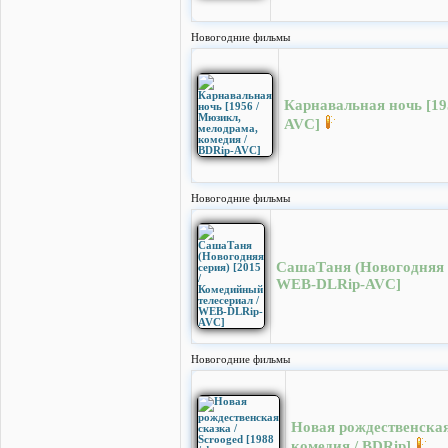
Новогодние фильмы
Карнавальная ночь [19
AVC]
Новогодние фильмы
СашаТаня (Новогодняя с
WEB-DLRip-AVC]
Новогодние фильмы
Новая рождественская 
комедия / BDRip]