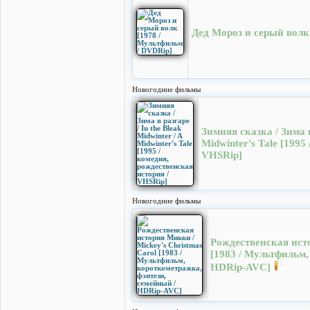
Дед Мороз и серый волк
Новогодние фильмы
Зимняя сказка / Зима в 
Midwinter's Tale [1995
VHSRip]
Новогодние фильмы
Рождественская исто
[1983 / Мультфильм,
HDRip-AVC]