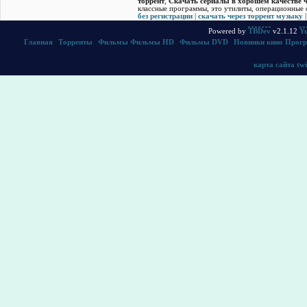
торрент
,
Скачать cериалы в хорошем качестве ч
классные программы, это утилиты, операционные с
без регистрации
|
скачать через торрент музыку
Powered by
TBDev
v2.1.12
Yu
Главная
|
Торренты
|
Фильмы
Фильмы HD
|
Фильмы DVD
|
Новинки кино
Прог
карта сайта
twi