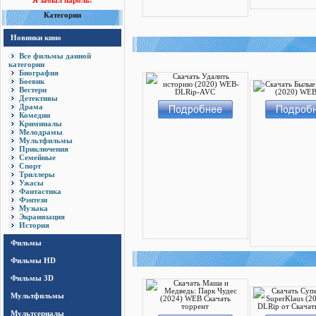
Я забыл пароль!
Категории
Новинки кино
Все фильмы данной
категории
Биография
Боевик
Вестерн
Детективы
Драма
Комедии
Криминалы
Мелодрамы
Мультфильмы
Приключения
Семейные
Спорт
Триллеры
Ужасы
Фантастика
Фэнтези
Музыка
Экранизация
История
Фильмы
Фильмы HD
Фильмы 3D
Мультфильмы
Мультсериалы