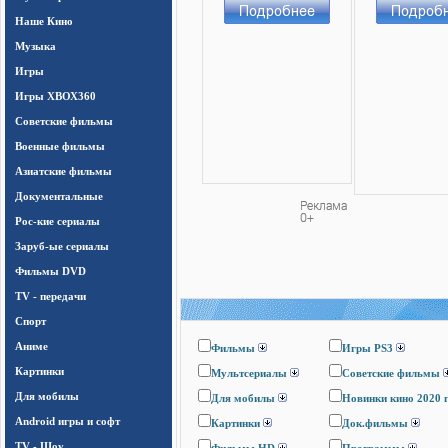
Наше Кино
Музыка
Игры
Игры ХВОХ360
Cоветские фильмы
Военные фильмы
Азиатские фильмы
Документальные
Рос-кие сериалы
Заруб-ые сериалы
Фильмы DVD
TV - передачи
Спорт
Аниме
Фильмы
Игры PS3
Картинки
Мультсериалы
Cоветские фильмы
Для мобилы
Для мобилы
Новинки кино 2020 
Android игры и софт
Картинки
Док.фильмы
TV - Шоу