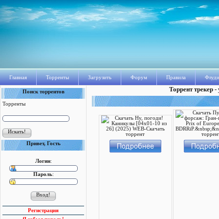
Главная
Торренты
Загрузить
Форум
Правила
Флуди
Торрент трекер -
Поиск торрентов
Торренты
Привет, Гость
Логин
:
Пароль
:
Регистрация