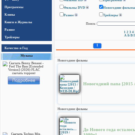
Фильмы HD
Программы
Программы
Фильмы DVD
Новогодние фильм
Клипы
Разное
Трейлеры
Книги и Журналы
Поиск:
Разное
1
2
3
4
А
Б
В
Трейлеры
1
Качество и Год
Музыка
Новогодние фильмы
Новогодний папа [2015 
Новогодние фильмы
До Нового года осталос
1080p]