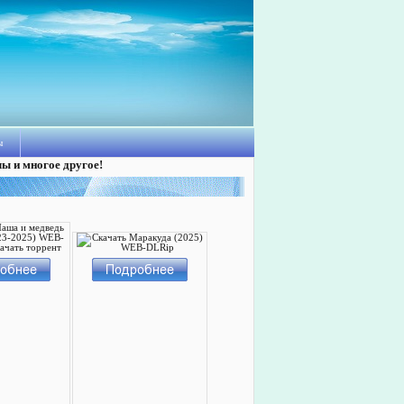
ы
лы и многое другое!