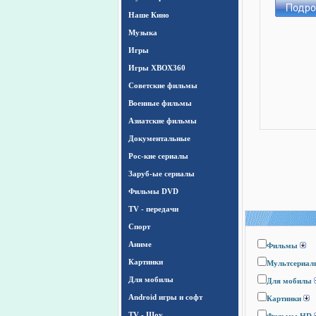
Наше Кино
Музыка
Игры
Игры ХВОХ360
Cоветские фильмы
Военные фильмы
Азиатские фильмы
Документальные
Рос-кие сериалы
Заруб-ые сериалы
Фильмы DVD
TV - передачи
Спорт
Аниме
Фильмы
Картинки
Мультсериал
Для мобилы
Для мобилы
Android игры и софт
Картинки
TV - Шоу