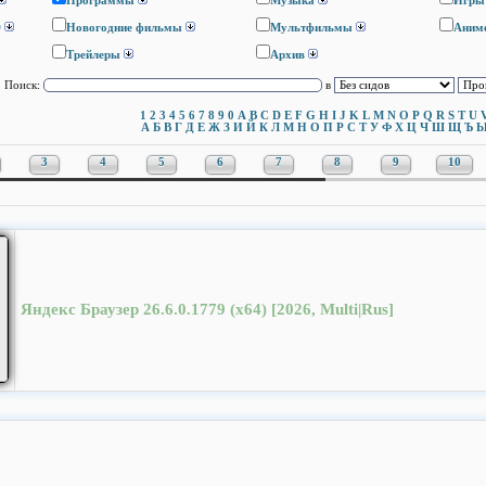
Программы
Музыка
Игры
D
Новогодние фильмы
Мультфильмы
Аним
Трейлеры
Архив
Поиск:
в
1
2
3
4
5
6
7
8
9
0
A
B
C
D
E
F
G
H
I
J
K
L
M
N
O
P
Q
R
S
T
U
А
Б
В
Г
Д
Е
Ж
З
И
Й
К
Л
М
Н
О
П
Р
С
Т
У
Ф
Х
Ц
Ч
Ш
Щ
Ъ
3
4
5
6
7
8
9
10
Яндекс Браузер 26.6.0.1779 (x64) [2026, Multi|Rus]