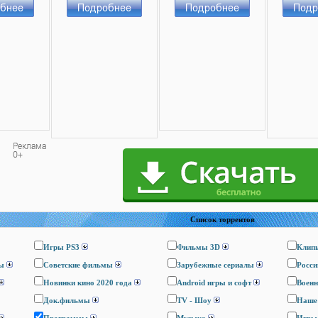
Список торрентов
Игры PS3
Фильмы 3D
Клип
ы
Cоветские фильмы
Зарубежные сериалы
Росси
Новинки кино 2020 года
Android игры и софт
Воен
Док.фильмы
TV - Шоу
Наше