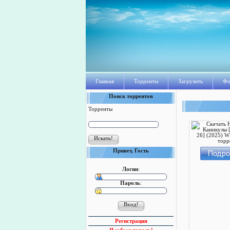
Главная
Торренты
Загрузить
Фо
Поиск торрентов
Торренты
Привет, Гость
Логин
:
Пароль
:
Регистрация