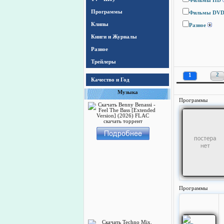
Фильмы HD
Программы
Фильмы DV
Клипы
Разное
Книги и Журналы
Разное
Трейлеры
1
2
Качество и Год
Музыка
Программы
Программы