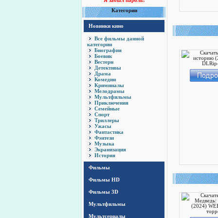
Я забыл пароль!
Категории
Новинки кино
Все фильмы данной
категории
Биография
Боевик
Вестерн
Детективы
Драма
Комедии
Криминалы
Мелодрамы
Мультфильмы
Приключения
Семейные
Спорт
Триллеры
Ужасы
Фантастика
Фэнтези
Музыка
Экранизация
История
Фильмы
Фильмы HD
Фильмы 3D
Мультфильмы
Мультсериалы