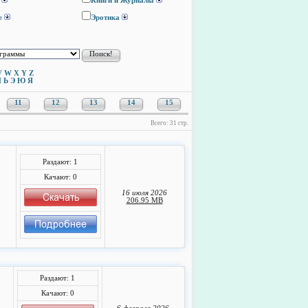
Книги и Журналы
е
Эротика
V
W
X
Y
Z
Ы
Ь
Э
Ю
Я
11
12
13
14
15
Всего: 31 стр.
Раздают: 1
Качают: 0
16 июля 2026
206.95 MB
Раздают: 1
Качают: 0