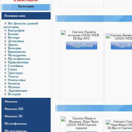
Я забыл пароль!
Категории
Новинки кино
Все фильмы данной
категории
Биография
Боевик
Вестерн
Детективы
Драма
Комедии
Криминалы
Мелодрамы
Мультфильмы
Приключения
Семейные
Спорт
Триллеры
Ужасы
Фантастика
Фэнтези
Музыка
Экранизация
История
Фильмы
Фильмы HD
Фильмы 3D
Мультфильмы
Мультсериалы