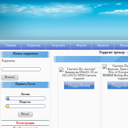
Главная
Торренты
Загрузить
Форум
Правила
Флуди
Торрент трекер -
Поиск торрентов
Торренты
Привет, Гость
Логин
:
Пароль
:
Регистрация