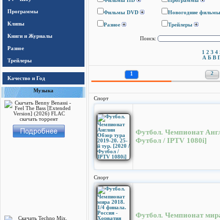
Фильмы HD
Программы
Программы
Фильмы DVD
Новогодние фильм
Клипы
Разное
Трейлеры
Книги и Журналы
Поиск:
Разное
1
2
3
4
А
Б
В
Трейлеры
1
2
Качество и Год
Музыка
Спорт
Футбол. Чемпионат Англи
Футбол / IPTV 1080i]
Спорт
Футбол. Чемпионат мира 