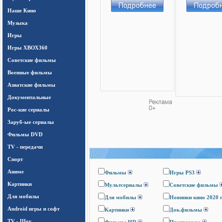
Наше Кино
Музыка
Игры
Игры ХВОХ360
Cоветские фильмы
Военные фильмы
Азиатские фильмы
Документальные
Рос-кие сериалы
Заруб-ые сериалы
Фильмы DVD
TV - передачи
Спорт
Аниме
Фильмы
Игры PS3
Картинки
Мультсериалы
Cоветские фильмы
Для мобилы
Для мобилы
Новинки кино 2020 
Android игры и софт
Картинки
Док.фильмы
TV - Шоу