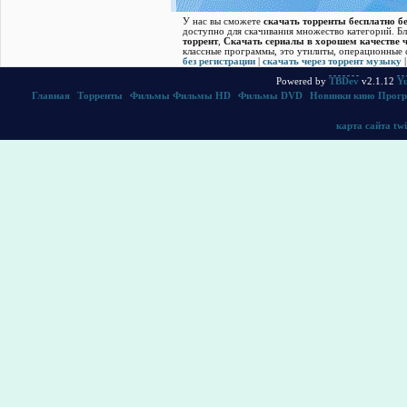
У нас вы сможете
скачать торренты бесплатно бе
доступно для скачивания множество категорий. Б
торрент
,
Скачать cериалы в хорошем качестве ч
классные программы, это утилиты, операционные с
без регистрации
|
скачать через торрент музыку
Powered by
TBDev
v2.1.12
Yu
Главная
|
Торренты
|
Фильмы
Фильмы HD
|
Фильмы DVD
|
Новинки кино
Прог
карта сайта
twi