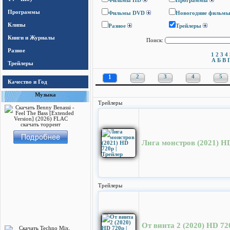
Фильмы HD
Программы
Программы
Фильмы DVD
Новогодние фильм
Клипы
Разное
Трейлеры
Книги и Журналы
Поиск:
Разное
1
2
3
4
А
Б
В
Трейлеры
1
2
3
4
5
Качество и Год
Музыка
Трейлеры
Лига монстров (2021) HD
Трейлеры
От винта 2 (2020) HD 72