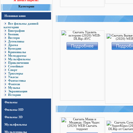
Я забыл пароль!
Категории
Новинки кино
Все фильмы данной
категории
Биография
Боевик
Вестерн
Детективы
Драма
Комедии
Криминалы
Мелодрамы
Мультфильмы
Приключения
Семейные
Спорт
Триллеры
Ужасы
Фантастика
Фэнтези
Музыка
Экранизация
История
Фильмы
Фильмы HD
Фильмы 3D
Мультфильмы
Мультсериалы