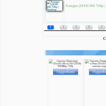
Хандра (2019) HD 720p |
1
2
3
4
5
С