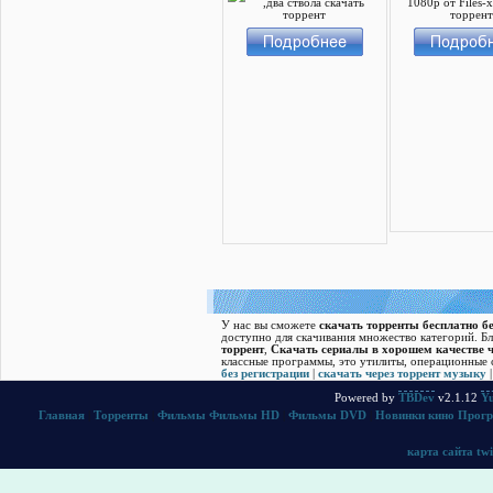
У нас вы сможете
скачать торренты бесплатно бе
доступно для скачивания множество категорий. Б
торрент
,
Скачать cериалы в хорошем качестве ч
классные программы, это утилиты, операционные с
без регистрации
|
скачать через торрент музыку
Powered by
TBDev
v2.1.12
Yu
Главная
|
Торренты
|
Фильмы
Фильмы HD
|
Фильмы DVD
|
Новинки кино
Прог
карта сайта
twi