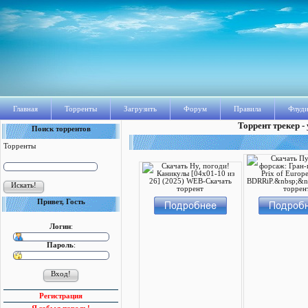
Главная
Торренты
Загрузить
Форум
Правила
Флуди
Торрент трекер -
Поиск торрентов
Торренты
Привет, Гость
Логин
:
Пароль
:
Регистрация