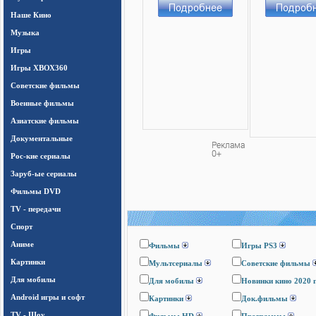
Наше Кино
Музыка
Игры
Игры ХВОХ360
Cоветские фильмы
Военные фильмы
Азиатские фильмы
Документальные
Рос-кие сериалы
Заруб-ые сериалы
Фильмы DVD
TV - передачи
Спорт
Аниме
Фильмы
Игры PS3
Картинки
Мультсериалы
Cоветские фильмы
Для мобилы
Для мобилы
Новинки кино 2020 
Android игры и софт
Картинки
Док.фильмы
TV - Шоу